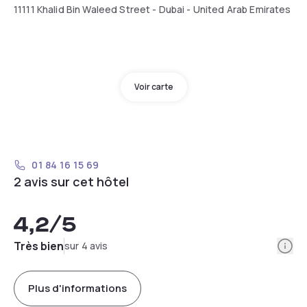
11111 Khalid Bin Waleed Street - Dubai - United Arab Emirates
Voir carte
01 84 16 15 69
2 avis sur cet hôtel
4,2
/5
Info
Très bien
sur 4 avis
Plus d'informations