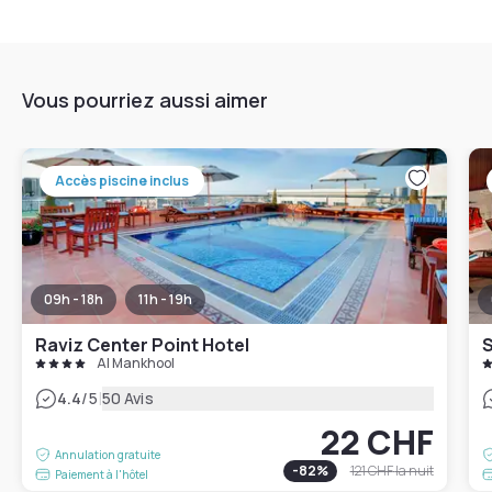
Vous pourriez aussi aimer
Accès piscine inclus
09h - 18h
11h - 19h
Raviz Center Point Hotel
S
Al Mankhool
|
4.4
/5
50 Avis
22 CHF
Annulation gratuite
-
82
%
121 CHF
la nuit
Paiement à l'hôtel