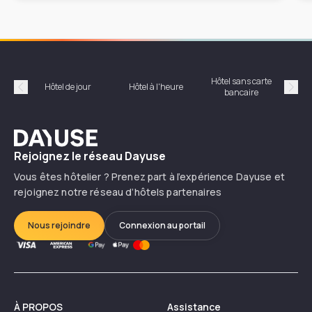
Hôtel sans carte
Hôt
Hôtel de jour
Hôtel à l'heure
bancaire
Précédent
Suiv
Dayuse
Rejoignez le réseau Dayuse
Vous êtes hôtelier ? Prenez part à l’expérience Dayuse et
rejoignez notre réseau d’hôtels partenaires
Nous rejoindre
Connexion au portail
À PROPOS
Assistance