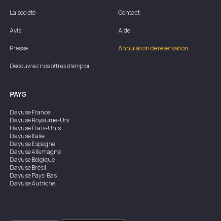
La société
Contact
Avis
Aide
Presse
Annulation de réservation
Découvrez nos offres d'emploi
PAYS
Dayuse
France
Dayuse
Royaume-Uni
Dayuse
États-Unis
Dayuse
Italie
Dayuse
Espagne
Dayuse
Allemagne
Dayuse
Belgique
Dayuse
Brésil
Dayuse
Pays-Bas
Dayuse
Autriche
Dayuse
Australie
Dayuse
Irlande
Dayuse
Hong Kong
Dayuse
Canada