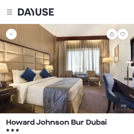
Dayuse
Partager
Enre
1
/
12
Howard Johnson Bur Dubai