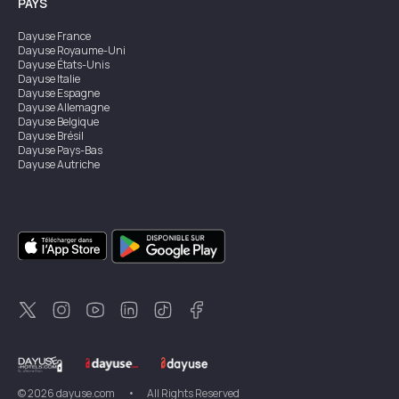
PAYS
Dayuse
France
Dayuse
Royaume-Uni
Dayuse
États-Unis
Dayuse
Italie
Dayuse
Espagne
Dayuse
Allemagne
Dayuse
Belgique
Dayuse
Brésil
Dayuse
Pays-Bas
Dayuse
Autriche
Dayuse
Australie
Dayuse
Irlande
Dayuse
Hong Kong
Dayuse
Canada
Dayuse
Singapour
Dayuse
Suède
Dayuse
Thaïlande
Dayuse
Portugal
Dayuse
Corée
Dayuse
Nouvelle-Zélande
Dayuse
Turquie
©
2026
dayuse.com
•
All Rights Reserved