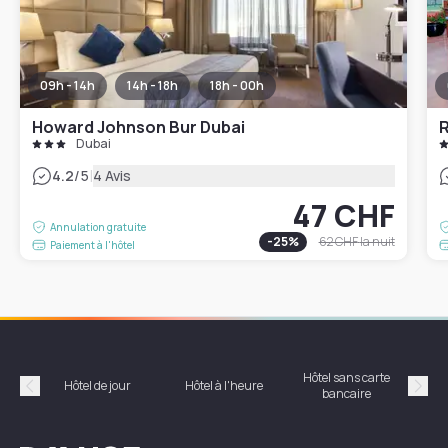
09h - 14h
14h - 18h
18h - 00h
Howard Johnson Bur Dubai
R
Dubai
|
4.2
/5
4 Avis
47 CHF
Annulation gratuite
-
25
%
62 CHF
la nuit
Paiement à l'hôtel
Hôtel sans carte
Hôt
Hôtel de jour
Hôtel à l'heure
bancaire
Précédent
Suiv