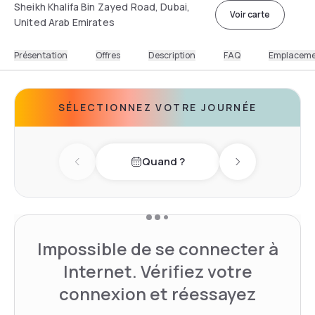
Sheikh Khalifa Bin Zayed Road, Dubai,
Voir carte
United Arab Emirates
Présentation
Offres
Description
FAQ
Emplacem
SÉLECTIONNEZ VOTRE JOURNÉE
Quand ?
Previous day
Next day
Impossible de se connecter à
Internet. Vérifiez votre
connexion et réessayez