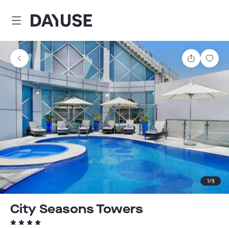
Dayuse
Partager
Enre
1
/
9
City Seasons Towers