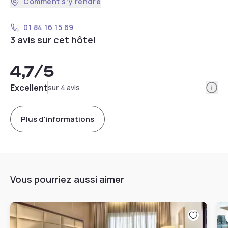
Comment s'y rendre
01 84 16 15 69
3 avis sur cet hôtel
4,7
/5
Info
Excellent
sur 4 avis
Plus d'informations
Vous pourriez aussi aimer