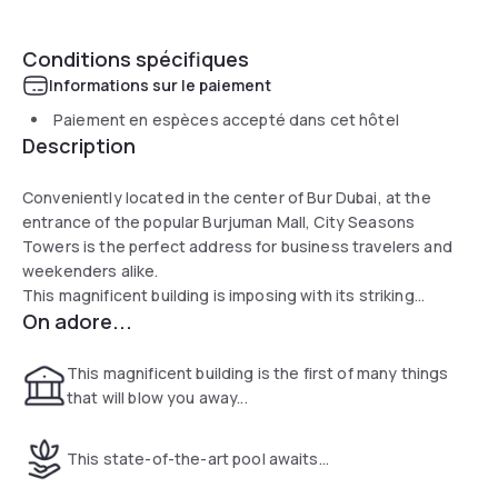
Conditions spécifiques
Informations sur le paiement
Paiement en espèces accepté dans cet hôtel
Description
Conveniently located in the center of Bur Dubai, at the
entrance of the popular Burjuman Mall, City Seasons
Towers is the perfect address for business travelers and
weekenders alike.
This magnificent building is imposing with its striking
On adore...
futuristic and bold architecture. The interior have been
made in the dark earth colors that contrast nicely with the
outside hot climate for a feeling of coolness and comfort.
This magnificent building is the first of many things
that will blow you away...
This state-of-the-art pool awaits...