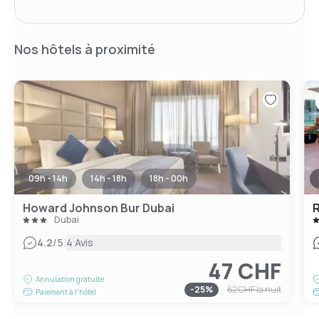
Nos hôtels à proximité
09h - 14h
14h - 18h
18h - 00h
Howard Johnson Bur Dubai
R
Dubai
|
4.2
/5
4 Avis
47 CHF
Annulation gratuite
-
25
%
62 CHF
la nuit
Paiement à l'hôtel