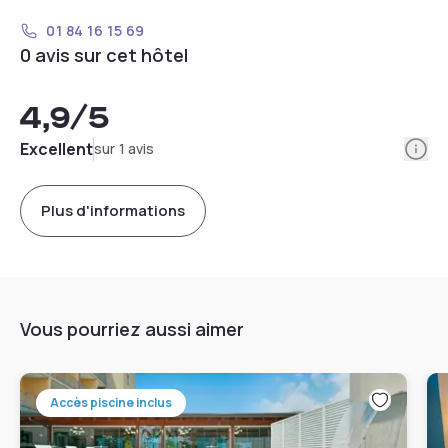
01 84 16 15 69
0 avis sur cet hôtel
4,9
/5
Info
Excellent
sur 1 avis
Plus d'informations
Vous pourriez aussi aimer
Accès piscine inclus