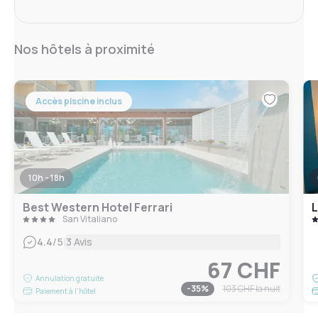
Nos hôtels à proximité
Accès piscine inclus
10h - 18h
Best Western Hotel Ferrari
San Vitaliano
|
4.4
/5
3 Avis
67 CHF
Annulation gratuite
-
35
%
103 CHF
la nuit
Paiement à l'hôtel