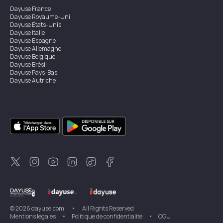
Dayuse
France
Dayuse
Royaume-Uni
Dayuse
États-Unis
Dayuse
Italie
Dayuse
Espagne
Dayuse
Allemagne
Dayuse
Belgique
Dayuse
Brésil
Dayuse
Pays-Bas
Dayuse
Autriche
Dayuse
Australie
Dayuse
Irlande
Dayuse
Hong Kong
Dayuse
Canada
Dayuse
Singapour
Dayuse
Suède
Dayuse
Thaïlande
Dayuse
Portugal
Dayuse
Corée
Dayuse
Nouvelle-Zélande
Dayuse
Turquie
©
2026
dayuse.com
•
All Rights Reserved
Mentions légales
•
Politique de confidentialité
•
CGU