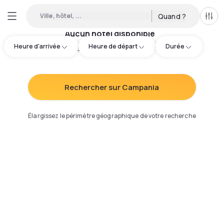
Ville, hôtel, ...
Quand ?
Tous
Aucun hôtel disponible
Heure d'arrivée
Heure de départ
Durée
Essayez d'ajuster votre recherche
:
Rechercher sur Campania
Élargissez le périmètre géographique de votre recherche