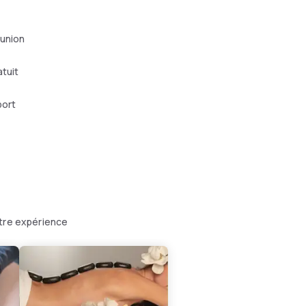
éunion
atuit
port
otre expérience