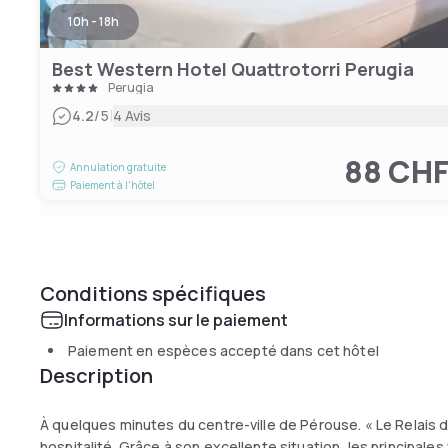
10h - 18h
Best Western Hotel Quattrotorri Perugia
Perugia
|
4.2
/5
4 Avis
88 CH
Annulation gratuite
Paiement à l'hôtel
Conditions spécifiques
Informations sur le paiement
Paiement en espèces accepté dans cet hôtel
Description
À quelques minutes du centre-ville de Pérouse. « Le Relais d
hospitalité. Grâce à son excellente situation, les principale