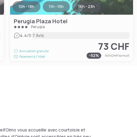
10h - 18h
11h - 15h
16h - 23h
Perugia Plaza Hotel
Perugia
|
4.4
/5
7 Avis
73 CHF
F
Annulation gratuite
-
52
%
149 CHF
la nuit
Paiement à l'hôtel
ell'Olmo vous accueille avec courtoisie et
s villes d'Ombrie sont accessibles en très peu