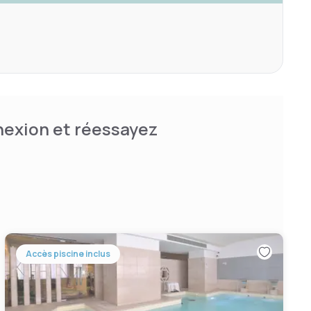
nnexion et réessayez
Accès piscine inclus