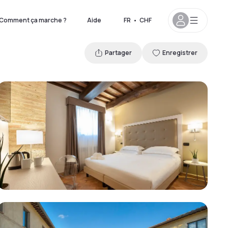
Comment ça marche ?
Aide
FR
•
CHF
Partager
Enregistrer