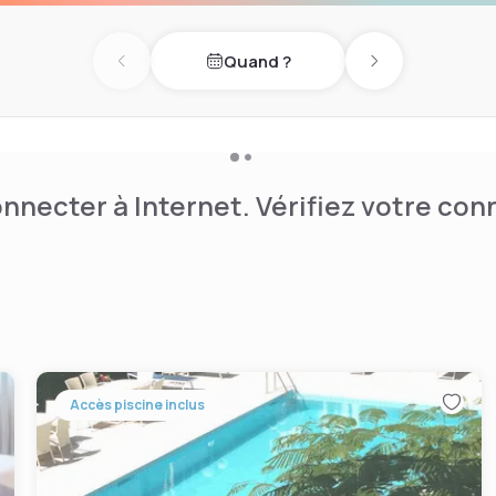
Quand ?
Previous day
Next day
nnecter à Internet. Vérifiez votre co
Accès piscine inclus