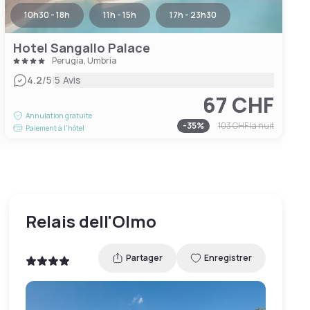
10h30 - 18h
11h - 15h
17h - 23h30
Hotel Sangallo Palace
Perugia, Umbria
|
4.2
/5
5 Avis
67 CHF
Annulation gratuite
-
35
%
103 CHF
la nuit
Paiement à l'hôtel
Relais dell'Olmo
Partager
Enregistrer