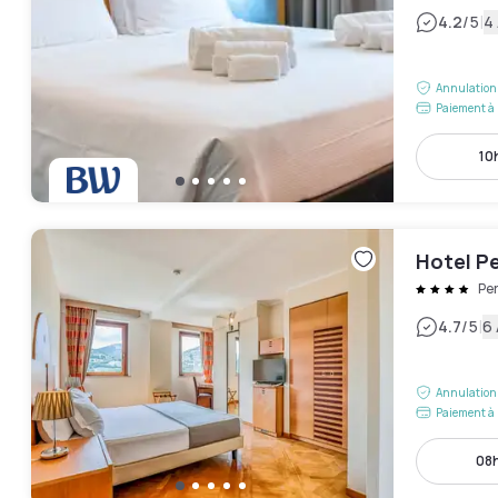
|
4.2
/5
4 
Annulation 
Paiement à 
10h
Hotel P
Pe
|
4.7
/5
6 
Annulation 
Paiement à 
08h