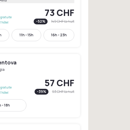
73 CHF
gratuite
-
52
%
149 CHF
la nuit
l'hôtel
h
11h - 15h
16h - 23h
entova
gia
57 CHF
gratuite
-
39
%
93 CHF
la nuit
l'hôtel
 - 18h