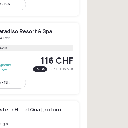
 - 19h
aradiso Resort & Spa
e Torri
Avis
116 CHF
gratuite
-
25
%
153 CHF
la nuit
l'hôtel
 - 18h
stern Hotel Quattrotorri
rugia