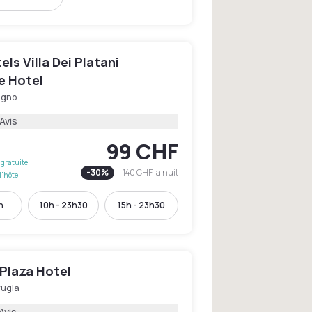
ls Villa Dei Platani
e Hotel
igno
Avis
99 CHF
gratuite
-
30
%
140 CHF
la nuit
l'hôtel
h
10h - 23h30
15h - 23h30
 Plaza Hotel
rugia
Avis