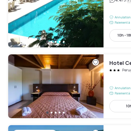
|
Annulation 
Paiement à 
10h - 18
Hotel C
Peru
Annulation 
Paiement à 
10h