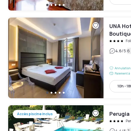
UNA Hote
Boutiqu
Fol
|
4.6
/5
6 
Annulation 
Paiement à 
10h - 18
Perugia
Accès piscine inclus
Pe
4.4
/5
7 