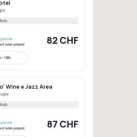
otel
gia
Avis
82 CHF
gratuite
ard.label-prepaid
 - 19h
o' Wine e Jazz Area
rugia
Avis
87 CHF
gratuite
ard.label-prepaid