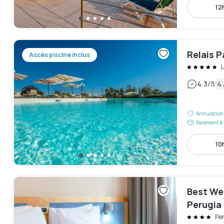
12h
Relais P
Accès piscine inclus
L
|
4.3
/5
4 
Annulation 
Paiement à 
10h
Best We
Perugia
Pe