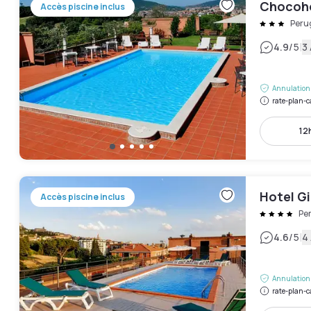
Chocoh
Accès piscine inclus
Peru
|
4.9
/5
3 
Annulation 
rate-plan-c
12h
Hotel Gi
Accès piscine inclus
Pe
|
4.6
/5
4 
Annulation 
rate-plan-c