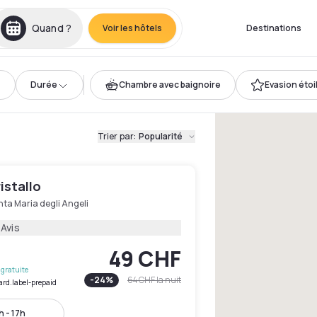
Quand ?
Voir les hôtels
Destinations
Durée
Chambre avec baignoire
Evasion étoi
Trier par
:
Popularité
istallo
ta Maria degli Angeli
 Avis
49 CHF
gratuite
-
24
%
64 CHF
la nuit
ard.label-prepaid
 - 17h