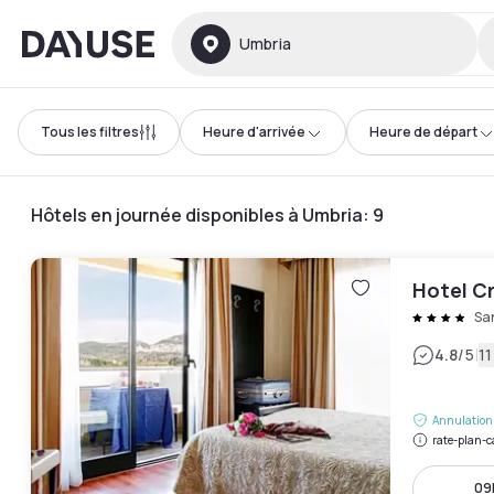
Dayuse
Umbria
Tous les filtres
Heure d'arrivée
Heure de départ
Hôtels en journée disponibles à Umbria
:
9
Hotel Cr
San
|
4.8
/5
11
Annulation 
rate-plan-c
09h