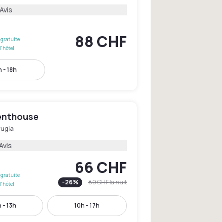
Avis
88 CHF
gratuite
l'hôtel
 - 18h
enthouse
rugia
Avis
66 CHF
gratuite
-
26
%
89 CHF
la nuit
l'hôtel
 - 13h
10h - 17h