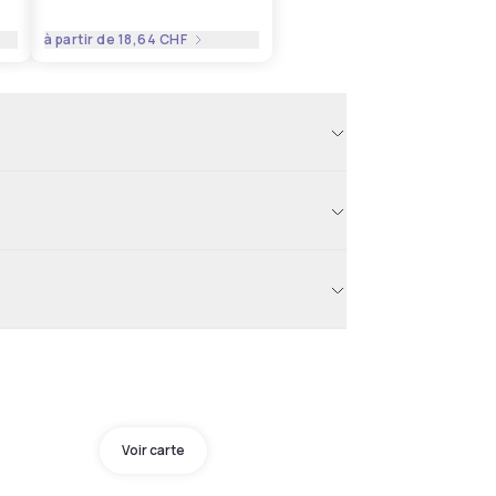
à partir de
18,64 CHF
Voir carte