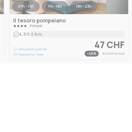
07h - 13h
11h - 18h
18h - 23h
Il tesoro pompeiano
Pompei
|
4.3
/5
2 Avis
F
47 CHF
Annulation gratuite
t
-
45
%
84 CHF
la nuit
Paiement à l'hôtel