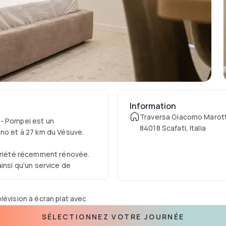
Information
Traversa Giacomo Marotta
 - Pompei est un
84018 Scafati, Italia
ano et à 27 km du Vésuve.
opriété récemment rénovée.
insi qu'un service de
lévision à écran plat avec
é, d'un bidet, de peignoirs
SÉLECTIONNEZ VOTRE JOURNÉE
s privative avec douche et