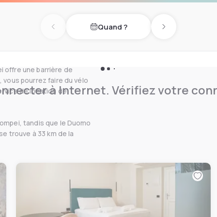
aines chambres sont dotées
Quand ?
petit déjeuner italien, et un
Previous day
Next day
e supérette est disponible à
 offre une barrière de
, vous pourrez faire du vélo
nnecter à Internet. Vérifiez votre co
ervice de location de
 Pompei, tandis que le Duomo
 se trouve à 33 km de la