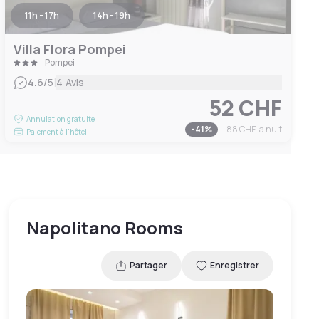
11h - 17h
14h - 19h
Villa Flora Pompei
Pompei
|
4.6
/5
4 Avis
52 CHF
Annulation gratuite
-
41
%
88 CHF
la nuit
Paiement à l'hôtel
Napolitano Rooms
Partager
Enregistrer