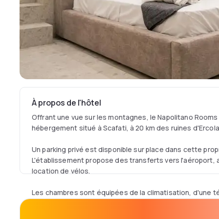
À propos de l'hôtel
Offrant une vue sur les montagnes, le Napolitano Rooms
hébergement situé à Scafati, à 20 km des ruines d'Ercol
Un parking privé est disponible sur place dans cette pr
L'établissement propose des transferts vers l'aéroport, a
location de vélos.
Les chambres sont équipées de la climatisation, d'une té
des services de streaming, d'un four, d'une machine à caf
et d'un bureau. Elles disposent aussi d'une salle de bain