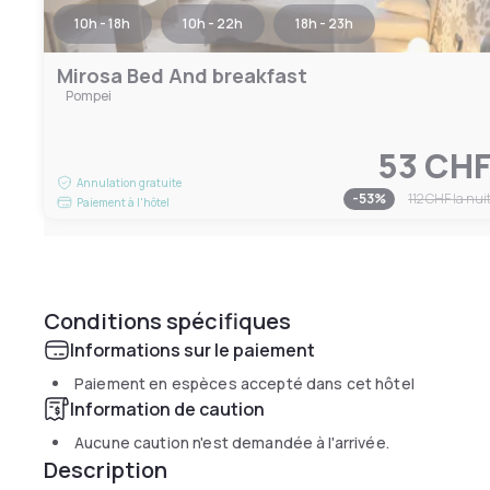
10h - 18h
10h - 22h
18h - 23h
Mirosa Bed And breakfast
Pompei
53 CH
Annulation gratuite
-
53
%
112 CHF
la nui
Paiement à l'hôtel
Conditions spécifiques
Informations sur le paiement
Paiement en espèces accepté dans cet hôtel
Information de caution
Aucune caution n'est demandée à l'arrivée.
Description