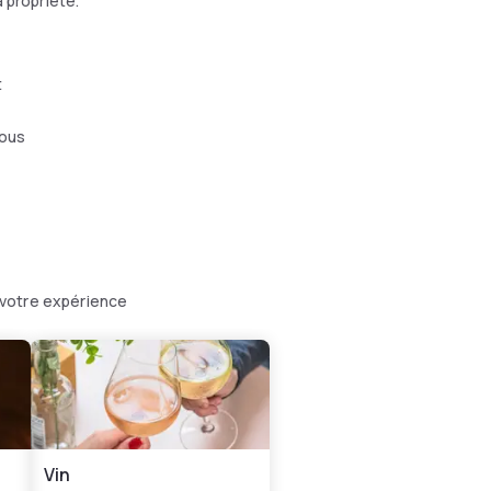
 propriété.
t
mous
 votre expérience
Vin