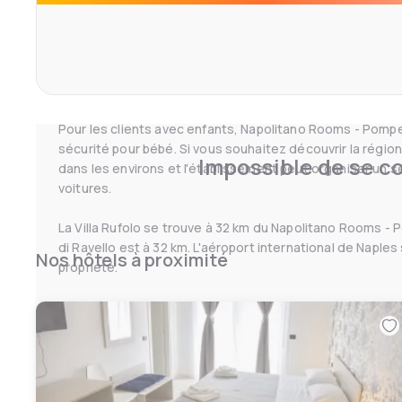
sèche-cheveux, d'une connexion WiFi gratuite, et cert
d'une terrasse.
La maison d'hôtes sert un petit déjeuner à la carte et un 
petit déjeuner en chambre est également disponible. Un
la maison d'hôtes.
Pour les clients avec enfants, Napolitano Rooms - Pompei
sécurité pour bébé. Si vous souhaitez découvrir la région
Impossible de se co
dans les environs et l'établissement peut organiser un s
voitures.
La Villa Rufolo se trouve à 32 km du Napolitano Rooms -
di Ravello est à 32 km. L'aéroport international de Naples
Nos hôtels à proximité
propriété.