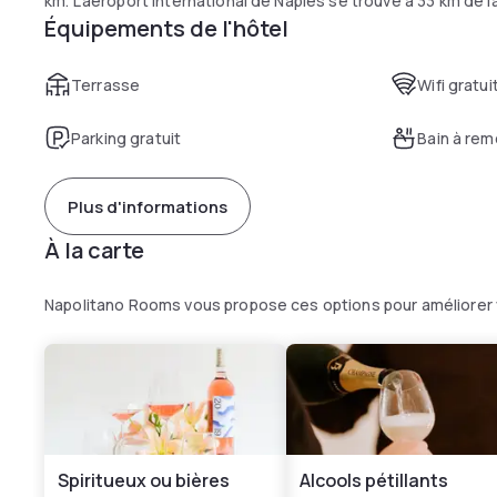
km. L'aéroport international de Naples se trouve à 33 km de la
Équipements de l'hôtel
Terrasse
Wifi gratui
Parking gratuit
Bain à re
Plus d'informations
À la carte
Napolitano Rooms vous propose ces options pour améliorer
Spiritueux ou bières
Alcools pétillants