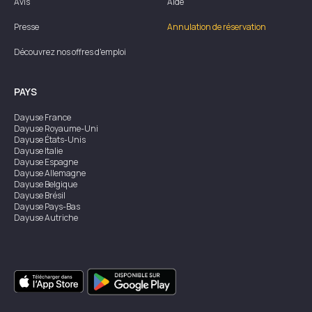
Avis
Aide
Presse
Annulation de réservation
Découvrez nos offres d'emploi
PAYS
Dayuse
France
Dayuse
Royaume-Uni
Dayuse
États-Unis
Dayuse
Italie
Dayuse
Espagne
Dayuse
Allemagne
Dayuse
Belgique
Dayuse
Brésil
Dayuse
Pays-Bas
Dayuse
Autriche
Dayuse
Australie
Dayuse
Irlande
Dayuse
Hong Kong
Dayuse
Canada
Dayuse
Singapour
Dayuse
Suède
Dayuse
Thaïlande
Dayuse
Portugal