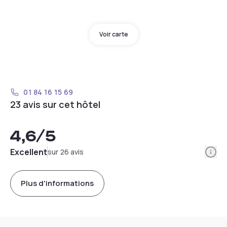
Voir carte
01 84 16 15 69
23 avis sur cet hôtel
4,6
/5
Info
Excellent
sur 26 avis
Plus d'informations