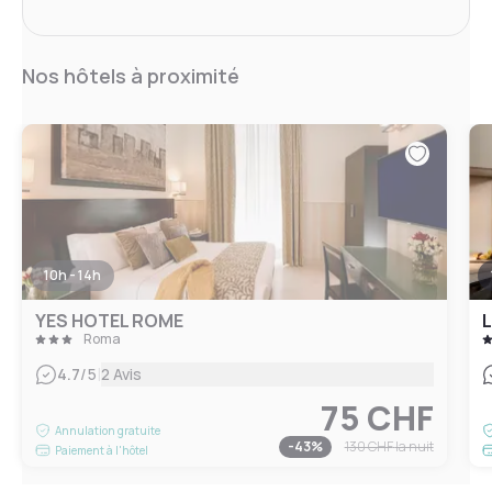
Nos hôtels à proximité
10h - 14h
YES HOTEL ROME
L
Roma
|
4.7
/5
2 Avis
75 CHF
Annulation gratuite
-
43
%
130 CHF
la nuit
Paiement à l'hôtel