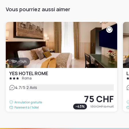
Vous pourriez aussi aimer
10h - 14h
YES HOTEL ROME
L
Roma
|
4.7
/5
2 Avis
75 CHF
Annulation gratuite
-
43
%
130 CHF
la nuit
Paiement à l'hôtel