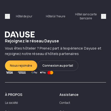
Hôtel sans carte
Hôt
Hôtel de jour
Hôtel à l'heure
bancaire
Précédent
Suiv
Dayuse
Rejoignez le réseau Dayuse
Vous êtes hôtelier ? Prenez part à l’expérience Dayuse et
rejoignez notre réseau d’hôtels partenaires
Nous rejoindre
Connexion au portail
À PROPOS
Assistance
La société
Contact