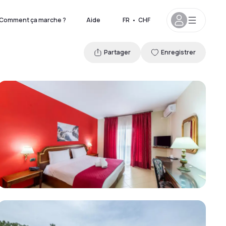
Comment ça marche ?
Aide
FR
•
CHF
Partager
Enregistrer