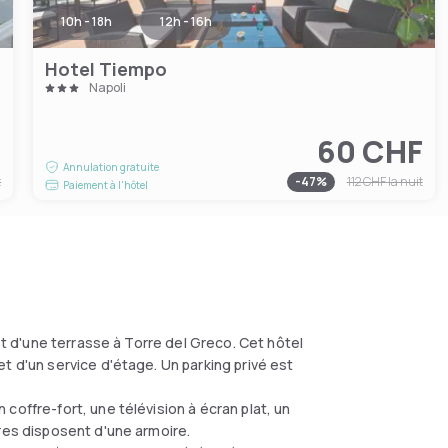
10h - 18h
12h - 16h
Hotel Tiempo
Napoli
F
60 CHF
Annulation gratuite
t
-
47
%
112 CHF
la nuit
Paiement à l'hôtel
 et d'une terrasse à Torre del Greco. Cet hôtel
t d'un service d'étage. Un parking privé est
coffre-fort, une télévision à écran plat, un
res disposent d'une armoire.