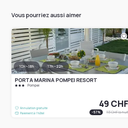
Vous pourriez aussi aimer
10h - 18h
17h - 22h
PORTA MARINA POMPEI RESORT
Pompei
49 CH
Annulation gratuite
-
57
%
113 CHF
la nui
Paiement à l'hôtel