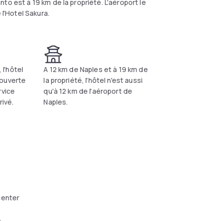
to est à 19 km de la propriété. L'aéroport le
 l'Hotel Sakura.
 l'hôtel
A 12 km de Naples et à 19 km de
 ouverte
la propriété, l'hôtel n'est aussi
rvice
qu'à 12 km de l'aéroport de
rivé.
Naples.
center