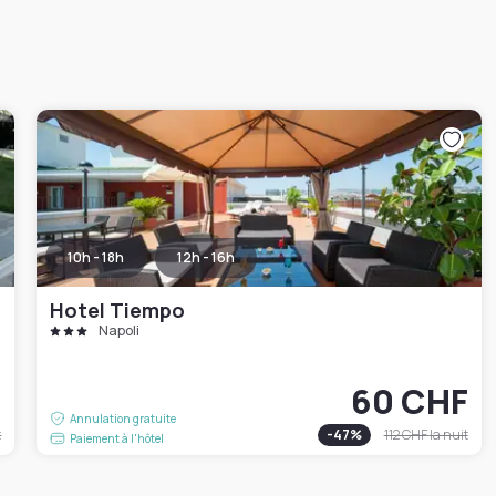
10h - 18h
12h - 16h
Hotel Tiempo
Napoli
F
60 CHF
Annulation gratuite
t
-
47
%
112 CHF
la nuit
Paiement à l'hôtel