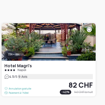
11h - 18h
Hotel Magri's
Napoli
|
4.5
/5
9 Avis
82 CHF
Annulation gratuite
-
42
%
140 CHF
la nuit
Paiement à l'hôtel