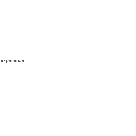
t
e expérience