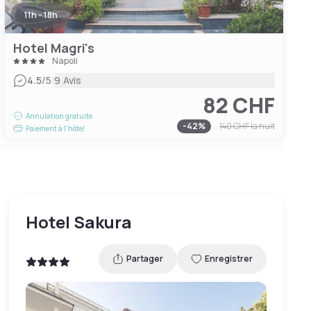
11h - 18h
Hotel Magri's
Napoli
|
4.5
/5
9 Avis
82 CHF
Annulation gratuite
-
42
%
140 CHF
la nuit
Paiement à l'hôtel
Hotel Sakura
Partager
Enregistrer