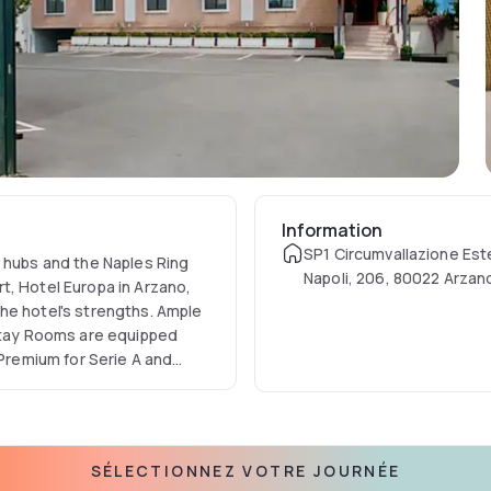
Information
SP1 Circumvallazione Est
y hubs and the Naples Ring
Napoli, 206, 80022 Arzano,
t, Hotel Europa in Arzano,
he hotel's strengths. Ample
 stay Rooms are equipped
 Premium for Serie A and
 are available within
SÉLECTIONNEZ VOTRE JOURNÉE