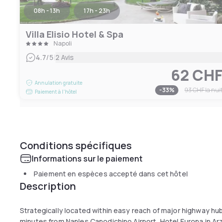
08h - 13h
17h - 23h
Villa Elisio Hotel & Spa
Napoli
|
4.7
/5
2 Avis
62 CH
Annulation gratuite
-
33
%
93 CHF
la nui
Paiement à l'hôtel
Conditions spécifiques
Informations sur le paiement
Paiement en espèces accepté dans cet hôtel
Description
Strategically located within easy reach of major highway hu
minutes from Naples Capodichino Airport, Hotel Europa in Ar