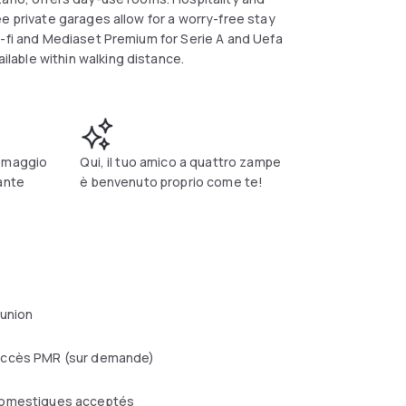
e private garages allow for a worry-free stay
i-fi and Mediaset Premium for Serie A and Uefa
able within walking distance.
 omaggio
Qui, il tuo amico a quattro zampe
ante
è benvenuto proprio come te!
éunion
ccès PMR (sur demande)
omestiques acceptés