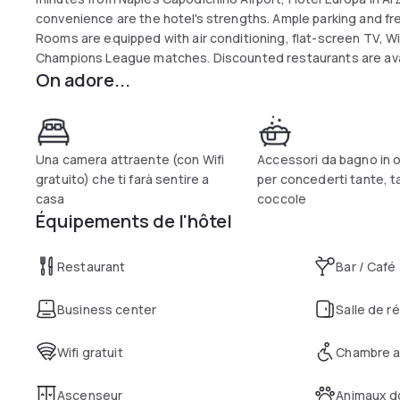
convenience are the hotel's strengths. Ample parking and fre
Rooms are equipped with air conditioning, flat-screen TV, W
Champions League matches. Discounted restaurants are avail
On adore...
Una camera attraente (con Wifi
Accessori da bagno in
gratuito) che ti farà sentire a
per concederti tante, t
casa
coccole
Équipements de l'hôtel
Restaurant
Bar / Café
Business center
Salle de r
Wifi gratuit
Chambre a
Ascenseur
Animaux d