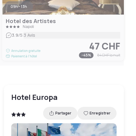
09h - 13h
Hotel des Artistes
Napoli
|
3.9
/5
3 Avis
47 CHF
Annulation gratuite
-
45
%
84 CHF
la nuit
Paiement à l'hôtel
Hotel Europa
Partager
Enregistrer