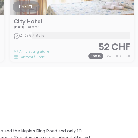
11h - 17h
City Hotel
Arpino
|
4.7
/5
3 Avis
F
52 CHF
Annulation gratuite
t
-
38
%
84 CHF
la nuit
Paiement à l'hôtel
bs and the Naples Ring Road and only 10
zano, offers day-use rooms. Hospitality and