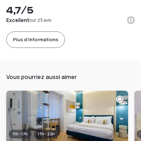
4,7
/5
Info
Excellent
sur 23 avis
Plus d'informations
Vous pourriez aussi aimer
11h - 17h
17h - 22h