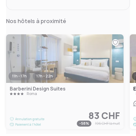
Nos hôtels à proximité
11h - 17h
17h - 22h
Barberini Design Suites
E
Roma
83 CHF
Annulation gratuite
-
58
%
196 CHF
la nuit
Paiement à l'hôtel