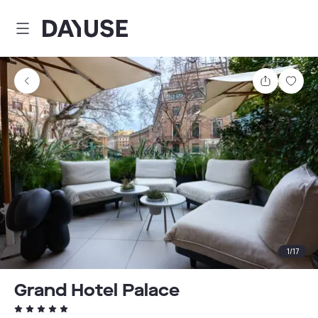
Dayuse
Partager
Enre
1
/
17
Grand Hotel Palace