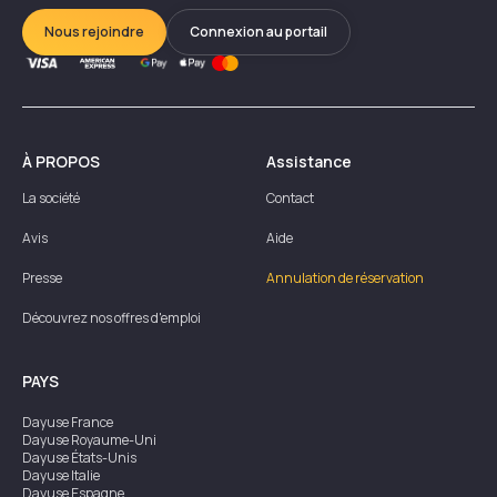
Nous rejoindre
Connexion au portail
À PROPOS
Assistance
La société
Contact
Avis
Aide
Presse
Annulation de réservation
Découvrez nos offres d'emploi
PAYS
Dayuse
France
Dayuse
Royaume-Uni
Dayuse
États-Unis
Dayuse
Italie
Dayuse
Espagne