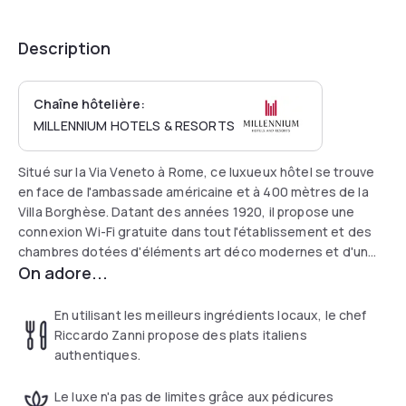
Description
Chaîne hôtelière:
MILLENNIUM HOTELS & RESORTS
Situé sur la Via Veneto à Rome, ce luxueux hôtel se trouve
en face de l'ambassade américaine et à 400 mètres de la
Villa Borghèse. Datant des années 1920, il propose une
connexion Wi-Fi gratuite dans tout l'établissement et des
chambres dotées d'éléments art déco modernes et d'un
On adore...
mobilier design.
Les chambres du Grand Hotel Palace sont climatisées et
En utilisant les meilleurs ingrédients locaux, le chef
disposent d'un minibar, d'une télévision avec chaînes
Riccardo Zanni propose des plats italiens
satellite et d'une salle de bains en marbre avec articles de
authentiques.
toilette VIP.
Le luxe n'a pas de limites grâce aux pédicures