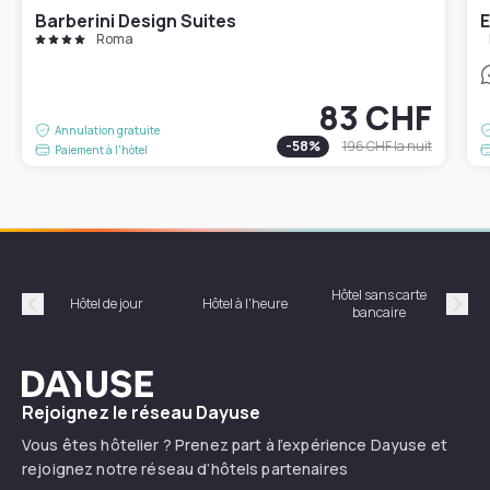
Barberini Design Suites
E
Roma
83 CHF
Annulation gratuite
-
58
%
196 CHF
la nuit
Paiement à l'hôtel
Hôtel sans carte
Hôt
Hôtel de jour
Hôtel à l'heure
bancaire
Précédent
Suiv
Dayuse
Rejoignez le réseau Dayuse
Vous êtes hôtelier ? Prenez part à l’expérience Dayuse et
rejoignez notre réseau d’hôtels partenaires