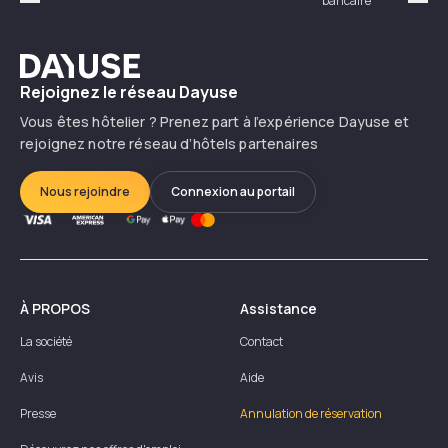
bancaire
Précédent
Suiv
Dayuse
Rejoignez le réseau Dayuse
Vous êtes hôtelier ? Prenez part à l’expérience Dayuse et
rejoignez notre réseau d’hôtels partenaires
Nous rejoindre
Connexion au portail
À PROPOS
Assistance
La société
Contact
Avis
Aide
Presse
Annulation de réservation