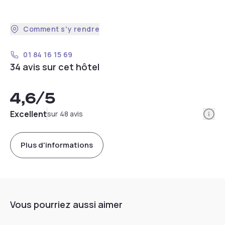
Comment s'y rendre
01 84 16 15 69
34 avis sur cet hôtel
4,6
/5
Info
Excellent
sur 48 avis
Plus d'informations
Vous pourriez aussi aimer