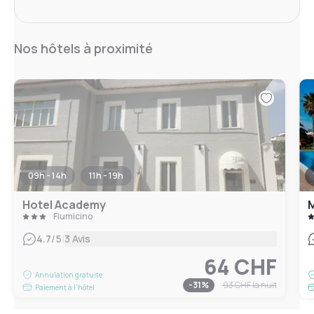
Nos hôtels à proximité
09h - 14h
11h - 19h
Hotel Academy
M
Fiumicino
|
4.7
/5
3 Avis
64 CHF
Annulation gratuite
-
31
%
93 CHF
la nuit
Paiement à l'hôtel