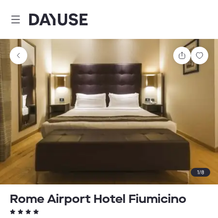
Dayuse
Partager
Enre
1
/
8
Rome Airport Hotel Fiumicino