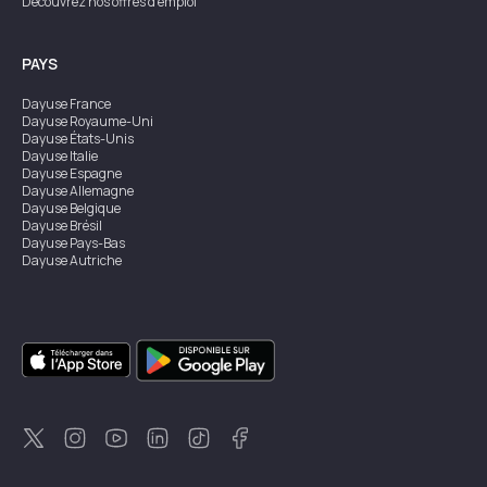
Découvrez nos offres d'emploi
PAYS
Dayuse
France
Dayuse
Royaume-Uni
Dayuse
États-Unis
Dayuse
Italie
Dayuse
Espagne
Dayuse
Allemagne
Dayuse
Belgique
Dayuse
Brésil
Dayuse
Pays-Bas
Dayuse
Autriche
Dayuse
Australie
Dayuse
Irlande
Dayuse
Hong Kong
Dayuse
Canada
Dayuse
Singapour
Dayuse
Suède
Dayuse
Thaïlande
Dayuse
Portugal
Dayuse
Corée
Dayuse
Nouvelle-Zélande
Dayuse
Turquie