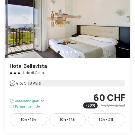
Hotel Bellavista
Lido di Ostia
|
4.3
/5
18 Avis
60 CHF
Annulation gratuite
-
58
%
140 CHF
la nuit
Paiement à l'hôtel
10h - 18h
10h - 14h
12h - 21h