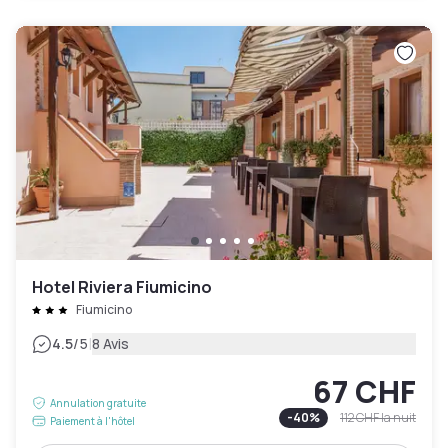
Hotel Riviera Fiumicino
Fiumicino
|
4.5
/5
8 Avis
67 CHF
Annulation gratuite
-
40
%
112 CHF
la nuit
Paiement à l'hôtel