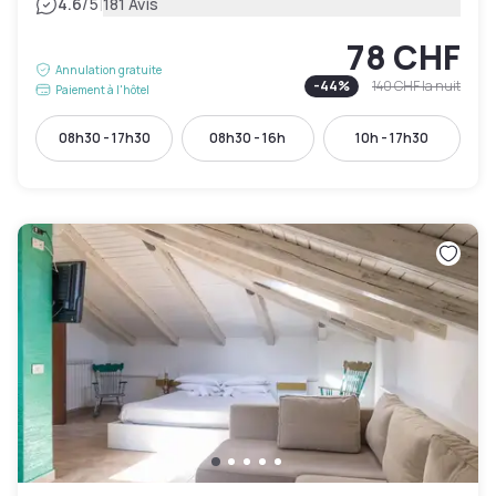
|
4.6
/5
181 Avis
78 CHF
Annulation gratuite
-
44
%
140 CHF
la nuit
Paiement à l'hôtel
08h30 - 17h30
08h30 - 16h
10h - 17h30