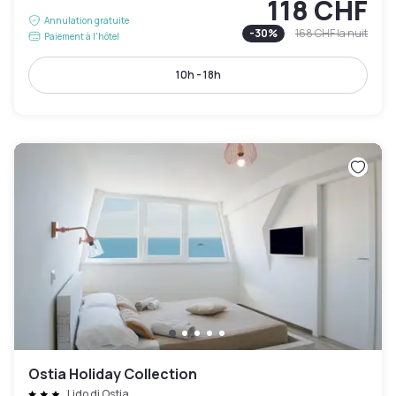
118 CHF
Annulation gratuite
-
30
%
168 CHF
la nuit
Paiement à l'hôtel
10h - 18h
Ostia Holiday Collection
Lido di Ostia