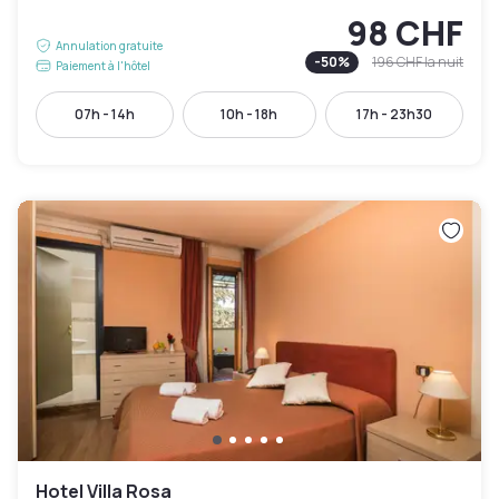
98 CHF
Annulation gratuite
-
50
%
196 CHF
la nuit
Paiement à l'hôtel
07h - 14h
10h - 18h
17h - 23h30
Hotel Villa Rosa