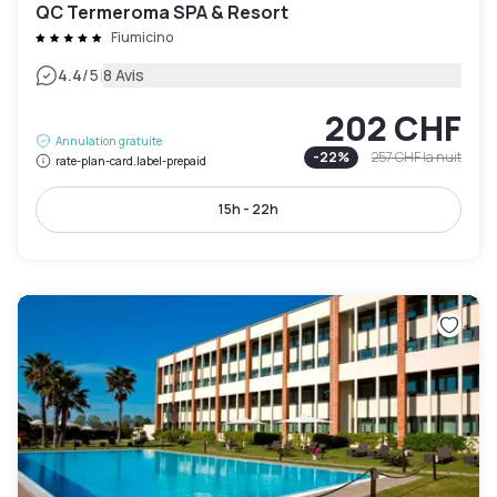
QC Termeroma SPA & Resort
Fiumicino
|
4.4
/5
8 Avis
202 CHF
Annulation gratuite
-
22
%
257 CHF
la nuit
rate-plan-card.label-prepaid
15h - 22h