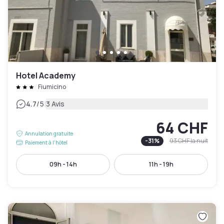
Hotel Academy
Fiumicino
|
4.7
/5
3 Avis
64 CHF
Annulation gratuite
-
31
%
93 CHF
la nuit
Paiement à l'hôtel
09h - 14h
11h - 19h