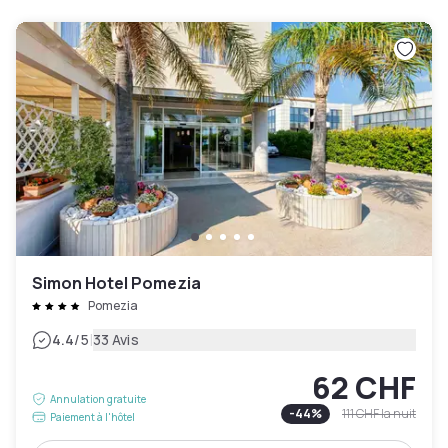
Simon Hotel Pomezia
Pomezia
|
4.4
/5
33 Avis
62 CHF
Annulation gratuite
-
44
%
111 CHF
la nuit
Paiement à l'hôtel