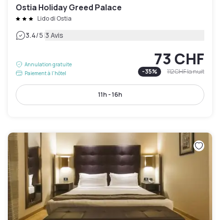
Ostia Holiday Greed Palace
Lido di Ostia
|
3.4
/5
3 Avis
73 CHF
Annulation gratuite
-
35
%
112 CHF
la nuit
Paiement à l'hôtel
11h - 16h