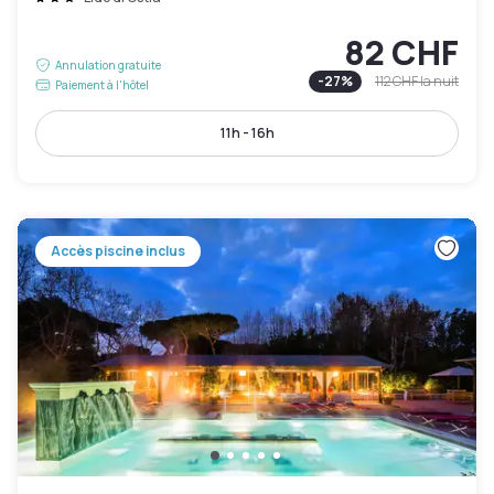
82 CHF
Annulation gratuite
-
27
%
112 CHF
la nuit
Paiement à l'hôtel
11h - 16h
Accès piscine inclus