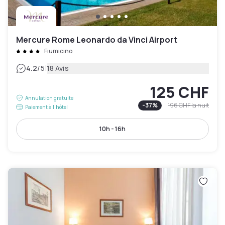
Mercure Rome Leonardo da Vinci Airport
Fiumicino
|
4.2
/5
18 Avis
125 CHF
Annulation gratuite
-
37
%
196 CHF
la nuit
Paiement à l'hôtel
10h - 16h