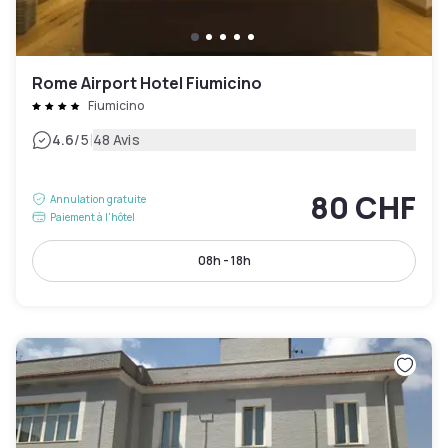
Rome Airport Hotel Fiumicino
Fiumicino
|
4.6
/5
48 Avis
80 CHF
Annulation gratuite
Paiement à l'hôtel
08h - 18h