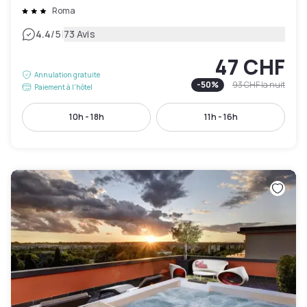
Roma
|
4.4
/5
73 Avis
47 CHF
Annulation gratuite
-
50
%
93 CHF
la nuit
Paiement à l'hôtel
10h - 18h
11h - 16h