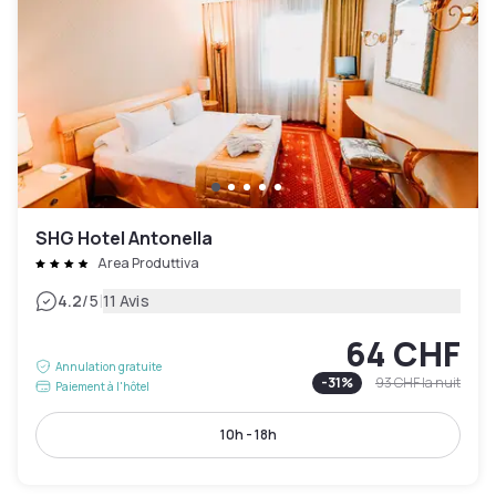
SHG Hotel Antonella
Area Produttiva
|
4.2
/5
11 Avis
64 CHF
Annulation gratuite
-
31
%
93 CHF
la nuit
Paiement à l'hôtel
10h - 18h