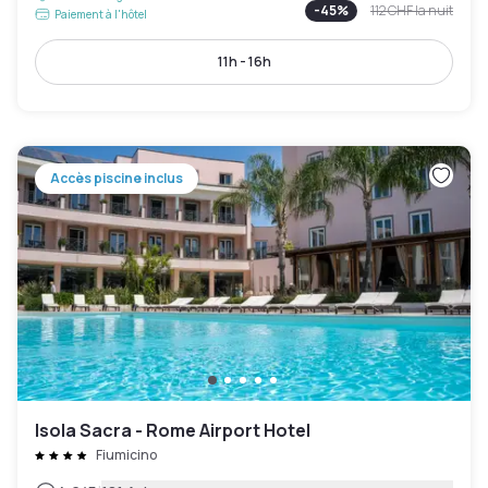
-
45
%
112 CHF
la nuit
Paiement à l'hôtel
11h - 16h
Accès piscine inclus
Isola Sacra - Rome Airport Hotel
Fiumicino