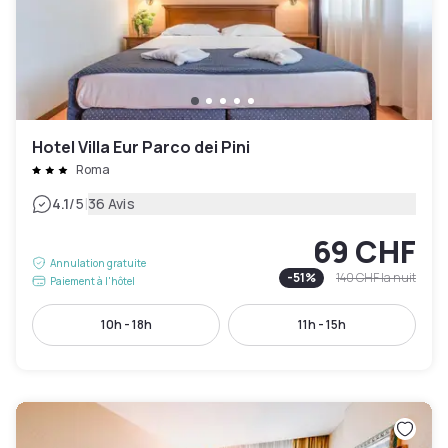
Hotel Villa Eur Parco dei Pini
Roma
|
4.1
/5
36 Avis
69 CHF
Annulation gratuite
-
51
%
140 CHF
la nuit
Paiement à l'hôtel
10h - 18h
11h - 15h