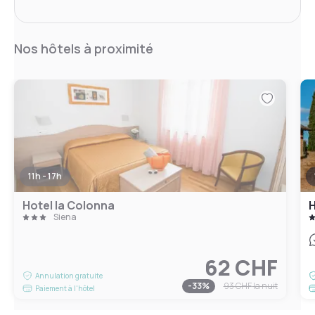
Nos hôtels à proximité
11h - 17h
Hotel la Colonna
H
Siena
62 CHF
Annulation gratuite
-
33
%
93 CHF
la nuit
Paiement à l'hôtel