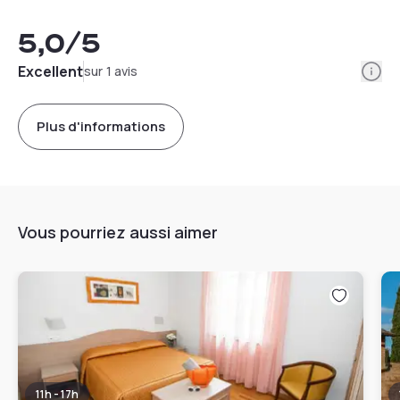
5,0
/5
Info
Excellent
sur 1 avis
Plus d'informations
Vous pourriez aussi aimer
11h - 17h