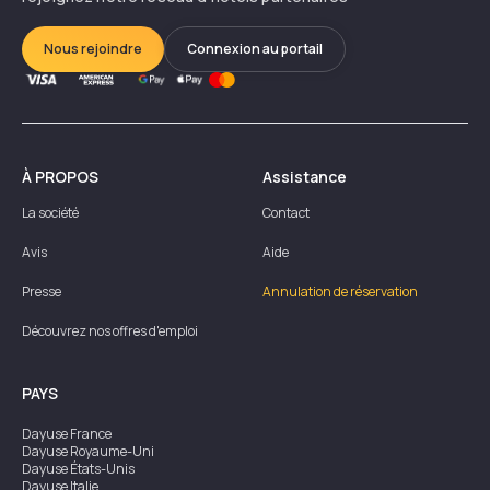
Nous rejoindre
Connexion au portail
À PROPOS
Assistance
La société
Contact
Avis
Aide
Presse
Annulation de réservation
Découvrez nos offres d'emploi
PAYS
Dayuse
France
Dayuse
Royaume-Uni
Dayuse
États-Unis
Dayuse
Italie