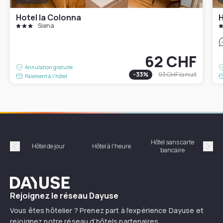
Hotel la Colonna
H
Siena
62 CHF
Annulation gratuite
-
33
%
93 CHF
la nuit
Paiement à l'hôtel
Hôtel sans carte
Hôt
Hôtel de jour
Hôtel à l'heure
bancaire
Précédent
Suiv
Dayuse
Rejoignez le réseau Dayuse
Vous êtes hôtelier ? Prenez part à l’expérience Dayuse et
rejoignez notre réseau d’hôtels partenaires