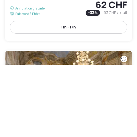
62 CHF
Annulation gratuite
-
33
%
93 CHF
la nuit
Paiement à l'hôtel
11h - 17h
Grand Hotel Continental Siena – Starhotels