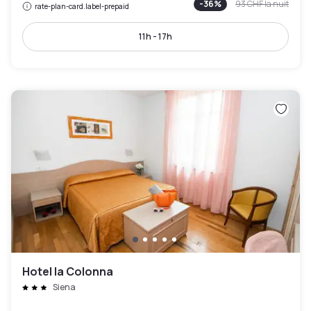
-
36
%
93 CHF
la nuit
rate-plan-card.label-prepaid
11h - 17h
Hotel la Colonna
Siena