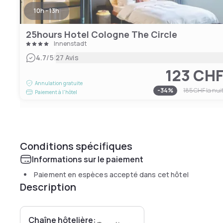
10h - 13h
25hours Hotel Cologne The Circle
Innenstadt
|
4.7
/5
27 Avis
123 CH
Annulation gratuite
-
34
%
185 CHF
la nui
Paiement à l'hôtel
Conditions spécifiques
Informations sur le paiement
Paiement en espèces accepté dans cet hôtel
Description
Chaîne hôtelière: