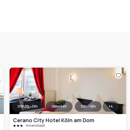
09h30 - 15h
10h - 14h
10h - 16h
+
4
Cerano City Hotel Köln am Dom
Innenstadt