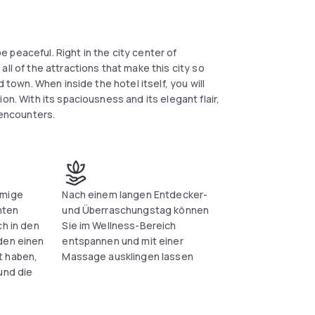
be peaceful. Right in the city center of
ll of the attractions that make this city so
 town. When inside the hotel itself, you will
on. With its spaciousness and its elegant flair,
 encounters.
umige
Nach einem langen Entdecker-
mten
und Überraschungstag können
ch in den
Sie im Wellness-Bereich
den einen
entspannen und mit einer
t haben,
Massage ausklingen lassen
und die