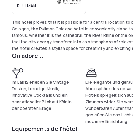
PULLMAN
This hotel proves that it is possible for a central location to 
Cologne, the Pullman Cologne hotel is conveniently close to a
famous, whether it is the cathedral, the River Rhine or the old
feel the city energy transform into an atmosphere of relaxati
the hotel creates a stylish space for creativity and exciting
On adore...
Im Lab12 erleben Sie Vintage
Die elegante und gerä
Design, trendige Musik,
Atmosphäre des gesa
innovative Cocktails und ein
Hotels spiegelt sich au
sensationeller Blick auf Köln in
Zimmern wider. Sie wer
der obersten Etage
wunderbaren Aufenthal
genießen Sie das Licht 
moderne Einrichtung
Équipements de l'hôtel