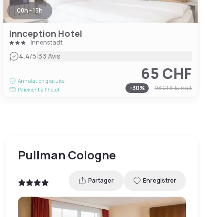
08h - 15h
Innception Hotel
Innenstadt
|
4.4
/5
33 Avis
65 CHF
Annulation gratuite
-
30
%
93 CHF
la nuit
Paiement à l'hôtel
Pullman Cologne
Partager
Enregistrer