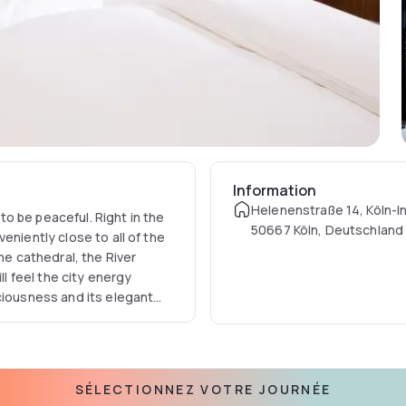
Information
Helenenstraße 14, Köln-
 to be peaceful. Right in the
50667 Köln, Deutschland
eniently close to all of the
he cathedral, the River
ll feel the city energy
ciousness and its elegant
 exciting encounters.
SÉLECTIONNEZ VOTRE JOURNÉE