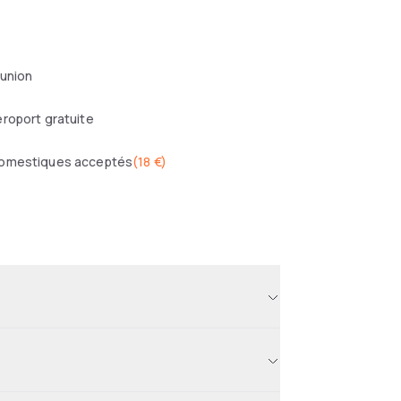
éunion
roport gratuite
omestiques acceptés
(
18 €
)