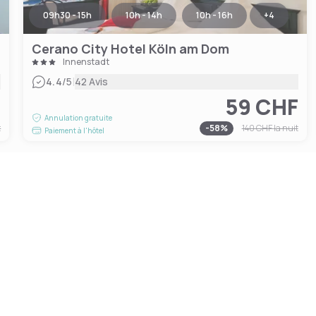
09h30 - 15h
10h - 14h
10h - 16h
+
4
Cerano City Hotel Köln am Dom
Innenstadt
|
4.4
/5
42 Avis
F
59 CHF
Annulation gratuite
t
-
58
%
140 CHF
la nuit
Paiement à l'hôtel