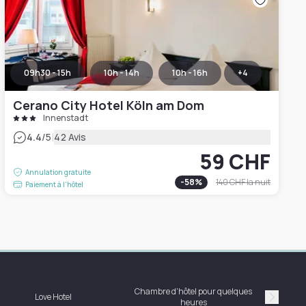
09h30 - 15h
10h - 14h
10h - 16h
+
4
Cerano City Hotel Köln am Dom
Innenstadt
|
4.4
/5
42 Avis
59 CHF
Annulation gratuite
-
58
%
140 CHF
la nuit
Paiement à l'hôtel
Chambre d'hôtel pour quelques
Love Hotel
heures
Suivan