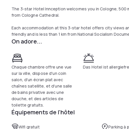
The 3-star Hotel Innception welcomes you in Cologne, 500 m
from Cologne Cathedral.
Each accommodation at this 3-star hotel offers city views a
friendly and is less than 1 km from National Socialism Docum
On adore...
Each room at the hotel has a seating area, a flat-screen sate
shower, free toiletries and a hairdryer. Rooms at Hotel Innc
The staff at the reception speak German, English, Italian an
Chaque chambre offre une vue
Das Hotel ist allergiefre
Popular attractions near the accommodation include the Th
sur la ville, dispose d'un coin
the Museum Ludwig.
salon, d'un écran plat avec
chaînes satellite, et d'une salle
Innception is 16 km from Cologne/Bonn Airport.
de bains privative avec une
douche, et des articles de
toilette gratuits.
Équipements de l'hôtel
Wifi gratuit
Parking à 