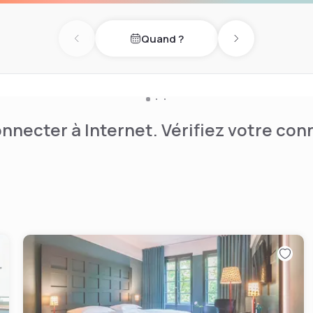
n and Turkish and are always
Quand ?
Previous day
Next day
he Theater am Dom, Cologne
nnecter à Internet. Vérifiez votre co