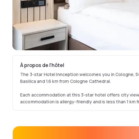
À propos de l'hôtel
The 3-star Hotel Innception welcomes you in Cologne, 
Basilica and 1.6 km from Cologne Cathedral.
Each accommodation at this 3-star hotel offers city view
accommodation is allergy-friendly and is less than 1 km 
Documentation Centre.
Each room at the hotel has a seating area, a flat-screen s
private bathroom with a shower, free toiletries and a hai
Innception are equipped with bed linen and towels.