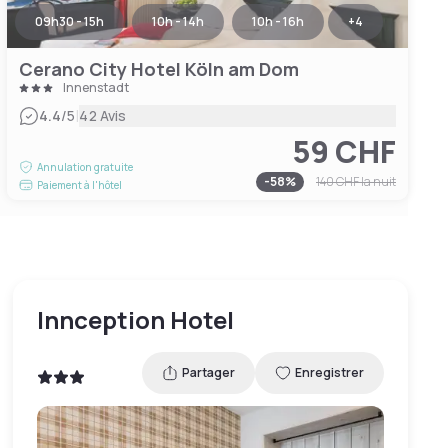
09h30 - 15h
10h - 14h
10h - 16h
+
4
Cerano City Hotel Köln am Dom
Innenstadt
|
4.4
/5
42 Avis
59 CHF
Annulation gratuite
-
58
%
140 CHF
la nuit
Paiement à l'hôtel
Innception Hotel
Partager
Enregistrer