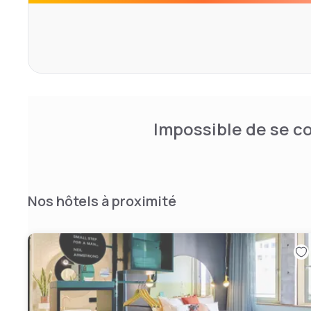
The staff at the reception speak German, English, Italia
happy to help you.
Popular attractions near the accommodation include t
Central Station and the Museum Ludwig.
Innception is 16 km from Cologne/Bonn Airport.
Impossible de se co
Nos hôtels à proximité