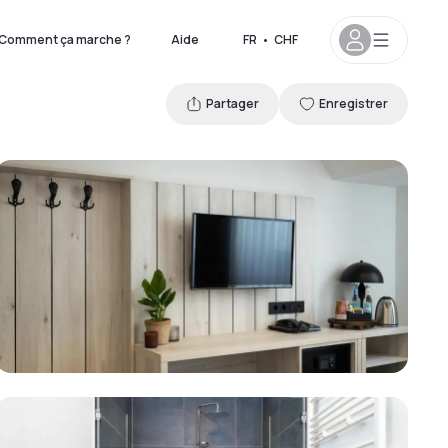
Comment ça marche ?
Aide
FR
•
CHF
Partager
Enregistrer