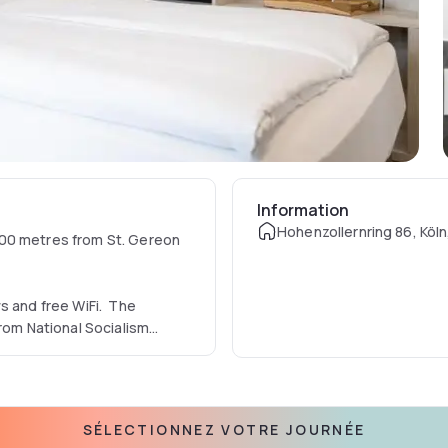
Information
Hohenzollernring 86, Köl
500 metres from St. Gereon
s and free WiFi. The
from National Socialism
atellite TV, a safe and a
rdryer. Rooms at Hotel
SÉLECTIONNEZ VOTRE JOURNÉE