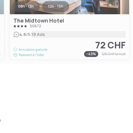
08h - 13h
10h - 15h
The Midtown Hotel
50672
|
4.6
/5
19 Avis
F
72 CHF
Annulation gratuite
t
-
43
%
126 CHF
la nuit
Paiement à l'hôtel
e