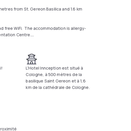
etres from St. Gereon Basilica and 1.6 km
nd free WiFi. The accommodation is allergy-
entation Centre.
llite TV, a safe and a private bathroom with a
eption are equipped with bed linen and towels.
d Turkish and are always happy to help you.
i!
L'Hotel Innception est situé à
eater am Dom, Cologne Central Station and
Cologne, à 500 mètres de la
basilique Saint Gereon et à 1,6
km de la cathédrale de Cologne.
proximité