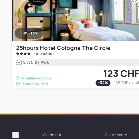
10h - 13h
25hours Hotel Cologne The Circle
Innenstadt
|
4.7
/5
27 Avis
123 CH
Annulation gratuite
-
34
%
185 CHF
la nui
Paiement à l'hôtel
Hôtel de jour
Hôtel à l'heure
Précédent