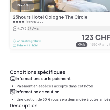
10h - 13h
25hours Hotel Cologne The Circle
Innenstadt
|
4.7
/5
27 Avis
123 CH
Annulation gratuite
-
34
%
185 CHF
la nui
Paiement à l'hôtel
Conditions spécifiques
Informations sur le paiement
Paiement en espèces accepté dans cet hôtel
Information de caution
Une caution de
50 €
vous sera demandée à votre arrivé
Description