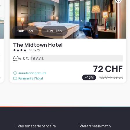
08h - 13h
10h - 15h
The Midtown Hotel
50672
|
4.6
/5
19 Avis
F
72 CHF
Annulation gratuite
t
-
43
%
126 CHF
la nuit
Paiement à l'hôtel
Hôtel sans carte bancaire
Hôtel arrivée le matin