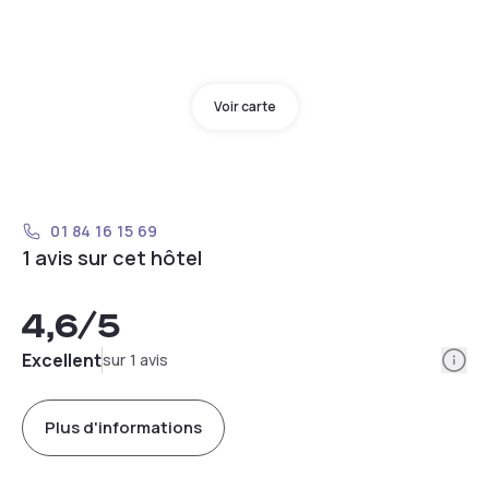
Voir carte
01 84 16 15 69
1 avis sur cet hôtel
4,6
/5
Info
Excellent
sur 1 avis
Plus d'informations