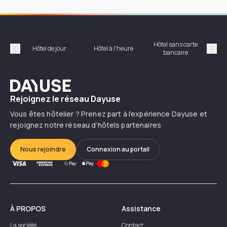
Hôtel sans carte
Hôt
Hôtel de jour
Hôtel à l'heure
bancaire
Précédent
Suiv
Dayuse
Rejoignez le réseau Dayuse
Vous êtes hôtelier ? Prenez part à l’expérience Dayuse et
rejoignez notre réseau d’hôtels partenaires
Nous rejoindre
Connexion au portail
À PROPOS
Assistance
La société
Contact