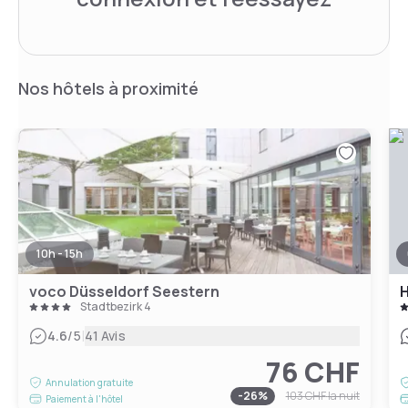
Nos hôtels à proximité
10h - 15h
voco Düsseldorf Seestern
Stadtbezirk 4
|
4.6
/5
41 Avis
76 CHF
Annulation gratuite
-
26
%
103 CHF
la nuit
Paiement à l'hôtel