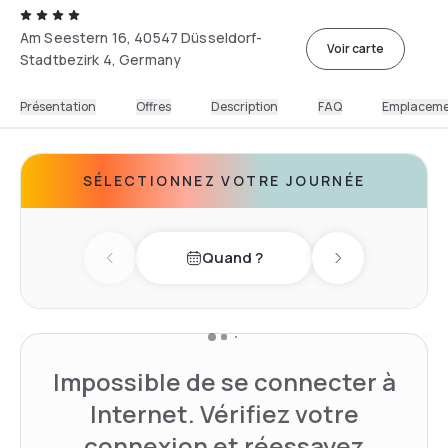
Am Seestern 16, 40547 Düsseldorf-
Voir carte
Stadtbezirk 4, Germany
Présentation
Offres
Description
FAQ
Emplacem
SÉLECTIONNEZ VOTRE JOURNÉE
Quand ?
Previous day
Next day
Impossible de se connecter à
Internet. Vérifiez votre
connexion et réessayez