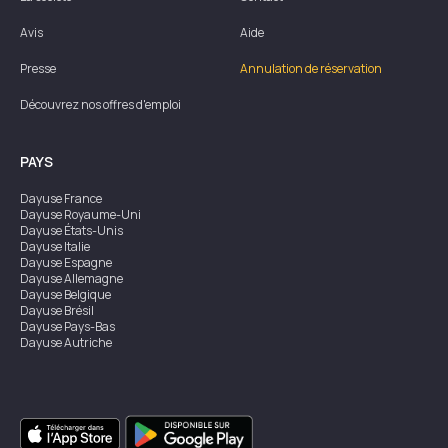
Avis
Aide
Presse
Annulation de réservation
Découvrez nos offres d'emploi
PAYS
Dayuse
France
Dayuse
Royaume-Uni
Dayuse
États-Unis
Dayuse
Italie
Dayuse
Espagne
Dayuse
Allemagne
Dayuse
Belgique
Dayuse
Brésil
Dayuse
Pays-Bas
Dayuse
Autriche
Dayuse
Australie
Dayuse
Irlande
Dayuse
Hong Kong
Dayuse
Canada
Dayuse
Singapour
Dayuse
Suède