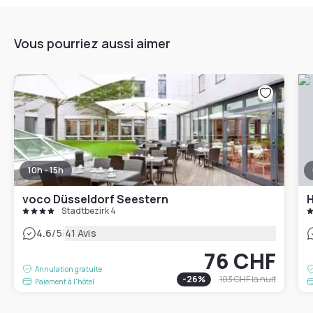
Vous pourriez aussi aimer
10h - 15h
voco Düsseldorf Seestern
Stadtbezirk 4
|
4.6
/5
41 Avis
76 CHF
Annulation gratuite
-
26
%
103 CHF
la nuit
Paiement à l'hôtel