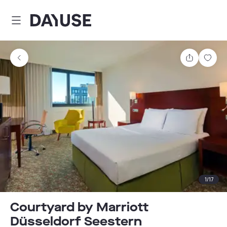
Dayuse
Partager
Enre
1
/
17
Courtyard by Marriott
Düsseldorf Seestern