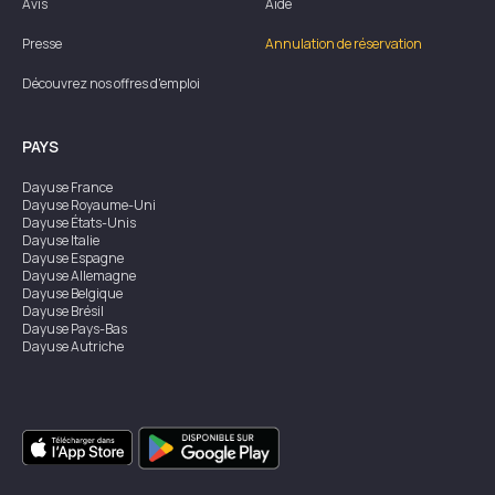
Avis
Aide
Presse
Annulation de réservation
Découvrez nos offres d'emploi
PAYS
Dayuse
France
Dayuse
Royaume-Uni
Dayuse
États-Unis
Dayuse
Italie
Dayuse
Espagne
Dayuse
Allemagne
Dayuse
Belgique
Dayuse
Brésil
Dayuse
Pays-Bas
Dayuse
Autriche
Dayuse
Australie
Dayuse
Irlande
Dayuse
Hong Kong
Dayuse
Canada
Dayuse
Singapour
Dayuse
Suède
Dayuse
Thaïlande
Dayuse
Portugal