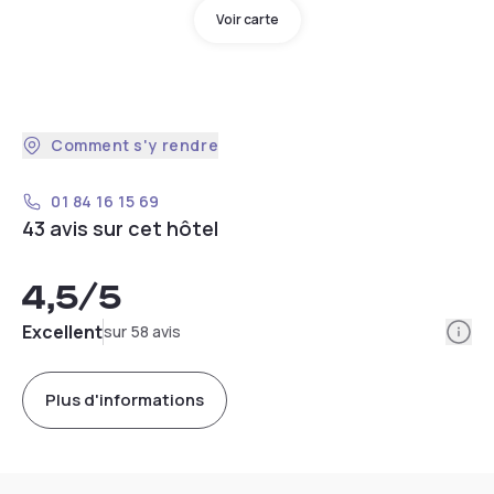
Voir carte
Comment s'y rendre
01 84 16 15 69
43 avis sur cet hôtel
4,5
/5
Info
Excellent
sur 58 avis
Plus d'informations