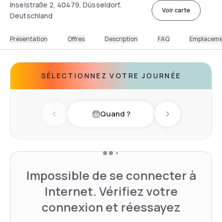
Inselstraße 2, 40479, Düsseldorf,
Voir carte
Deutschland
Présentation
Offres
Description
FAQ
Emplacem
SÉLECTIONNEZ VOTRE JOURNÉE
Quand ?
Previous day
Next day
Impossible de se connecter à
Internet. Vérifiez votre
connexion et réessayez