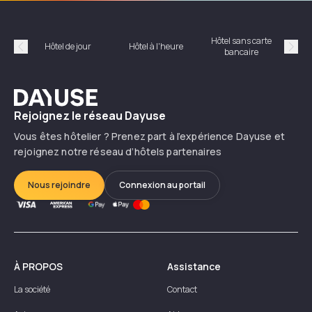
Hôtel sans carte
Hôt
Hôtel de jour
Hôtel à l'heure
bancaire
Précédent
Suiv
Dayuse
Rejoignez le réseau Dayuse
Vous êtes hôtelier ? Prenez part à l’expérience Dayuse et
rejoignez notre réseau d’hôtels partenaires
Nous rejoindre
Connexion au portail
À PROPOS
Assistance
La société
Contact