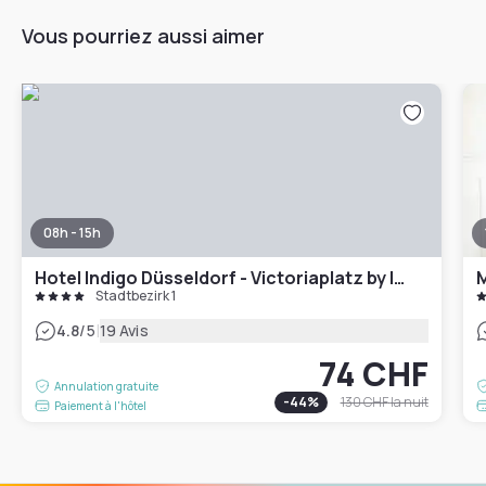
Vous pourriez aussi aimer
08h - 15h
Hotel Indigo Düsseldorf - Victoriaplatz by IHG
Stadtbezirk 1
|
4.8
/5
19 Avis
74 CHF
Annulation gratuite
-
44
%
130 CHF
la nuit
Paiement à l'hôtel