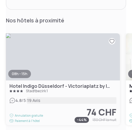
Nos hôtels à proximité
08h - 15h
Hotel Indigo Düsseldorf - Victoriaplatz by IHG
Stadtbezirk 1
|
4.8
/5
19 Avis
74 CHF
Annulation gratuite
-
44
%
130 CHF
la nuit
Paiement à l'hôtel