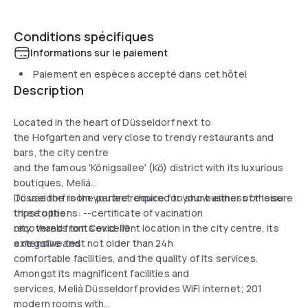
Conditions spécifiques
Informations sur le paiement
Paiement en espèces accepté dans cet hôtel
Description
Located in the heart of Düsseldorf next to
the Hofgarten and very close to trendy restaurants and
bars, the city centre
and the famous 'Königsallee' (Kö) district with its luxurious
boutiques, Meliá
Düsseldorf is the perfect choice for your business or leisure
To use the room you are required to show either of those
trips to the
three options: --certificate of vacination
city, thanks to its excellent location in the city centre, its
recovered from Covid-19
extensive and
a negative test not older than 24h
comfortable facilities, and the quality of its services.
Amongst its magnificent facilities and
services, Meliá Düsseldorf provides WiFi internet; 201
modern rooms with