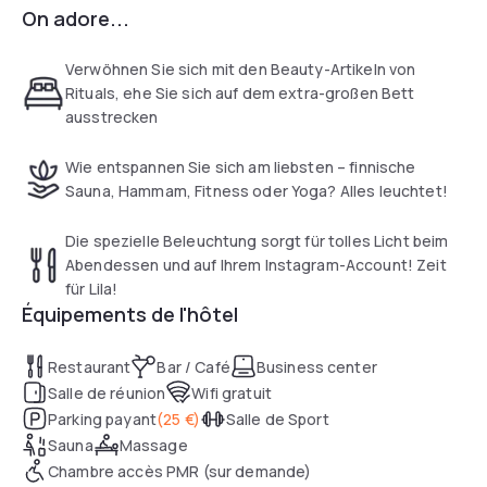
On adore...
exquisite interior design; spacious dining spaces (Aqua
Restaurant and
Purple-Lounge); 9 meeting rooms with maximum capacity
Verwöhnen Sie sich mit den Beauty-Artikeln von
for 250 people; full gym
Rituals, ehe Sie sich auf dem extra-großen Bett
for the exclusive use of guests and a fully equipped
ausstrecken
Wellness Centre(Due to Corona currently closed) with 2
saunas, steam bath,
Wie entspannen Sie sich am liebsten – finnische
ice fountain, sensations shower and relaxation area.
Sauna, Hammam, Fitness oder Yoga? Alles leuchtet!
Die spezielle Beleuchtung sorgt für tolles Licht beim
Abendessen und auf Ihrem Instagram-Account! Zeit
für Lila!
Équipements de l'hôtel
Restaurant
Bar / Café
Business center
Salle de réunion
Wifi gratuit
Parking payant
(
25 €
)
Salle de Sport
Sauna
Massage
Chambre accès PMR (sur demande)