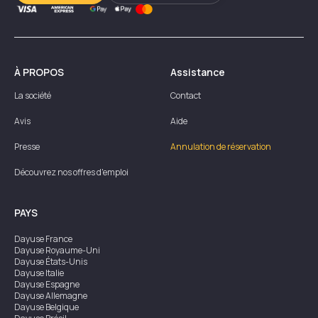
À PROPOS
Assistance
La société
Contact
Avis
Aide
Presse
Annulation de réservation
Découvrez nos offres d'emploi
PAYS
Dayuse
France
Dayuse
Royaume-Uni
Dayuse
États-Unis
Dayuse
Italie
Dayuse
Espagne
Dayuse
Allemagne
Dayuse
Belgique