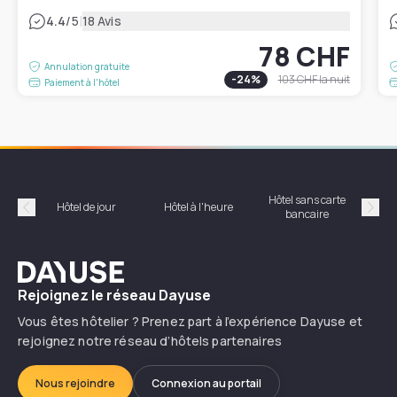
|
4.4
/5
18 Avis
78 CHF
Annulation gratuite
-
24
%
103 CHF
la nuit
Paiement à l'hôtel
Hôtel sans carte
Hôt
Hôtel de jour
Hôtel à l'heure
bancaire
Précédent
Suiv
Dayuse
Rejoignez le réseau Dayuse
Vous êtes hôtelier ? Prenez part à l’expérience Dayuse et
rejoignez notre réseau d’hôtels partenaires
Nous rejoindre
Connexion au portail