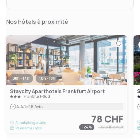
Nos hôtels à proximité
08h - 14h
10h - 18h
Staycity Aparthotels Frankfurt Airport
S
Frankfurt-Süd
|
4.4
/5
18 Avis
78 CHF
Annulation gratuite
-
24
%
103 CHF
la nuit
Paiement à l'hôtel