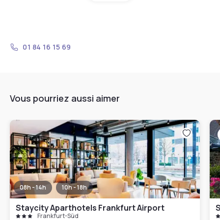
01 84 16 15 69
Vous pourriez aussi aimer
08h - 14h
10h - 18h
Staycity Aparthotels Frankfurt Airport
S
Frankfurt-Süd