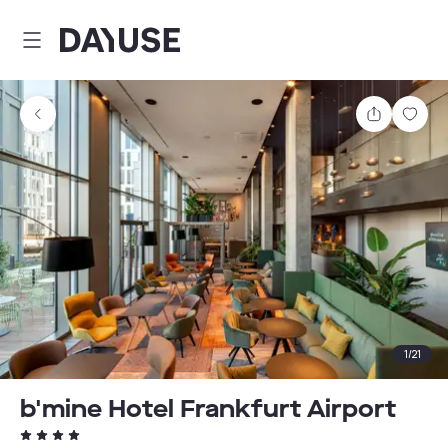
Dayuse
Partager
Enre
1
/
21
b'mine Hotel Frankfurt Airport