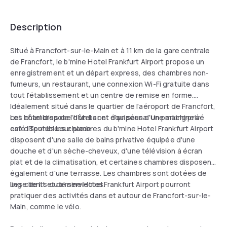
Description
Situé à Francfort-sur-le-Main et à 11 km de la gare centrale
de Francfort, le b'mine Hotel Frankfurt Airport propose un
enregistrement et un départ express, des chambres non-
fumeurs, un restaurant, une connexion Wi-Fi gratuite dans
tout l'établissement et un centre de remise en forme.
Idéalement situé dans le quartier de l'aéroport de Francfort,
cet hôtel dispose d'un bar et d'un sauna. Un parking privé
Les chambres de l'hôtel sont équipées d'une machine à
est disponible sur place.
café. Toutes les chambres du b'mine Hotel Frankfurt Airport
disposent d'une salle de bains privative équipée d'une
douche et d'un sèche-cheveux, d'une télévision à écran
plat et de la climatisation, et certaines chambres disposent
également d'une terrasse. Les chambres sont dotées de
linge de lit et de serviettes.
Les clients du b'mine Hotel Frankfurt Airport pourront
pratiquer des activités dans et autour de Francfort-sur-le-
Main, comme le vélo.