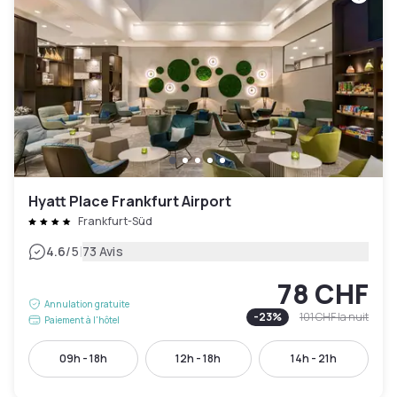
Hyatt Place Frankfurt Airport
Frankfurt-Süd
|
4.6
/5
73 Avis
78 CHF
Annulation gratuite
-
23
%
101 CHF
la nuit
Paiement à l'hôtel
09h - 18h
12h - 18h
14h - 21h