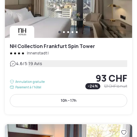
NH Collection Frankfurt Spin Tower
Innenstadt I
|
4.6
/5
19 Avis
93 CHF
Annulation gratuite
-
24
%
121 CHF
la nuit
Paiement à l'hôtel
10h - 17h