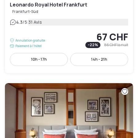
Leonardo Royal Hotel Frankfurt
Frankfurt-Süd
|
4.3
/5
31 Avis
67 CHF
Annulation gratuite
-
22
%
86 CHF
la nuit
Paiement à l'hôtel
10h - 17h
14h - 21h