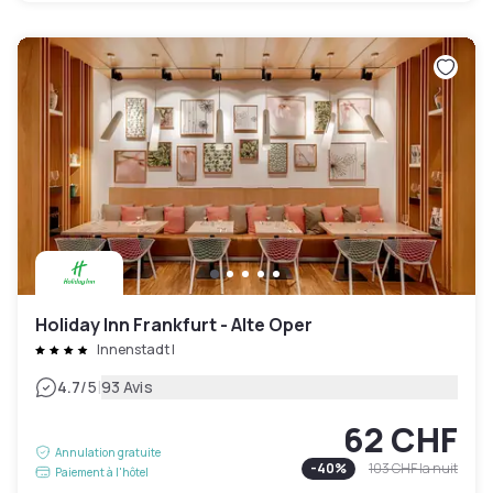
Holiday Inn Frankfurt - Alte Oper
Innenstadt I
|
4.7
/5
93 Avis
62 CHF
Annulation gratuite
-
40
%
103 CHF
la nuit
Paiement à l'hôtel