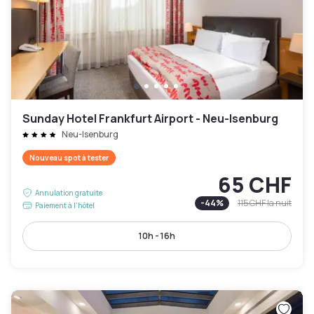
Sunday Hotel Frankfurt Airport - Neu-Isenburg
Neu-Isenburg
Nouveau spot à tester
65 CHF
Annulation gratuite
-
44
%
115 CHF
la nuit
Paiement à l'hôtel
10h - 16h