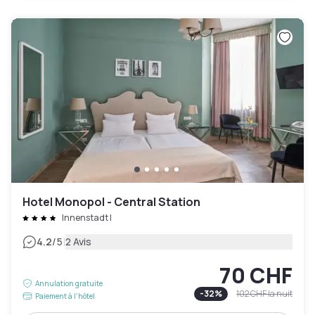
Hotel Monopol - Central Station
Innenstadt I
|
4.2
/5
2 Avis
70 CHF
Annulation gratuite
-
32
%
102 CHF
la nuit
Paiement à l'hôtel