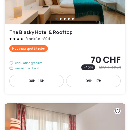
The Blasky Hotel & Rooftop
Frankfurt-Süd
Nouveau spot à tester
70 CHF
Annulation gratuite
-
43
%
121 CHF
la nuit
Paiement à l'hôtel
08h - 16h
09h - 17h