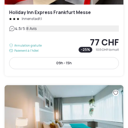
Holiday Inn Express Frankfurt Messe
Innenstadt I
|
4.5
/5
8 Avis
77 CHF
Annulation gratuite
-
25
%
103 CHF
la nuit
Paiement à l'hôtel
09h - 15h