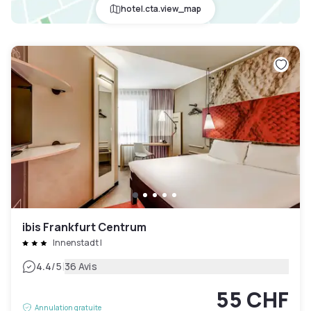
hotel.cta.view_map
ibis Frankfurt Centrum
Innenstadt I
|
4.4
/5
36 Avis
55 CHF
Annulation gratuite