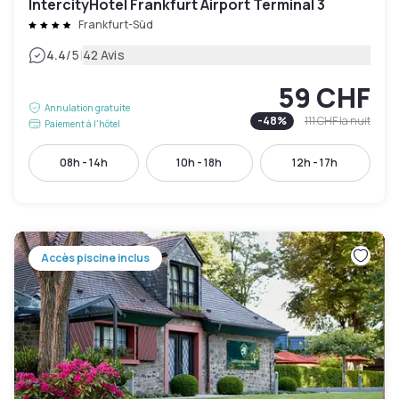
IntercityHotel Frankfurt Airport Terminal 3
Frankfurt-Süd
|
4.4
/5
42 Avis
59 CHF
Annulation gratuite
-
48
%
111 CHF
la nuit
Paiement à l'hôtel
08h - 14h
10h - 18h
12h - 17h
Accès piscine inclus