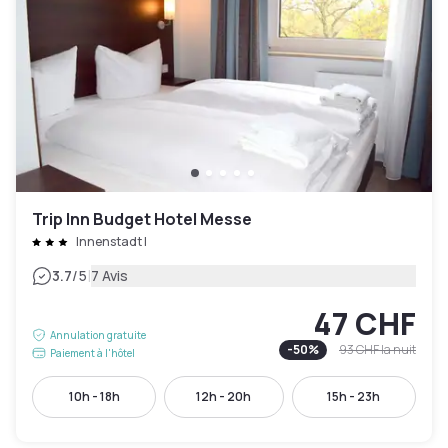
Trip Inn Budget Hotel Messe
Innenstadt I
|
3.7
/5
7 Avis
47 CHF
Annulation gratuite
-
50
%
93 CHF
la nuit
Paiement à l'hôtel
10h - 18h
12h - 20h
15h - 23h