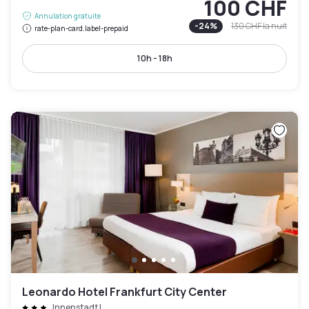
100 CHF
Annulation gratuite
-
24
%
130 CHF
la nuit
rate-plan-card.label-prepaid
10h - 18h
Leonardo Hotel Frankfurt City Center
Innenstadt I