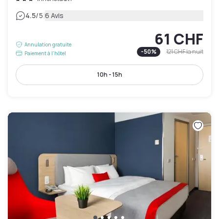
|
4.5
/5
6 Avis
61 CHF
Annulation gratuite
-
50
%
121 CHF
la nuit
Paiement à l'hôtel
10h - 15h