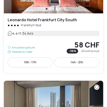
Leonardo Hotel Frankfurt City South
Frankfurt-Süd
|
4.4
/5
34 Avis
58 CHF
Annulation gratuite
-
38
%
93 CHF
la nuit
Paiement à l'hôtel
10h - 17h
14h - 21h