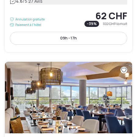
|
4.6
/5
27 Avis
62 CHF
Annulation gratuite
-
39
%
102 CHF
la nuit
Paiement à l'hôtel
09h - 17h