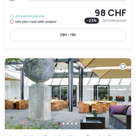
98 CHF
Annulation gratuite
-
23
%
127 CHF
la nuit
rate-plan-card.label-prepaid
08h - 18h