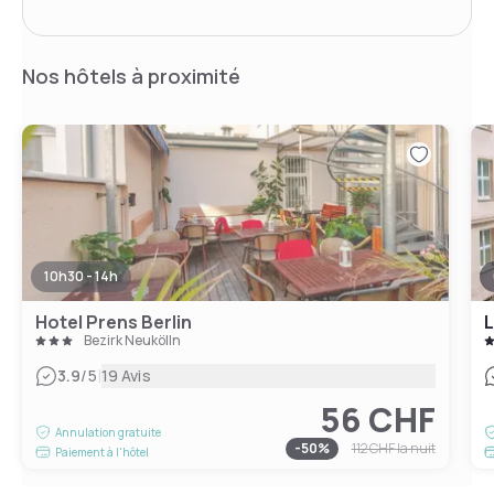
Nos hôtels à proximité
10h30 - 14h
Hotel Prens Berlin
Bezirk Neukölln
|
3.9
/5
19 Avis
56 CHF
Annulation gratuite
-
50
%
112 CHF
la nuit
Paiement à l'hôtel