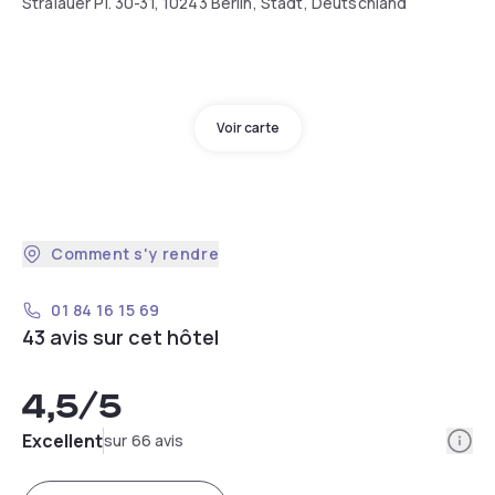
Stralauer Pl. 30-31, 10243 Berlin, Stadt, Deutschland
Voir carte
Comment s'y rendre
01 84 16 15 69
43 avis sur cet hôtel
4,5
/5
Info
Excellent
sur 66 avis