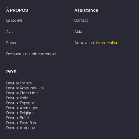
À PROPOS
Assistance
La société
Contact
Avis
Aide
Presse
Annulation de réservation
Découvrez nos offres d'emploi
PAYS
Dayuse
France
Dayuse
Royaume-Uni
Dayuse
États-Unis
Dayuse
Italie
Dayuse
Espagne
Dayuse
Allemagne
Dayuse
Belgique
Dayuse
Brésil
Dayuse
Pays-Bas
Dayuse
Autriche
Dayuse
Australie
Dayuse
Irlande