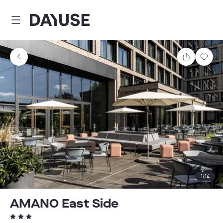
Dayuse
Partager
Enre
1
/
14
AMANO East Side