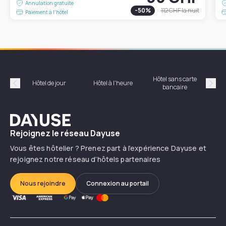
Annulation gratuite
-
50
%
112 CHF
la nuit
Paiement à l'hôtel
Hôtel sans carte
Hôt
Hôtel de jour
Hôtel à l'heure
bancaire
Précédent
Suiv
Dayuse
Rejoignez le réseau Dayuse
Vous êtes hôtelier ? Prenez part à l’expérience Dayuse et
rejoignez notre réseau d’hôtels partenaires
Nous rejoindre
Connexion au portail