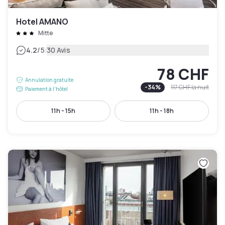
Hotel AMANO
Mitte
|
4.2
/5
30 Avis
78 CHF
Annulation gratuite
-
34
%
117 CHF
la nuit
Paiement à l'hôtel
11h - 15h
11h - 18h