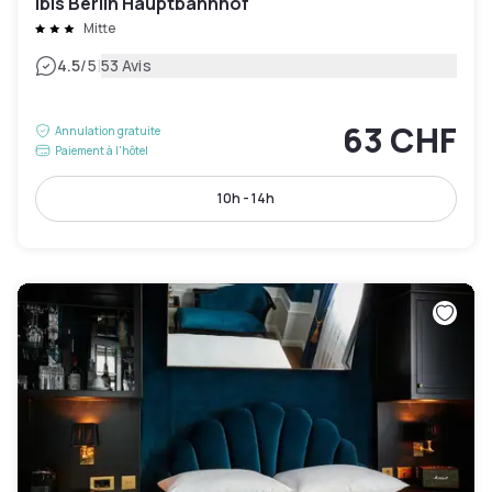
Ibis Berlin Hauptbahnhof
Mitte
|
4.5
/5
53 Avis
63 CHF
Annulation gratuite
Paiement à l'hôtel
10h - 14h