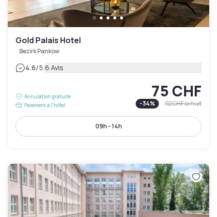
Gold Palais Hotel
Bezirk Pankow
|
4.6
/5
6 Avis
75 CHF
Annulation gratuite
-
34
%
112 CHF
la nuit
Paiement à l'hôtel
09h - 14h