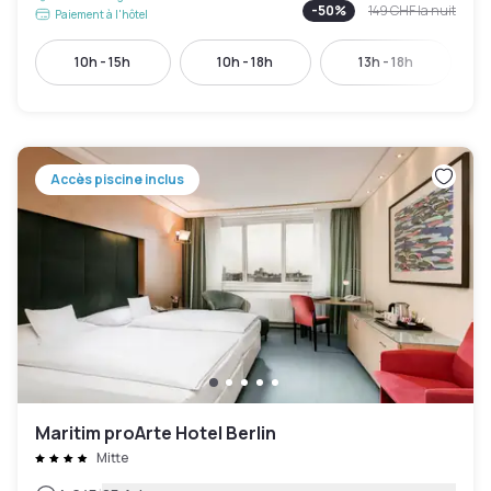
-
50
%
149 CHF
la nuit
Paiement à l'hôtel
10h - 15h
10h - 18h
13h - 18h
Accès piscine inclus
Maritim proArte Hotel Berlin
Mitte