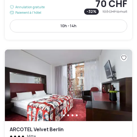
70 CHF
Annulation gratuite
-
32
%
103 CHF
la nuit
Paiement à l'hôtel
10h - 14h
ARCOTEL Velvet Berlin
Mitte