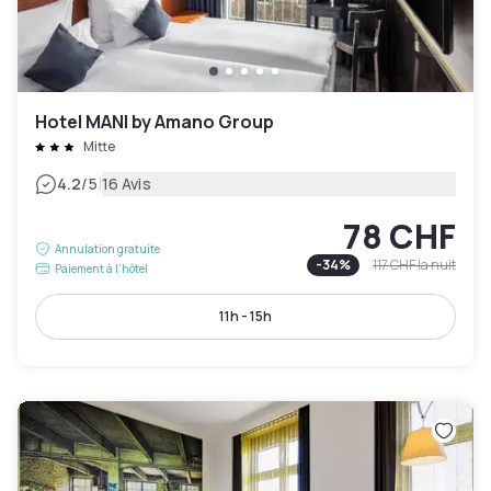
Hotel MANI by Amano Group
Mitte
|
4.2
/5
16 Avis
78 CHF
Annulation gratuite
-
34
%
117 CHF
la nuit
Paiement à l'hôtel
11h - 15h