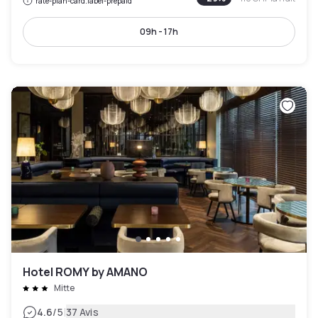
rate-plan-card.label-prepaid
09h - 17h
Hotel ROMY by AMANO
Mitte
|
4.6
/5
37 Avis