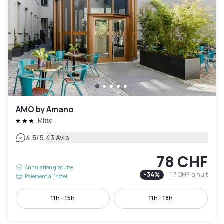
AMO by Amano
Mitte
|
4.5
/5
43 Avis
78 CHF
Annulation gratuite
-
34
%
117 CHF
la nuit
Paiement à l'hôtel
11h - 15h
11h - 18h