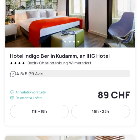
Hotel Indigo Berlin Kudamm, an IHG Hotel
Bezirk Charlottenburg-Wilmersdorf
|
4.5
/5
79 Avis
89 CHF
Annulation gratuite
Paiement à l'hôtel
11h - 18h
16h - 23h