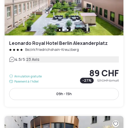
Leonardo Royal Hotel Berlin Alexanderplatz
Bezirk Friedrichshain-Kreuzberg
|
4.5
/5
23 Avis
89 CHF
Annulation gratuite
-
27
%
121 CHF
la nuit
Paiement à l'hôtel
09h - 15h