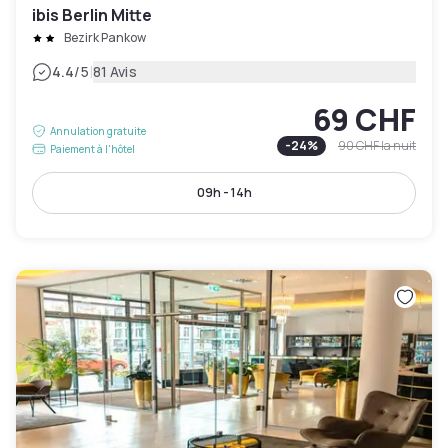
ibis Berlin Mitte
Bezirk Pankow
|
4.4
/5
81 Avis
69 CHF
Annulation gratuite
-
24
%
90 CHF
la nuit
Paiement à l'hôtel
09h - 14h