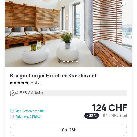
Steigenberger Hotel am Kanzleramt
Mitte
|
4.5
/5
44 Avis
124 CHF
Annulation gratuite
-
32
%
182 CHF
la nuit
Paiement à l'hôtel
10h - 16h