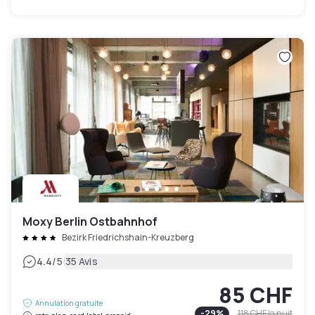
Moxy Berlin Ostbahnhof
Bezirk Friedrichshain-Kreuzberg
|
4.4
/5
35 Avis
85 CHF
Annulation gratuite
-
29
%
118 CHF
la nuit