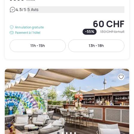
|
4.5
/5
5 Avis
60 CHF
Annulation gratuite
-
55
%
130 CHF
la nuit
Paiement à l'hôtel
11h - 15h
13h - 18h