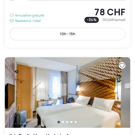
78 CHF
Annulation gratuite
-
34
%
117 CHF
la nuit
Paiement à l'hôtel
10h - 15h