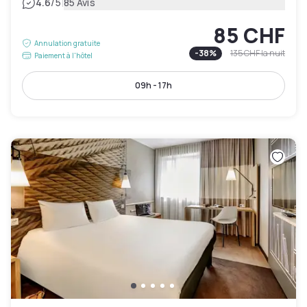
|
4.6
/5
85 Avis
85 CHF
Annulation gratuite
-
38
%
135 CHF
la nuit
Paiement à l'hôtel
09h - 17h