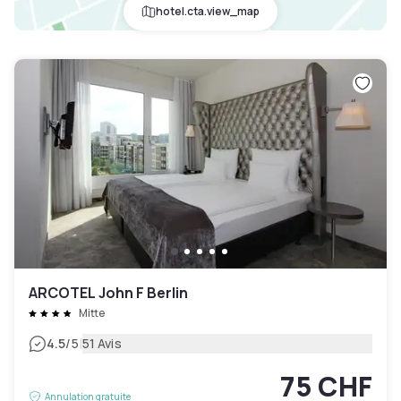
hotel.cta.view_map
ARCOTEL John F Berlin
Mitte
|
4.5
/5
51 Avis
75 CHF
Annulation gratuite