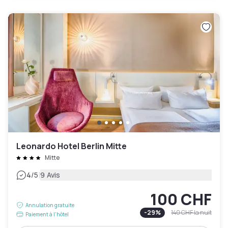
Leonardo Hotel Berlin Mitte
Mitte
|
4
/5
9 Avis
100 CHF
Annulation gratuite
-
29
%
140 CHF
la nuit
Paiement à l'hôtel