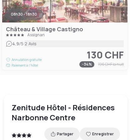
08h30 - 18h30
Château & Village Castigno
Assignan
|
4.9
/5
2 Avis
130 CHF
Annulation gratuite
-
34
%
196 CHF
la nuit
Paiement à l'hôtel
Zenitude Hôtel - Résidences
Narbonne Centre
Partager
Enregistrer