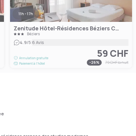
11h - 17h
Zenitude Hôtel-Résidences Béziers Centre
Béziers
|
4.9
/5
6 Avis
59 CHF
F
Annulation gratuite
-
26
%
79 CHF
la nuit
Paiement à l'hôtel
ée