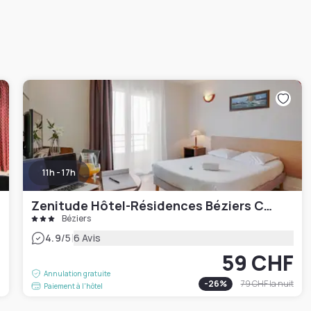
11h - 17h
Zenitude Hôtel-Résidences Béziers Centre
Béziers
|
4.9
/5
6 Avis
59 CHF
F
Annulation gratuite
-
26
%
79 CHF
la nuit
Paiement à l'hôtel