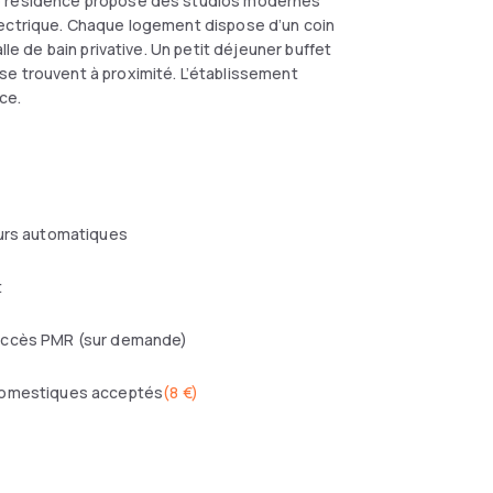
te résidence propose des studios modernes
lectrique. Chaque logement dispose d’un coin
lle de bain privative. Un petit déjeuner buffet
se trouvent à proximité. L’établissement
ce.
eurs automatiques
t
ccès PMR (sur demande)
omestiques acceptés
(
8 €
)