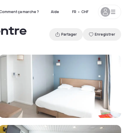
Comment ça marche ?
Aide
FR
•
CHF
entre
Partager
Enregistrer