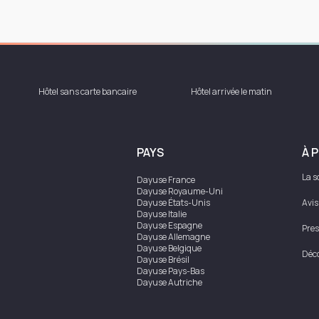
Hôtel sans carte bancaire
Hôtel arrivée le matin
PAYS
À 
La s
Dayuse
France
Dayuse
Royaume-Uni
Dayuse
États-Unis
Avis
Dayuse
Italie
Dayuse
Espagne
Pres
Dayuse
Allemagne
Dayuse
Belgique
Déco
Dayuse
Brésil
Dayuse
Pays-Bas
Dayuse
Autriche
Dayuse
Australie
Dayuse
Irlande
Dayuse
Hong Kong