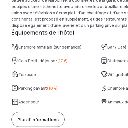
Située au cœur de Narbonne, à 600 mètres de la gare, cet
équipés d’une kitchenette avec micro-ondes et bouilloire é
salon avec télévision à écran plat, d’un chauffage et d’une sa
continental est proposé en supplément, et des restaurants 
dispose également d’une laverie et d’un parking privé sur pla
Équipements de l'hôtel
Chambre familiale (sur demande)
Bar / Café
Coin Petit-déjeuner
(
17 €
)
Distribut
Terrasse
Wifi gratui
Parking payant
(
10 €
)
Chambre a
Ascenseur
Animaux d
Plus d'informations