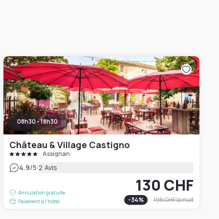
08h30 - 18h30
Château & Village Castigno
Assignan
|
4.9
/5
2 Avis
130 CHF
Annulation gratuite
-
34
%
196 CHF
la nuit
Paiement à l'hôtel