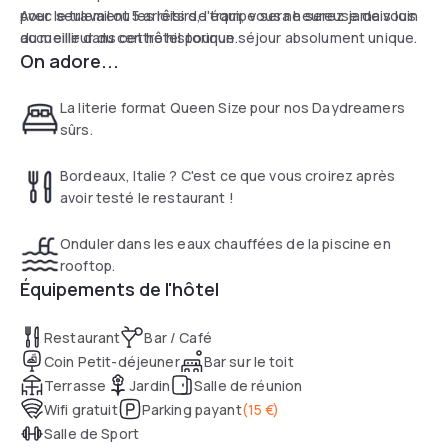
Avec seulement 5 arrêts de tram, vous ne serez jamais loin
pour le travail ou les loisirs, l'équipe sera heureuse de vous
du meilleur du centre historique.
accueillir dans cet hôtel pour un séjour absolument unique.
On adore...
Après avoir exploré Bordeaux, détendez-vous dans l’une
des 149 chambres élégantes dotées d’immenses fenêtres.
La literie format Queen Size pour nos Daydreamers
Laissez-vous aller à quelques longueurs dans la superbe
sûrs.
piscine intérieure avec vue sur la ville, située sur l’un des
plus hauts rooftops de Bordeaux.
Bordeaux, Italie ? C'est ce que vous croirez après
Admirez le coucher de soleil tout en savourant un cocktail
avoir testé le restaurant !
unique et dégustez d’authentiques spécialités italiennes
au bar-restaurant Gina.
Onduler dans les eaux chauffées de la piscine en
rooftop.
Équipements de l'hôtel
Restaurant
Bar / Café
Coin Petit-déjeuner
Bar sur le toit
Terrasse
Jardin
Salle de réunion
Wifi gratuit
Parking payant
(
15 €
)
Salle de Sport