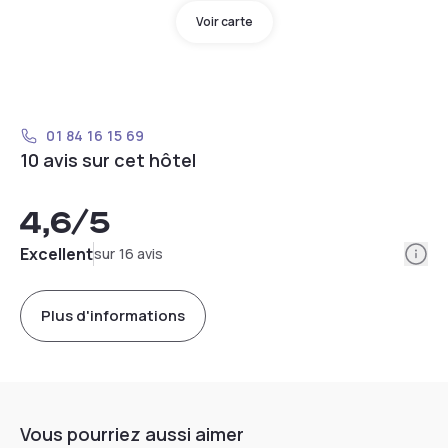
Voir carte
01 84 16 15 69
10 avis sur cet hôtel
4,6
/5
Info
Excellent
sur 16 avis
Plus d'informations
Vous pourriez aussi aimer