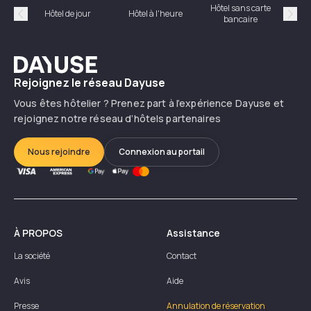
Hôtel sans carte
Hôt
Hôtel de jour
Hôtel à l'heure
bancaire
Précédent
Suiv
Dayuse
Rejoignez le réseau Dayuse
Vous êtes hôtelier ? Prenez part à l’expérience Dayuse et
rejoignez notre réseau d’hôtels partenaires
Nous rejoindre
Connexion au portail
À PROPOS
Assistance
La société
Contact
Avis
Aide
Presse
Annulation de réservation