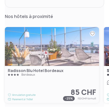
Nos hôtels à proximité
10h - 16h
Radisson Blu Hotel Bordeaux
S
Bordeaux
85 CHF
Annulation gratuite
-
25
%
112 CHF
la nuit
Paiement à l'hôtel