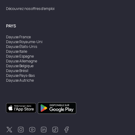
Découvrez nos offres d'emploi
PAYS
Dayuse
France
Dayuse
Royaume-Uni
Dayuse
États-Unis
Dayuse
Italie
Dayuse
Espagne
Dayuse
Allemagne
Dayuse
Belgique
Dayuse
Brésil
Dayuse
Pays-Bas
Dayuse
Autriche
Dayuse
Australie
Dayuse
Irlande
Dayuse
Hong Kong
Dayuse
Canada
Dayuse
Singapour
Dayuse
Suède
Dayuse
Thaïlande
Dayuse
Portugal
Dayuse
Corée
Dayuse
Nouvelle-Zélande
Dayuse
Turquie