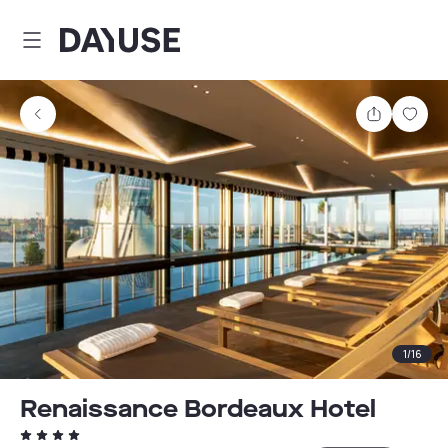
Dayuse
Partager
Enre
1
/
16
Renaissance Bordeaux Hotel