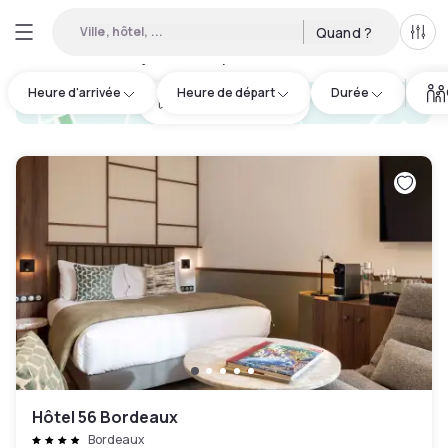
Ville, hôtel, ...
Quand ?
Tous
Hôtels en journée disponibles à Gironde
:
33
Heure d'arrivée
Heure de départ
Durée
hotel.cta.view_map
Hôtel 56 Bordeaux
Bordeaux