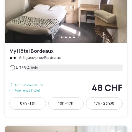
My Hôtel Bordeaux
Artigues-près-Bordeaux
|
4.7
/5
4 Avis
48 CHF
Annulation gratuite
Paiement à l'hôtel
07h - 13h
10h - 17h
17h - 23h30