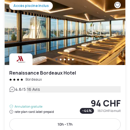
Accès piscine inclus
Renaissance Bordeaux Hotel
Bordeaux
|
4.6
/5
16 Avis
94 CHF
Annulation gratuite
-
44
%
167 CHF
la nuit
rate-plan-card.label-prepaid
10h - 17h