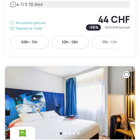
|
4.7
/5
10 Avis
44 CHF
Annulation gratuite
-
58
%
103 CHF
la nuit
Paiement à l'hôtel
09h - 11h
10h - 16h
11h - 13h