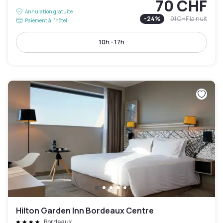
70 CHF
Annulation gratuite
-
24
%
91 CHF
la nuit
Paiement à l'hôtel
10h - 17h
Hilton Garden Inn Bordeaux Centre
Bordeaux