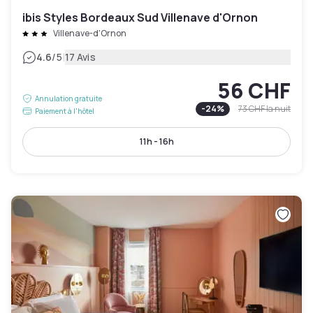
ibis Styles Bordeaux Sud Villenave d'Ornon
Villenave-d'Ornon
|
4.6
/5
17 Avis
56 CHF
Annulation gratuite
-
24
%
73 CHF
la nuit
Paiement à l'hôtel
11h - 16h