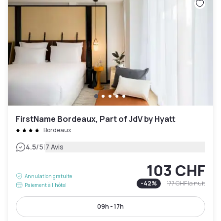
FirstName Bordeaux, Part of JdV by Hyatt
Bordeaux
|
4.5
/5
7 Avis
103 CHF
Annulation gratuite
-
42
%
177 CHF
la nuit
Paiement à l'hôtel
09h - 17h