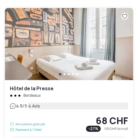
Hôtel de la Presse
Bordeaux
|
4.5
/5
4 Avis
68 CHF
Annulation gratuite
-
27
%
93 CHF
la nuit
Paiement à l'hôtel