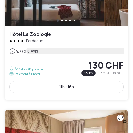
Hôtel La Zoologie
Bordeaux
|
4.7
/5
8 Avis
130 CHF
Annulation gratuite
-
30
%
186 CHF
la nuit
Paiement à l'hôtel
11h - 16h