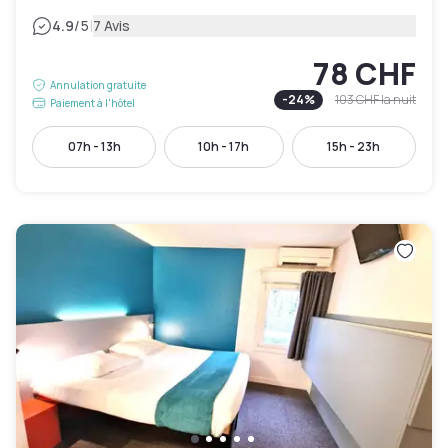
|
4.9
/5
7 Avis
78 CHF
Annulation gratuite
-
24
%
103 CHF
la nuit
Paiement à l'hôtel
07h - 13h
10h - 17h
15h - 23h