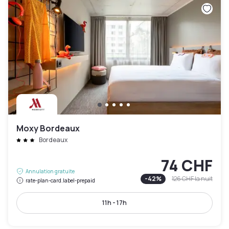
Moxy Bordeaux
Bordeaux
74 CHF
Annulation gratuite
-
42
%
126 CHF
la nuit
rate-plan-card.label-prepaid
11h - 17h