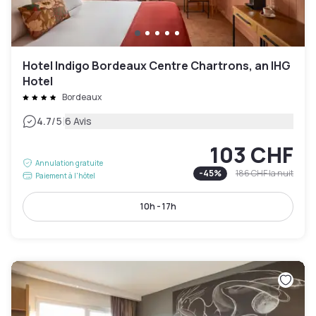
Hotel Indigo Bordeaux Centre Chartrons, an IHG
Hotel
Bordeaux
|
4.7
/5
6 Avis
103 CHF
Annulation gratuite
-
45
%
186 CHF
la nuit
Paiement à l'hôtel
10h - 17h