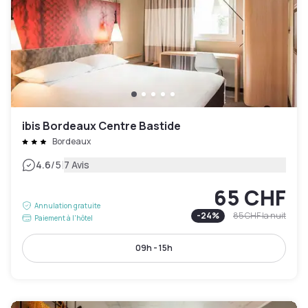
ibis Bordeaux Centre Bastide
Bordeaux
|
4.6
/5
7 Avis
65 CHF
Annulation gratuite
-
24
%
85 CHF
la nuit
Paiement à l'hôtel
09h - 15h