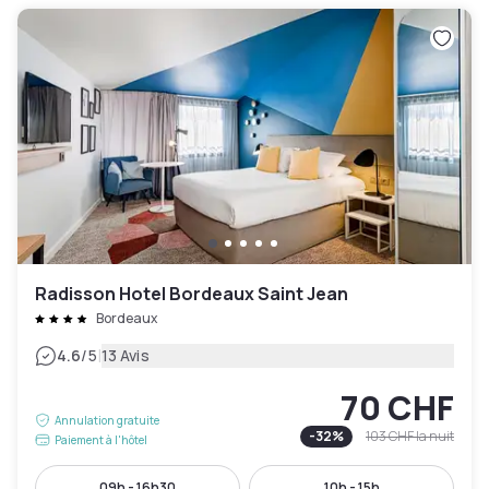
Radisson Hotel Bordeaux Saint Jean
Bordeaux
|
4.6
/5
13 Avis
70 CHF
Annulation gratuite
-
32
%
103 CHF
la nuit
Paiement à l'hôtel
09h - 16h30
10h - 15h