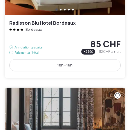
Radisson Blu Hotel Bordeaux
Bordeaux
85 CHF
Annulation gratuite
-
25
%
112 CHF
la nuit
Paiement à l'hôtel
10h - 16h