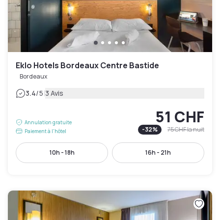
Eklo Hotels Bordeaux Centre Bastide
Bordeaux
|
3.4
/5
3 Avis
51 CHF
Annulation gratuite
-
32
%
75 CHF
la nuit
Paiement à l'hôtel
10h - 18h
16h - 21h