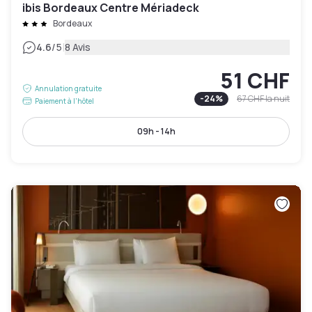
ibis Bordeaux Centre Mériadeck
Bordeaux
|
4.6
/5
8 Avis
51 CHF
Annulation gratuite
-
24
%
67 CHF
la nuit
Paiement à l'hôtel
09h - 14h