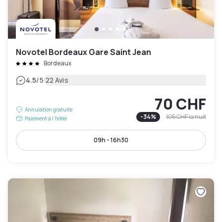
Novotel Bordeaux Gare Saint Jean
Bordeaux
|
4.5
/5
22 Avis
70 CHF
Annulation gratuite
-
34
%
105 CHF
la nuit
Paiement à l'hôtel
09h - 16h30