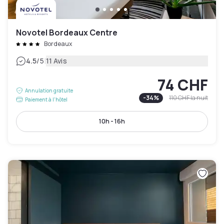
Novotel Bordeaux Centre
Bordeaux
|
4.5
/5
11 Avis
74 CHF
Annulation gratuite
-
34
%
110 CHF
la nuit
Paiement à l'hôtel
10h - 16h