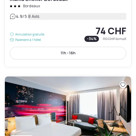
Bordeaux
|
4.9
/5
8 Avis
74 CHF
Annulation gratuite
-
34
%
110 CHF
la nuit
Paiement à l'hôtel
11h - 16h