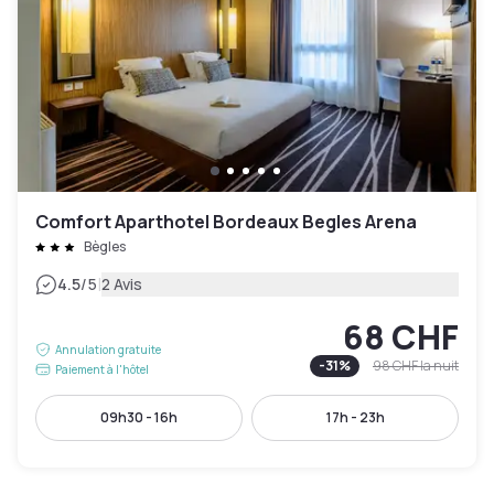
Comfort Aparthotel Bordeaux Begles Arena
Bègles
|
4.5
/5
2 Avis
68 CHF
Annulation gratuite
-
31
%
98 CHF
la nuit
Paiement à l'hôtel
09h30 - 16h
17h - 23h