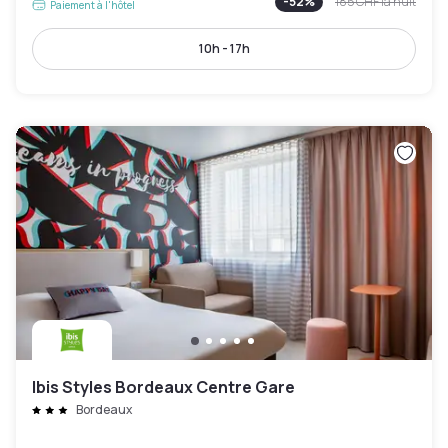
-
52
%
185 CHF
la nuit
Paiement à l'hôtel
10h - 17h
Ibis Styles Bordeaux Centre Gare
Bordeaux