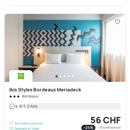
ibis Styles Bordeaux Meriadeck
Bordeaux
|
4.9
/5
2 Avis
56 CHF
Annulation gratuite
-
24
%
73 CHF
la nuit
Paiement à l'hôtel