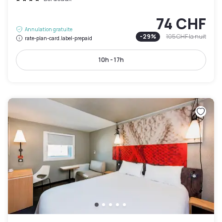
74 CHF
Annulation gratuite
-
29
%
105 CHF
la nuit
rate-plan-card.label-prepaid
10h - 17h