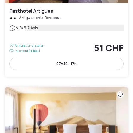
Fasthotel Artigues
Artigues-près-Bordeaux
|
4.8
/5
7 Avis
51 CHF
Annulation gratuite
Paiement à l'hôtel
07h30 - 17h