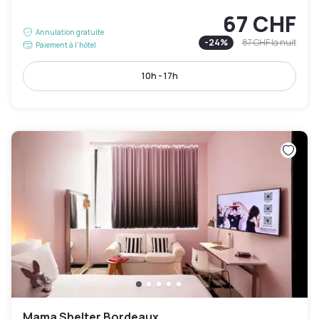
67 CHF
Annulation gratuite
-
24
%
87 CHF
la nuit
Paiement à l'hôtel
10h - 17h
Mama Shelter Bordeaux