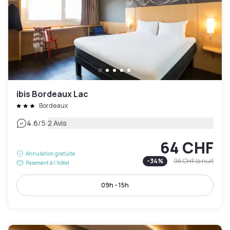
ibis Bordeaux Lac
Bordeaux
|
4.6
/5
2 Avis
64 CHF
Annulation gratuite
-
34
%
96 CHF
la nuit
Paiement à l'hôtel
09h - 15h