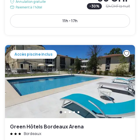
Annulation gratuite
-
30
%
124 CHF
la nuit
Paiement à l'hôtel
11h - 17h
Accès piscine inclus
Green Hôtels Bordeaux Arena
Bordeaux