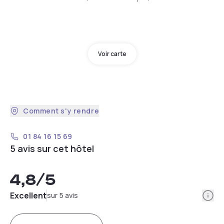
Voir carte
Comment s'y rendre
01 84 16 15 69
5 avis sur cet hôtel
4,8
/5
Info
Excellent
sur 5 avis