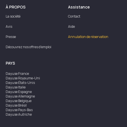
À PROPOS
Assistance
La société
Contact
Avis
Aide
Presse
Annulation de réservation
Découvrez nos offres d'emploi
PAYS
Dayuse
France
Dayuse
Royaume-Uni
Dayuse
États-Unis
Dayuse
Italie
Dayuse
Espagne
Dayuse
Allemagne
Dayuse
Belgique
Dayuse
Brésil
Dayuse
Pays-Bas
Dayuse
Autriche
Dayuse
Australie
Dayuse
Irlande