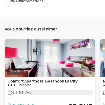
Plus d'informations
Vous pourriez aussi aimer
10h - 17h
Comfort Aparthotel Besancon La City
M
Besançon
|
4.4
/5
11 Avis
Annulation gratuite