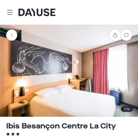
Dayuse
Partager
Enre
1
/
14
Ibis Besançon Centre La City