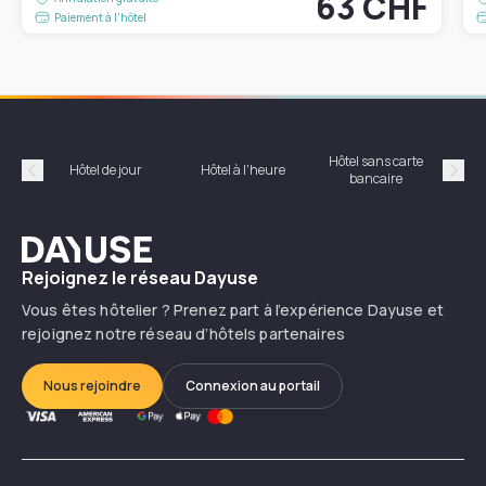
63 CHF
Paiement à l'hôtel
Hôtel sans carte
Hôt
Hôtel de jour
Hôtel à l'heure
bancaire
Précédent
Suiv
Dayuse
Rejoignez le réseau Dayuse
Vous êtes hôtelier ? Prenez part à l’expérience Dayuse et
rejoignez notre réseau d’hôtels partenaires
Nous rejoindre
Connexion au portail