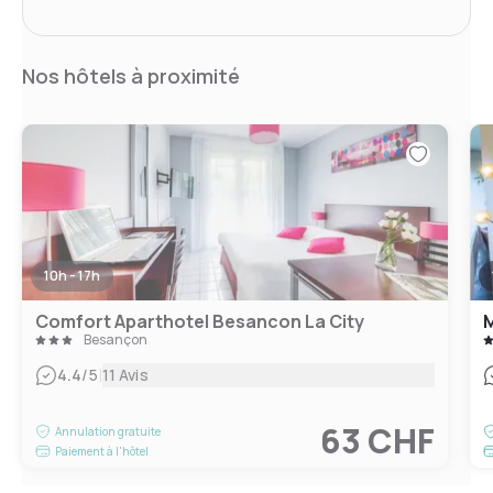
Nos hôtels à proximité
10h - 17h
Comfort Aparthotel Besancon La City
M
Besançon
|
4.4
/5
11 Avis
63 CHF
Annulation gratuite
Paiement à l'hôtel