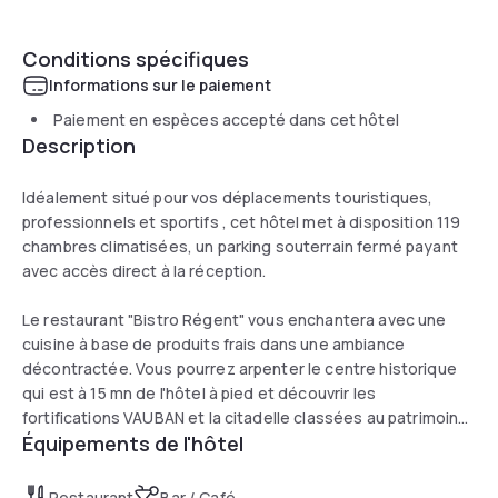
Conditions spécifiques
Informations sur le paiement
Paiement en espèces accepté dans cet hôtel
Description
Idéalement situé pour vos déplacements touristiques,
professionnels et sportifs , cet hôtel met à disposition 119
chambres climatisées, un parking souterrain fermé payant
avec accès direct à la réception.
Le restaurant "Bistro Régent" vous enchantera avec une
cuisine à base de produits frais dans une ambiance
décontractée. Vous pourrez arpenter le centre historique
qui est à 15 mn de l'hôtel à pied et découvrir les
fortifications VAUBAN et la citadelle classées au patrimoine
Équipements de l'hôtel
mondial de L'Unesco.
Restaurant
Bar / Café