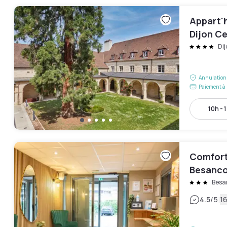
Appart'h
Dijon Ce
Dij
Annulation 
Paiement à 
10h - 
Comfort
Besanco
Besa
|
4.5
/5
16