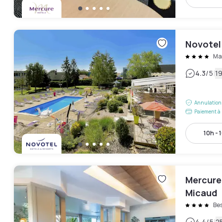
Novotel
Ma
|
4.3
/5
19
Annulation 
Paiement à 
10h - 
Mercure
Micaud
Be
4.4
/5
25