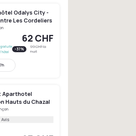
ôtel Odalys City -
ntre Les Cordeliers
on
62 CHF
99 CHF
la
gratuite
-
37
%
nuit
l'hôtel
17h
 Aparthotel
n Hauts du Chazal
nçon
 Avis