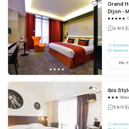
Grand H
Dijon - 
D
|
4.9
/5
2 
Annulation 
Paiement à 
11h - 
ibis Sty
Beau
|
3.6
/5
2 
Annulation 