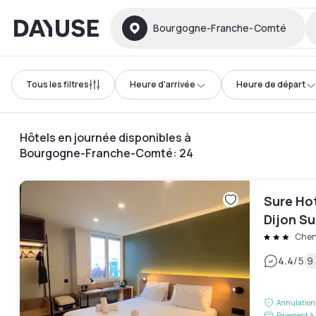
Dayuse
Bourgogne-Franche-Comté
Tous les filtres
Heure d'arrivée
Heure de départ
Hôtels en journée disponibles à
Bourgogne-Franche-Comté
:
24
Sure Ho
Dijon S
Chen
|
4.4
/5
9 
Annulation 
Paiement à 