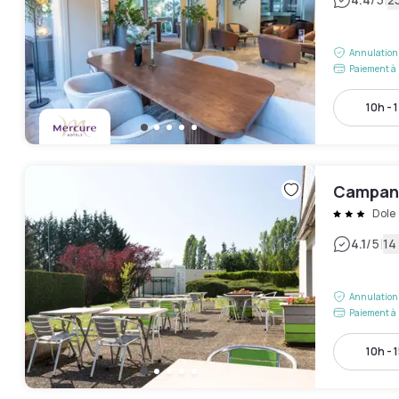
|
Annulation 
Paiement à 
10h - 
Campani
Dole
|
4.1
/5
14
Annulation 
Paiement à 
10h - 