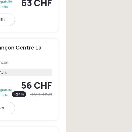
63 CHF
gratuite
l'hôtel
18h
sançon Centre La
nçon
Avis
56 CHF
gratuite
-
24
%
73 CHF
la nuit
l'hôtel
17h