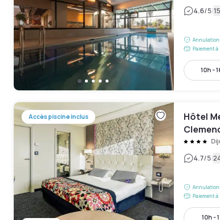
|
4.6
/5
15
Annulation 
Paiement à 
10h - 
Hôtel M
Accès piscine inclus
Clemen
Dij
|
4.7
/5
24
Annulation 
Paiement à 
10h - 