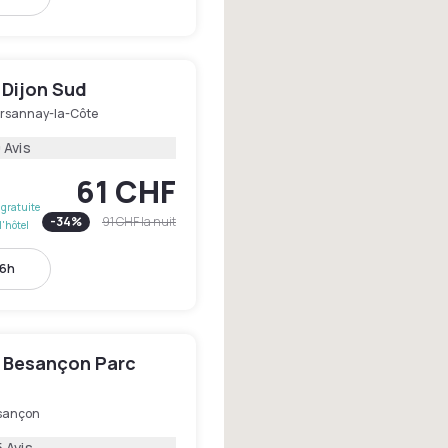
 Dijon Sud
rsannay-la-Côte
 Avis
61 CHF
gratuite
-
34
%
91 CHF
la nuit
l'hôtel
16h
 Besançon Parc
sançon
 Avis