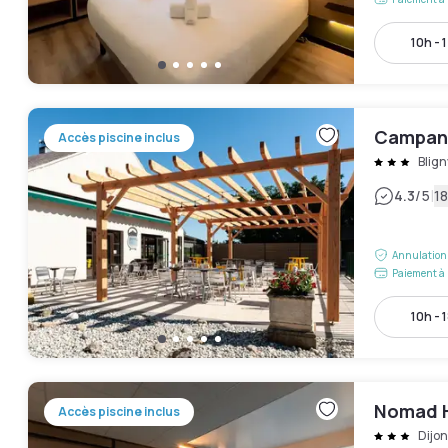
10h - 
Campani
Accès piscine inclus
Blig
|
4.3
/5
18
Annulation 
Paiement à 
10h - 
Nomad H
Accès piscine inclus
Dijon