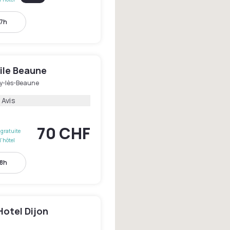
17h
le Beaune
ny-lès-Beaune
 Avis
70 CHF
gratuite
l'hôtel
18h
otel Dijon