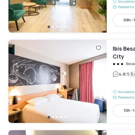
Annulation 
Paiement à 
09h - 
Ibis Be
City
Besa
|
4.8
/5
5 
Annulation 
Paiement à 
10h - 