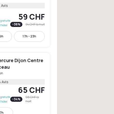
 Avis
59 CHF
gratuite
-
38
%
94 CHF
la nuit
l'hôtel
16h
17h - 23h
ercure Dijon Centre
ceau
on
 Avis
65 CHF
98 CHF
la
gratuite
-
34
%
nuit
l'hôtel
17h