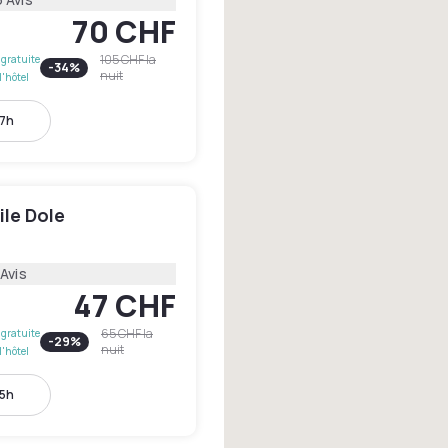
70 CHF
105 CHF
la
gratuite
-
34
%
nuit
l'hôtel
17h
le Dole
 Avis
47 CHF
65 CHF
la
gratuite
-
29
%
nuit
l'hôtel
15h