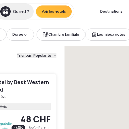
Quand ?
Voir les hôtels
Destinations
Durée
Chambre familiale
Les mieux notés
Trier par
:
Popularité
tel by Best Western
ud
ôve
Avis
48 CHF
gratuite
-
43
%
84 CHF
la nuit
l'hôtel