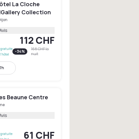
ôtel La Cloche
MGallery Collection
ijon
Avis
112 CHF
168 CHF
la
gratuite
-
34
%
nuit
l'hôtel
17h
les Beaune Centre
ne
Avis
61 CHF
gratuite