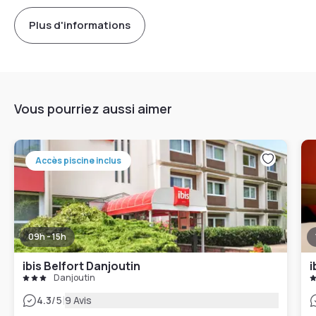
Plus d'informations
Vous pourriez aussi aimer
Accès piscine inclus
09h - 15h
ibis Belfort Danjoutin
i
Danjoutin
|
4.3
/5
9 Avis