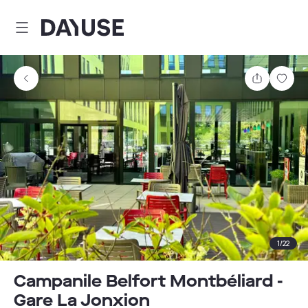
Dayuse
Partager
Enre
1
/
22
Campanile Belfort Montbéliard -
Gare La Jonxion