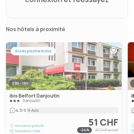
Nos hôtels à proximité
Accès piscine inclus
09h - 15h
ibis Belfort Danjoutin
i
Danjoutin
|
4.3
/5
9 Avis
51 CHF
Annulation gratuite
-
24
%
67 CHF
la nuit
Paiement à l'hôtel