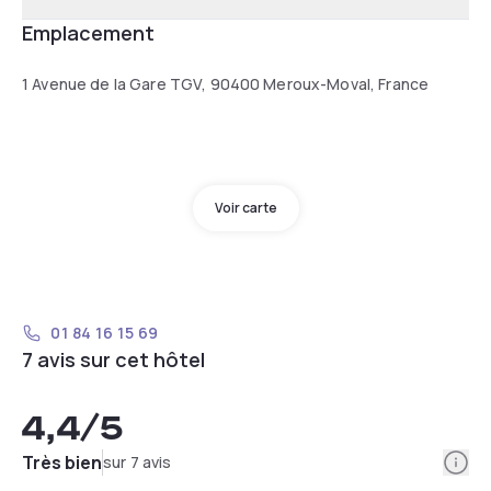
Emplacement
1 Avenue de la Gare TGV, 90400 Meroux-Moval, France
Voir carte
01 84 16 15 69
7 avis sur cet hôtel
4,4
/5
Info
Très bien
sur 7 avis