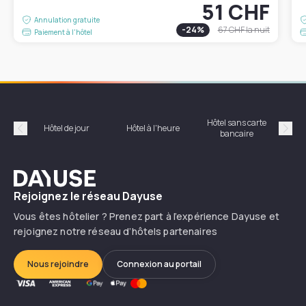
51 CHF
Annulation gratuite
-
24
%
67 CHF
la nuit
Paiement à l'hôtel
Hôtel sans carte
Hôt
Hôtel de jour
Hôtel à l'heure
bancaire
Précédent
Suiv
Dayuse
Rejoignez le réseau Dayuse
Vous êtes hôtelier ? Prenez part à l’expérience Dayuse et
rejoignez notre réseau d’hôtels partenaires
Nous rejoindre
Connexion au portail