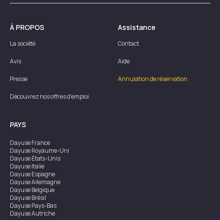
À PROPOS
Assistance
La société
Contact
Avis
Aide
Presse
Annulation de réservation
Découvrez nos offres d'emploi
PAYS
Dayuse
France
Dayuse
Royaume-Uni
Dayuse
États-Unis
Dayuse
Italie
Dayuse
Espagne
Dayuse
Allemagne
Dayuse
Belgique
Dayuse
Brésil
Dayuse
Pays-Bas
Dayuse
Autriche