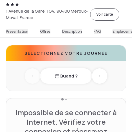
1 Avenue de la Gare TGV, 90400 Meroux-
Voir carte
Moval, France
Présentation
Offres
Description
FAQ
Emplacem
SÉLECTIONNEZ VOTRE JOURNÉE
Quand ?
Previous day
Next day
Impossible de se connecter à
Internet. Vérifiez votre
connexion et réessayez