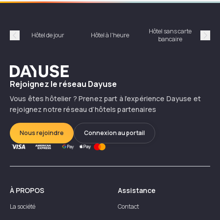
Hôtel sans carte
Hôt
Hôtel de jour
Hôtel à l'heure
bancaire
Précédent
Suiv
Dayuse
Rejoignez le réseau Dayuse
Vous êtes hôtelier ? Prenez part à l’expérience Dayuse et
rejoignez notre réseau d’hôtels partenaires
Nous rejoindre
Connexion au portail
À PROPOS
Assistance
La société
Contact