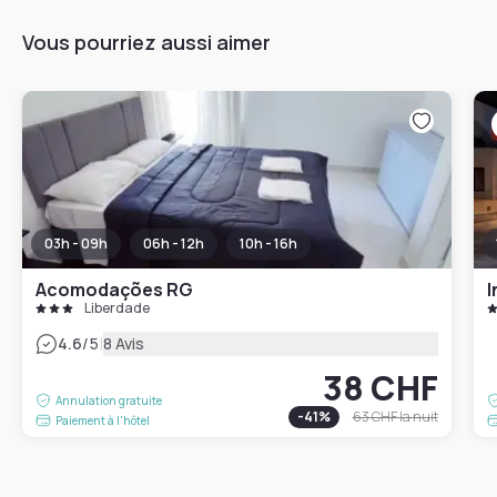
Vous pourriez aussi aimer
03h - 09h
06h - 12h
10h - 16h
Acomodações RG
I
Liberdade
|
4.6
/5
8 Avis
38 CHF
Annulation gratuite
-
41
%
63 CHF
la nuit
Paiement à l'hôtel