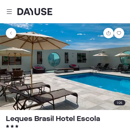
Dayuse
Partager
Enre
1
/
26
Leques Brasil Hotel Escola