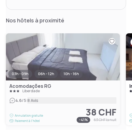
Nos hôtels à proximité
03h - 09h
06h - 12h
10h - 16h
Acomodações RG
I
Liberdade
|
4.6
/5
8 Avis
38 CHF
Annulation gratuite
-
41
%
63 CHF
la nuit
Paiement à l'hôtel