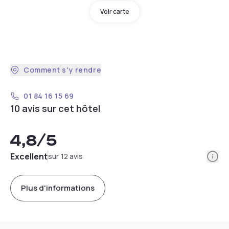
Voir carte
Comment s'y rendre
01 84 16 15 69
10 avis sur cet hôtel
4,8
/5
Info
Excellent
sur 12 avis
Plus d'informations