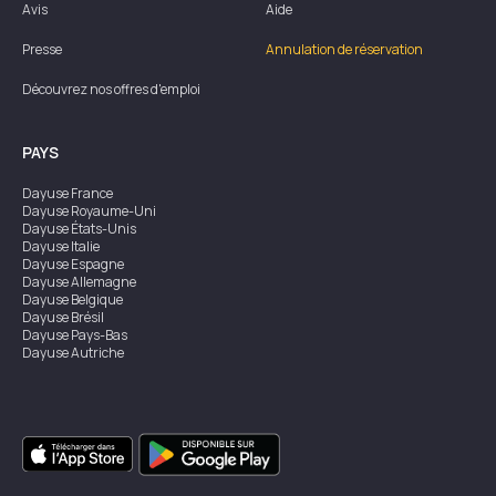
Avis
Aide
Presse
Annulation de réservation
Découvrez nos offres d'emploi
PAYS
Dayuse
France
Dayuse
Royaume-Uni
Dayuse
États-Unis
Dayuse
Italie
Dayuse
Espagne
Dayuse
Allemagne
Dayuse
Belgique
Dayuse
Brésil
Dayuse
Pays-Bas
Dayuse
Autriche
Dayuse
Australie
Dayuse
Irlande
Dayuse
Hong Kong
Dayuse
Canada
Dayuse
Singapour
Dayuse
Suède
Dayuse
Thaïlande
Dayuse
Portugal