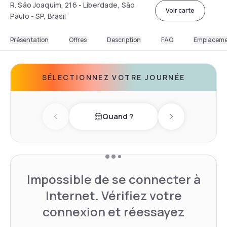
R. São Joaquim, 216 - Liberdade, São
Voir carte
Paulo - SP, Brasil
Présentation
Offres
Description
FAQ
Emplacem
SÉLECTIONNEZ VOTRE JOURNÉE
Quand ?
Previous day
Next day
Impossible de se connecter à
Internet. Vérifiez votre
connexion et réessayez