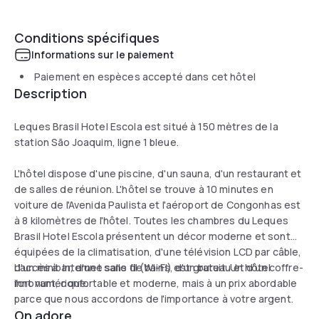
Conditions spécifiques
Informations sur le paiement
Paiement en espèces accepté dans cet hôtel
Description
Leques Brasil Hotel Escola est situé à 150 mètres de la
station São Joaquim, ligne 1 bleue.
L'hôtel dispose d'une piscine, d'un sauna, d'un restaurant et
de salles de réunion. L'hôtel se trouve à 10 minutes en
voiture de l'Avenida Paulista et l'aéroport de Congonhas est
à 8 kilomètres de l'hôtel. Toutes les chambres du Leques
Brasil Hotel Escola présentent un décor moderne et sont
équipées de la climatisation, d'une télévision LCD par câble,
d'un minibar, d'une salle de bains, d'un bureau et d'un coffre-
L'accès à Internet sans fil (WI-FI) est gratuit. Un hôtel
fort numérique.
innovant, confortable et moderne, mais à un prix abordable
parce que nous accordons de l'importance à votre argent.
On adore...