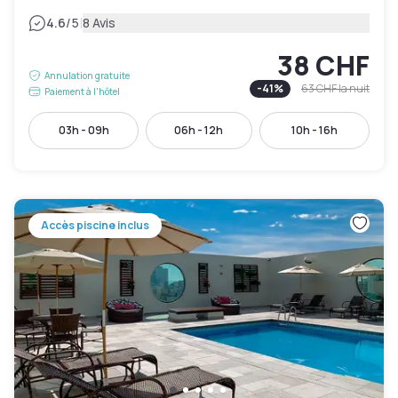
|
4.6
/5
8 Avis
38 CHF
Annulation gratuite
-
41
%
63 CHF
la nuit
Paiement à l'hôtel
03h - 09h
06h - 12h
10h - 16h
Accès piscine inclus