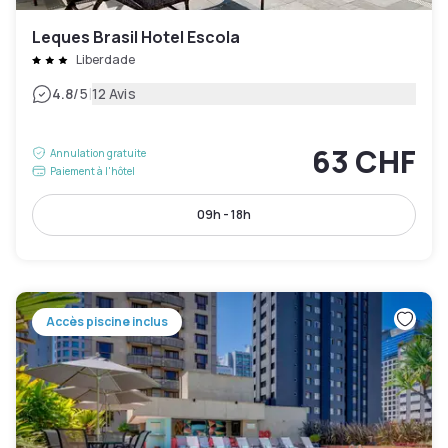
Leques Brasil Hotel Escola
Liberdade
|
4.8
/5
12 Avis
63 CHF
Annulation gratuite
Paiement à l'hôtel
09h - 18h
Accès piscine inclus