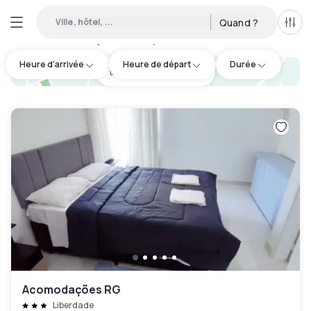
Ville, hôtel, ...
Quand ?
Tous
Hôtels en journée disponibles à Liberdade
:
3
Heure d'arrivée
Heure de départ
Durée
hotel.cta.view_map
Acomodações RG
Liberdade