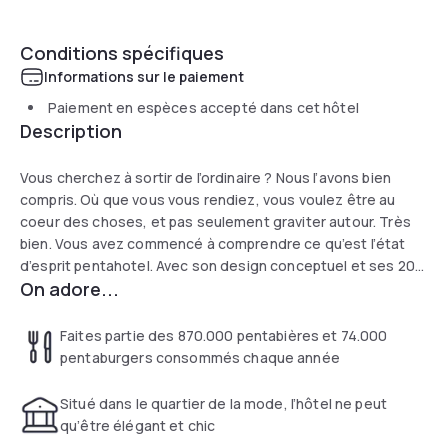
Conditions spécifiques
Informations sur le paiement
Paiement en espèces accepté dans cet hôtel
Description
Vous cherchez à sortir de l’ordinaire ? Nous l’avons bien
compris. Où que vous vous rendiez, vous voulez être au
coeur des choses, et pas seulement graviter autour. Très
bien. Vous avez commencé à comprendre ce qu’est l’état
d’esprit pentahotel. Avec son design conceptuel et ses 202
On adore...
chambres réparties sur huit étages, le pentahotel Brussels
City Centre se trouve juste à côté de l’Avenue Louise, le
prestigieux quartier de la mode. Seuls quelques pas vous
Faites partie des 870.000 pentabières et 74.000
séparent de la Grand Place et du siège des institutions
pentaburgers consommés chaque année
politiques européennes. Le lieu est superbe pour le
tourisme, mais penta vous offre un petit quelque chose en
Situé dans le quartier de la mode, l’hôtel ne peut
plus ... Être humain et chaleureux, et faire de leur mieux pour
qu’être élégant et chic
vous être utile ... ne sont pas des qualités inscrites dans le