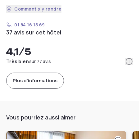
Comment s'y rendre
01 84 16 15 69
37 avis sur cet hôtel
4,1
/5
Info
Très bien
sur 77 avis
Plus d'informations
Vous pourriez aussi aimer