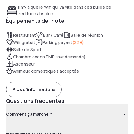
guide, mais ce qu’ils sont vraiment. Venez, soyez leur hôte
Il n’y a que le Wifi qui va vite dans ces bulles de
penta et rendez-vous compte par vous-même !
zénitude absolue
Équipements de l'hôtel
Restaurant
Bar / Café
Salle de réunion
Wifi gratuit
Parking payant
(
22 €
)
Salle de Sport
Chambre accès PMR (sur demande)
Ascenseur
Animaux domestiques acceptés
Plus d'informations
Questions fréquentes
Comment ça marche ?