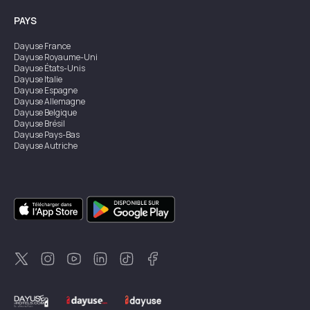
PAYS
Dayuse
France
Dayuse
Royaume-Uni
Dayuse
États-Unis
Dayuse
Italie
Dayuse
Espagne
Dayuse
Allemagne
Dayuse
Belgique
Dayuse
Brésil
Dayuse
Pays-Bas
Dayuse
Autriche
Dayuse
Australie
Dayuse
Irlande
Dayuse
Hong Kong
Dayuse
Canada
Dayuse
Singapour
Dayuse
Suède
Dayuse
Thaïlande
Dayuse
Portugal
Dayuse
Corée
Dayuse
Nouvelle-Zélande
Dayuse
Turquie