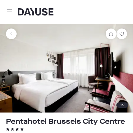
Dayuse
Partager
Enre
1
/
7
Pentahotel Brussels City Centre