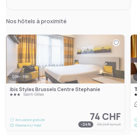
Nos hôtels à proximité
09h - 15h
ibis Styles Brussels Centre Stephanie
T
Saint-Gilles
74 CHF
Annulation gratuite
-
24
%
96 CHF
la nuit
Paiement à l'hôtel