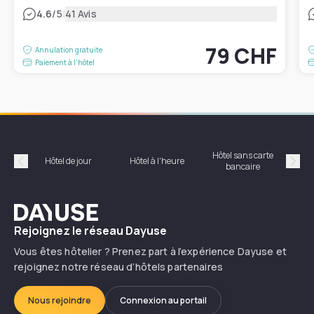
|
4.6
/5
41 Avis
79 CHF
Annulation gratuite
Paiement à l'hôtel
Hôtel sans carte
Hôt
Hôtel de jour
Hôtel à l'heure
bancaire
Précédent
Suiv
Dayuse
Rejoignez le réseau Dayuse
Vous êtes hôtelier ? Prenez part à l’expérience Dayuse et
rejoignez notre réseau d’hôtels partenaires
Nous rejoindre
Connexion au portail