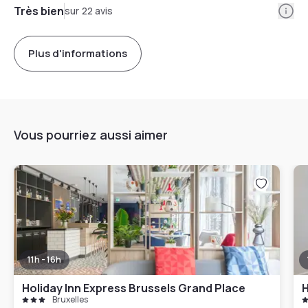
Info
Très bien
sur 22 avis
Plus d'informations
Vous pourriez aussi aimer
11h - 16h
Holiday Inn Express Brussels Grand Place
H
Bruxelles