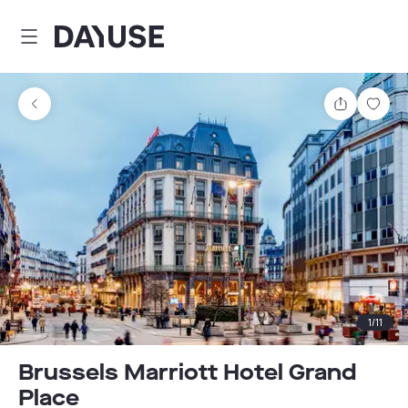
Dayuse
Partager
Enre
1
/
11
Brussels Marriott Hotel Grand
Place