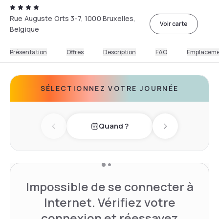
Rue Auguste Orts 3-7, 1000 Bruxelles,
Voir carte
Belgique
Présentation
Offres
Description
FAQ
Emplacem
SÉLECTIONNEZ VOTRE JOURNÉE
Quand ?
Previous day
Next day
Impossible de se connecter à
Internet. Vérifiez votre
connexion et réessayez