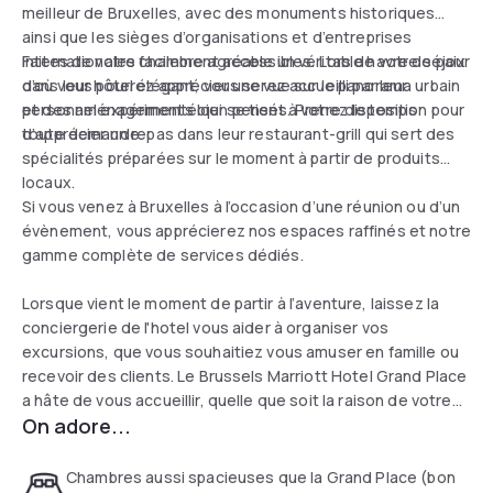
meilleur de Bruxelles, avec des monuments historiques
ainsi que les sièges d’organisations et d’entreprises
internationales facilement accessibles. Lors de votre séjour
Faites de votre chambre agréable un véritable havre de paix
dans leur hôtel élégant, vous serez accueilli par leur
d’où vous pourrez apprécier une vue sur le panorama urbain
personnel expérimenté qui se tient à votre disposition pour
et des aménagements bien pensés. Prenez le temps
toute demande.
d’apprécier un repas dans leur restaurant-grill qui sert des
spécialités préparées sur le moment à partir de produits
locaux.
Si vous venez à Bruxelles à l’occasion d’une réunion ou d’un
évènement, vous apprécierez nos espaces raffinés et notre
gamme complète de services dédiés.
Lorsque vient le moment de partir à l’aventure, laissez la
conciergerie de l'hotel vous aider à organiser vos
excursions, que vous souhaitiez vous amuser en famille ou
recevoir des clients. Le Brussels Marriott Hotel Grand Place
a hâte de vous accueillir, quelle que soit la raison de votre
On adore...
séjour en centre-ville.
Chambres aussi spacieuses que la Grand Place (bon