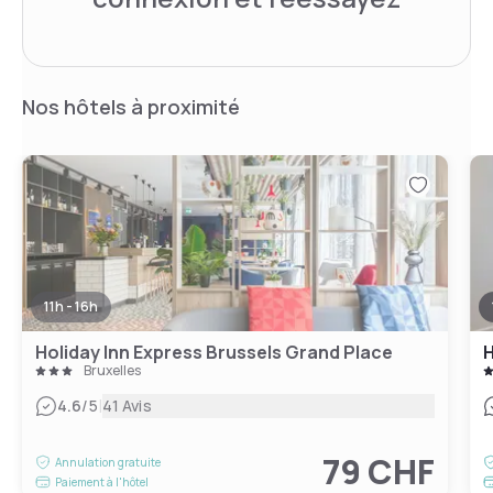
Nos hôtels à proximité
11h - 16h
Holiday Inn Express Brussels Grand Place
H
Bruxelles
|
4.6
/5
41 Avis
79 CHF
Annulation gratuite
Paiement à l'hôtel