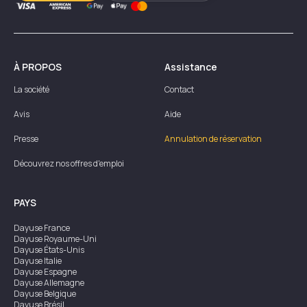
À PROPOS
Assistance
La société
Contact
Avis
Aide
Presse
Annulation de réservation
Découvrez nos offres d'emploi
PAYS
Dayuse
France
Dayuse
Royaume-Uni
Dayuse
États-Unis
Dayuse
Italie
Dayuse
Espagne
Dayuse
Allemagne
Dayuse
Belgique
Dayuse
Brésil