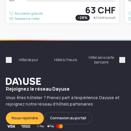
63 CHF
Annulation gratuite
-
28
%
87 CHF
la nuit
Paiement à l'hôtel
Hôtel sans carte
Hôt
Hôtel de jour
Hôtel à l'heure
bancaire
Précédent
Suiv
Dayuse
Rejoignez le réseau Dayuse
Vous êtes hôtelier ? Prenez part à l’expérience Dayuse et
rejoignez notre réseau d’hôtels partenaires
Nous rejoindre
Connexion au portail