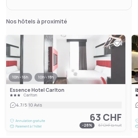
Nos hôtels à proximité
10h - 16h
10h - 18h
Essence Hotel Carlton
i
Carlton
|
4.7
/5
10 Avis
63 CHF
Annulation gratuite
-
28
%
87 CHF
la nuit
Paiement à l'hôtel