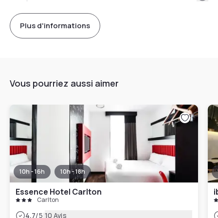
Plus d'informations
Vous pourriez aussi aimer
10h - 16h
10h - 18h
Essence Hotel Carlton
i
Carlton
|
4.7
/5
10 Avis