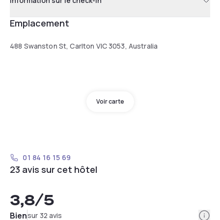
Information sur le check-in
Emplacement
488 Swanston St, Carlton VIC 3053, Australia
Voir carte
01 84 16 15 69
23 avis sur cet hôtel
3,8
/5
Info
Bien
sur 32 avis