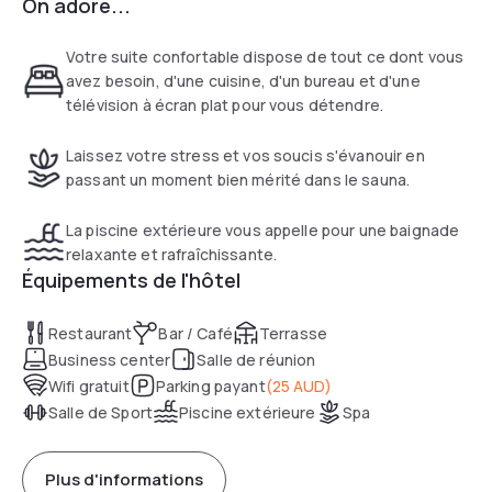
On adore...
offrons des appartements avec services confortables et
abordables, "Une destination de valeur réelle".
Votre suite confortable dispose de tout ce dont vous
avez besoin, d'une cuisine, d'un bureau et d'une
télévision à écran plat pour vous détendre.
Laissez votre stress et vos soucis s'évanouir en
passant un moment bien mérité dans le sauna.
La piscine extérieure vous appelle pour une baignade
relaxante et rafraîchissante.
Équipements de l'hôtel
Restaurant
Bar / Café
Terrasse
Business center
Salle de réunion
Wifi gratuit
Parking payant
(
25 AUD
)
Salle de Sport
Piscine extérieure
Spa
Plus d'informations