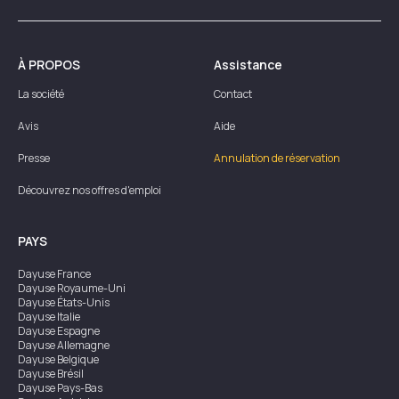
À PROPOS
Assistance
La société
Contact
Avis
Aide
Presse
Annulation de réservation
Découvrez nos offres d'emploi
PAYS
Dayuse
France
Dayuse
Royaume-Uni
Dayuse
États-Unis
Dayuse
Italie
Dayuse
Espagne
Dayuse
Allemagne
Dayuse
Belgique
Dayuse
Brésil
Dayuse
Pays-Bas