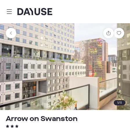
Dayuse
Partager
Enre
1
/
11
Arrow on Swanston