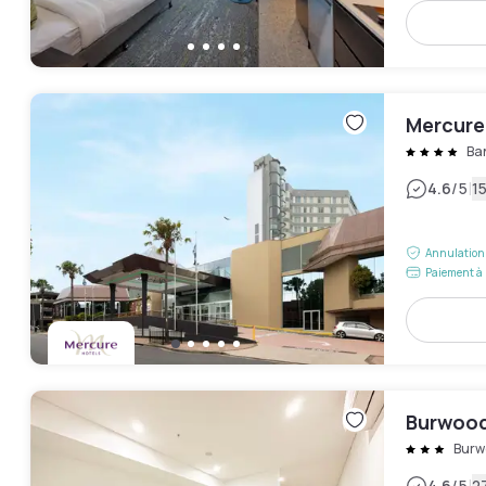
Mercure
Ba
|
4.6
/5
15
Annulation 
Paiement à 
Burwood
Burw
4.6
/5
27