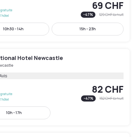
69 CHF
gratuite
-
47
%
129 CHF
la nuit
l'hôtel
10h30 - 14h
15h - 23h
ational Hotel Newcastle
wcastle
Avis
82 CHF
gratuite
-
47
%
152 CHF
la nuit
l'hôtel
10h - 17h