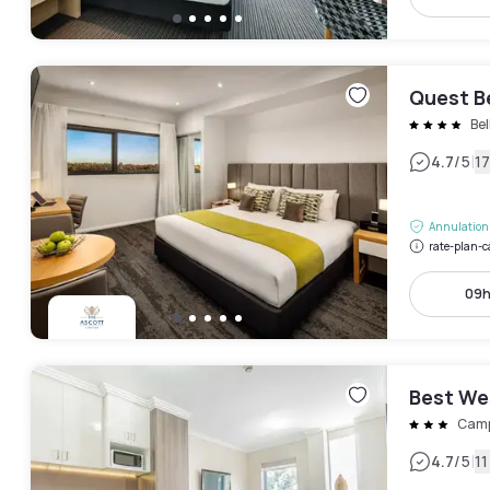
Quest Be
Bel
|
4.7
/5
17
Annulation 
rate-plan-c
09h
Best We
Cam
|
4.7
/5
11