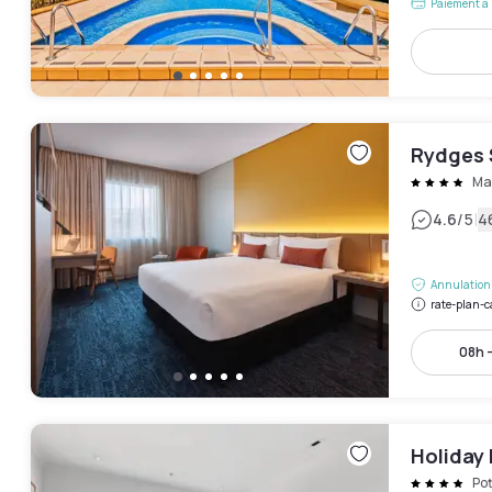
Paiement à 
Rydges 
Ma
|
4.6
/5
4
Annulation 
rate-plan-c
08h -
Holiday 
Pot