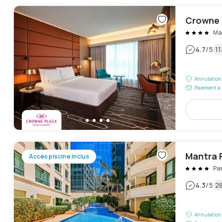
Crowne 
Ma
|
4.7
/5
11
Annulation 
Paiement à 
Mantra 
Accès piscine inclus
Pa
|
4.3
/5
28
Annulation 