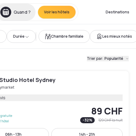
Quand ?
Voir les hôtels
Destinations
Durée
Chambre familiale
Les mieux notés
Trier par
:
Popularité
 Studio Hotel Sydney
ymarket
vis
89 CHF
gratuite
-
32
%
129 CHF
la nuit
l'hôtel
06h - 13h
14h - 21h