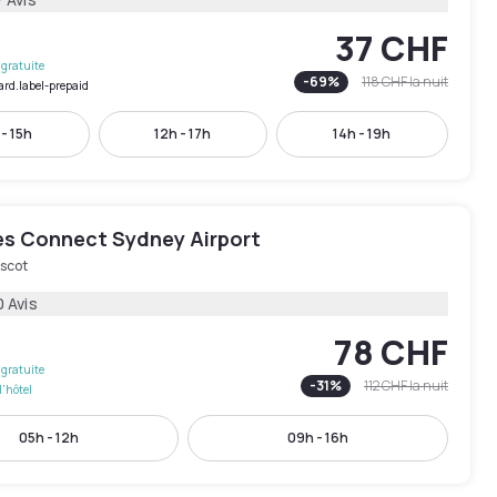
37 CHF
gratuite
-
69
%
118 CHF
la nuit
ard.label-prepaid
 - 15h
12h - 17h
14h - 19h
es Connect Sydney Airport
scot
 Avis
78 CHF
gratuite
-
31
%
112 CHF
la nuit
l'hôtel
05h - 12h
09h - 16h