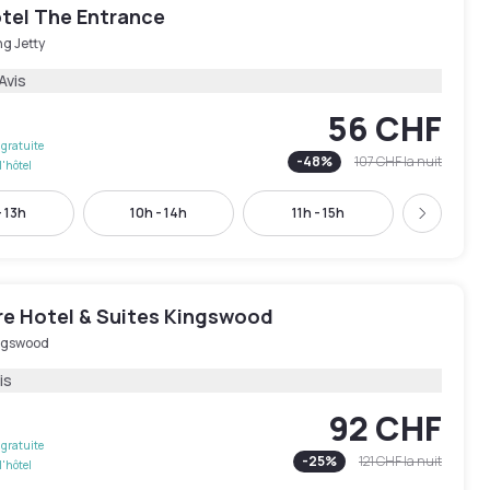
otel The Entrance
g Jetty
Avis
56 CHF
gratuite
-
48
%
107 CHF
la nuit
l'hôtel
 13h
10h - 14h
11h - 15h
12h - 
Suivant
re Hotel & Suites Kingswood
ngswood
is
92 CHF
gratuite
-
25
%
121 CHF
la nuit
l'hôtel