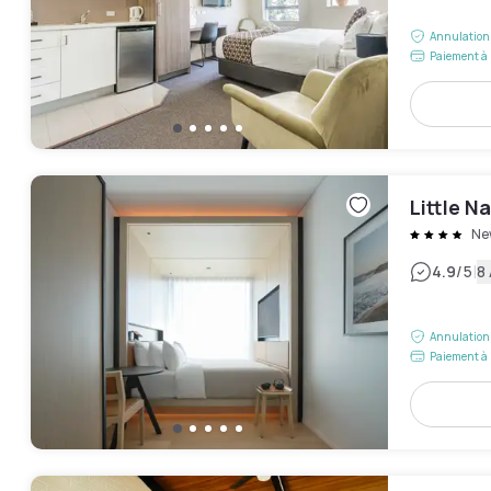
Annulation 
Paiement à 
Little N
Ne
|
4.9
/5
8 
Annulation 
Paiement à 