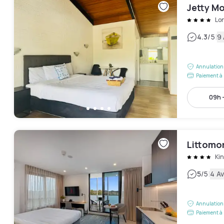
Jetty M
Lon
|
4.3
/5
9 
Annulation 
Paiement à 
09h -
Littomo
Ki
|
5
/5
4 Av
Annulation 
Paiement à 