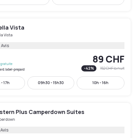
lla Vista
la Vista
 Avis
89 CHF
gratuite
-
42
%
152 CHF
la nuit
ard.label-prepaid
 - 17h
09h30 - 15h30
10h - 16h
stern Plus Camperdown Suites
perdown
 Avis