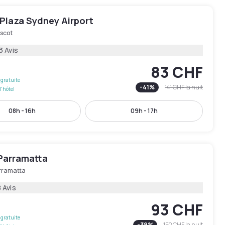
Plaza Sydney Airport
scot
3 Avis
83 CHF
gratuite
-
41
%
141 CHF
la nuit
l'hôtel
08h - 16h
09h - 17h
Parramatta
rramatta
 Avis
93 CHF
gratuite
-
39
%
152 CHF
la nuit