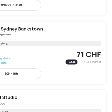
09h30 - 15h30
 Sydney Bankstown
nkstown
 Avis
71 CHF
gratuite
-
34
%
106 CHF
la nuit
l'hôtel
10h - 16h
 Studio
ood
 Avis