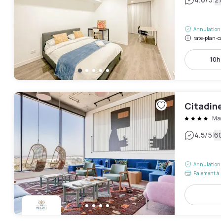
|
Annulation 
rate-plan-c
10h
Citadin
Ma
|
4.5
/5
60
Annulation 
Paiement à 