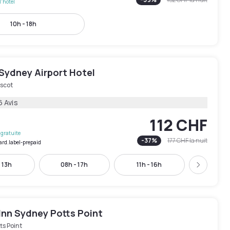
l'hôtel
10h - 18h
Sydney Airport Hotel
scot
6 Avis
112 CHF
gratuite
-
37
%
177 CHF
la nuit
ard.label-prepaid
 13h
08h - 17h
11h - 16h
14h - 
Suivant
Inn Sydney Potts Point
ts Point