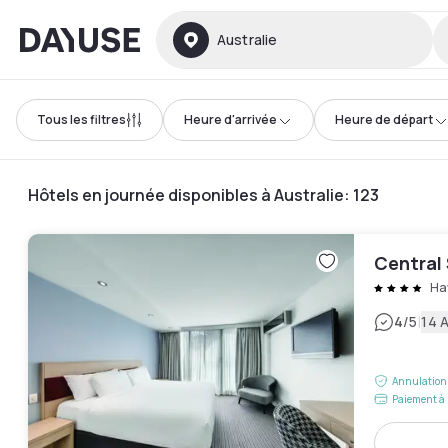
Dayuse
Australie
Tous les filtres
Heure d'arrivée
Heure de départ
Hôtels en journée disponibles à Australie
:
123
Central
Ha
|
4
/5
14 A
Annulation 
Paiement à 