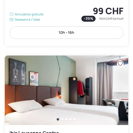
99 CHF
Annulation gratuite
-
39
%
160 CHF
la nuit
Paiement à l'hôtel
10h - 16h