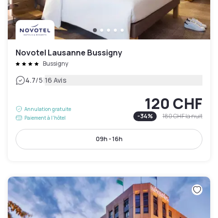
Novotel Lausanne Bussigny
Bussigny
|
4.7
/5
16 Avis
120 CHF
Annulation gratuite
-
34
%
180 CHF
la nuit
Paiement à l'hôtel
09h - 16h