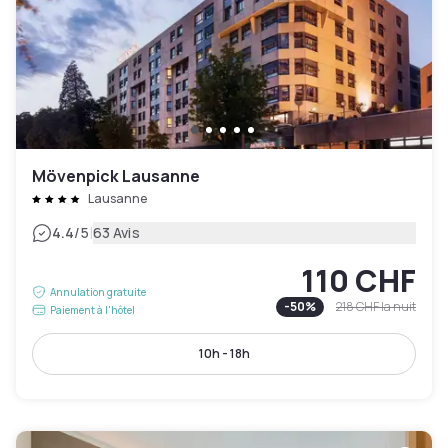
Mövenpick Lausanne
Lausanne
|
4.4
/5
63 Avis
110 CHF
Annulation gratuite
-
50
%
218 CHF
la nuit
Paiement à l'hôtel
10h - 18h