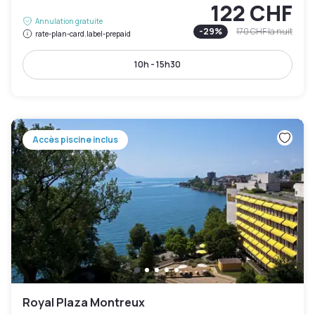
122 CHF
Annulation gratuite
-
29
%
170 CHF
la nuit
rate-plan-card.label-prepaid
10h - 15h30
Accès piscine inclus
Royal Plaza Montreux