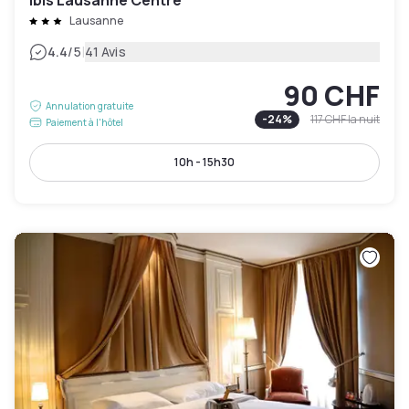
ibis Lausanne Centre
Lausanne
|
4.4
/5
41 Avis
90 CHF
Annulation gratuite
-
24
%
117 CHF
la nuit
Paiement à l'hôtel
10h - 15h30