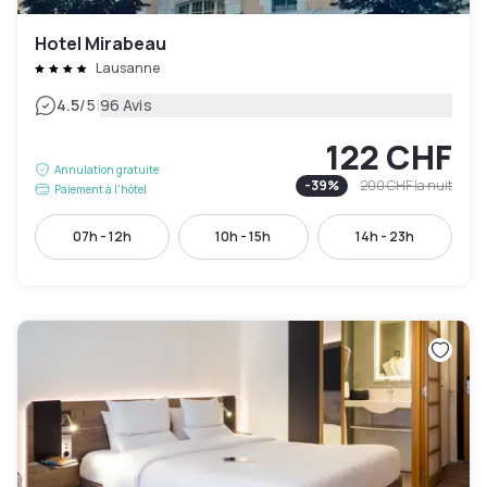
Hotel Mirabeau
Lausanne
|
4.5
/5
96 Avis
122 CHF
Annulation gratuite
-
39
%
200 CHF
la nuit
Paiement à l'hôtel
07h - 12h
10h - 15h
14h - 23h