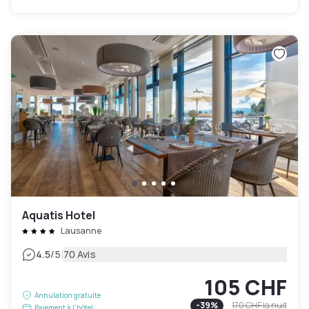
Aquatis Hotel
Lausanne
|
4.5
/5
70 Avis
105 CHF
Annulation gratuite
-
39
%
170 CHF
la nuit
Paiement à l'hôtel