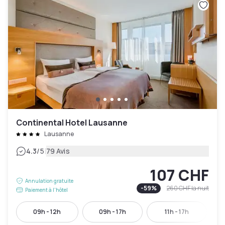
Continental Hotel Lausanne
Lausanne
|
4.3
/5
79 Avis
107 CHF
Annulation gratuite
-
59
%
260 CHF
la nuit
Paiement à l'hôtel
09h - 12h
09h - 17h
11h - 17h