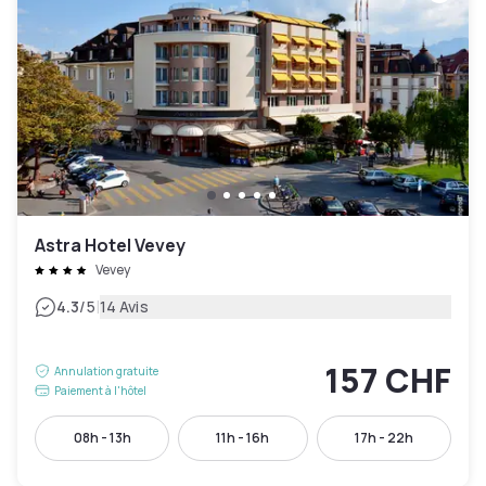
Astra Hotel Vevey
Vevey
|
4.3
/5
14 Avis
157 CHF
Annulation gratuite
Paiement à l'hôtel
08h - 13h
11h - 16h
17h - 22h