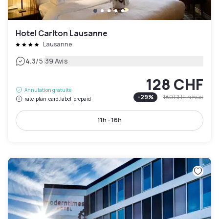
Hotel Carlton Lausanne
Lausanne
|
4.3
/5
39 Avis
128 CHF
Annulation gratuite
-
29
%
180 CHF
la nuit
rate-plan-card.label-prepaid
11h - 16h