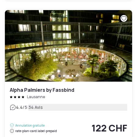
Alpha Palmiers by Fassbind
Lausanne
|
4.4
/5
34 Avis
122 CHF
Annulation gratuite
rate-plan-card.label-prepaid