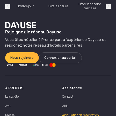
Hôtel sans carte
Hôt
Hôtel de jour
Hôtel à l'heure
bancaire
Précédent
Suiv
Dayuse
Rejoignez le réseau Dayuse
Vous êtes hôtelier ? Prenez part à l’expérience Dayuse et
rejoignez notre réseau d’hôtels partenaires
Nous rejoindre
Connexion au portail
À PROPOS
Assistance
La société
Contact
Avis
Aide
Presse
Annulation de réservation