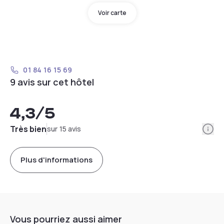
Voir carte
01 84 16 15 69
9 avis sur cet hôtel
4,3
/5
Info
Très bien
sur 15 avis
Plus d'informations
Vous pourriez aussi aimer