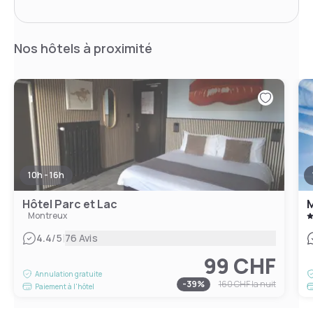
Nos hôtels à proximité
10h - 16h
Hôtel Parc et Lac
Montreux
|
4.4
/5
76 Avis
99 CHF
Annulation gratuite
-
39
%
160 CHF
la nuit
Paiement à l'hôtel