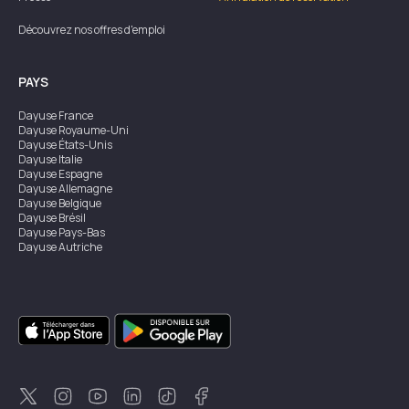
Découvrez nos offres d'emploi
PAYS
Dayuse
France
Dayuse
Royaume-Uni
Dayuse
États-Unis
Dayuse
Italie
Dayuse
Espagne
Dayuse
Allemagne
Dayuse
Belgique
Dayuse
Brésil
Dayuse
Pays-Bas
Dayuse
Autriche
Dayuse
Australie
Dayuse
Irlande
Dayuse
Hong Kong
Dayuse
Canada
Dayuse
Singapour
Dayuse
Suède
Dayuse
Thaïlande
Dayuse
Portugal
Dayuse
Corée
Dayuse
Nouvelle-Zélande
Dayuse
Turquie