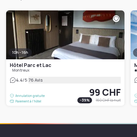
10h - 16h
Hôtel Parc et Lac
Montreux
|
4.4
/5
76 Avis
99 CHF
Annulation gratuite
-
39
%
160 CHF
la nuit
Paiement à l'hôtel