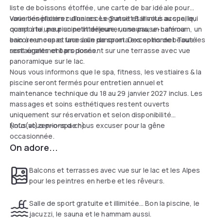
liste de boissons étoffée, une carte de bar idéale pour
varier les plaisirs culinaires. Le Sunset Bar vous accueille,
Vous bénéficierez d’un accès gratuit et illimité au spa, qui
quant à lui, pour un petit déjeuner, une pause-café ou
comporte une piscine intérieure, un sauna, un hammam, un
encore un repas face à un panorama exceptionnel. Tous les
bain à remous et une salle de sport. Des soins de beauté
restaurants et bars donnent sur une terrasse avec vue
sont également proposés.
panoramique sur le lac.
Nous vous informons que le spa, fitness, les vestiaires & la
piscine seront fermés pour entretien annuel et
maintenance technique du 18 au 29 janvier 2027 inclus. Les
massages et soins esthétiques restent ouverts
uniquement sur réservation et selon disponibilité
(info(at)zen-o-spa.ch).
Nous vous prions de nous excuser pour la gêne
occasionnée.
On adore...
Balcons et terrasses avec vue sur le lac et les Alpes
pour les peintres en herbe et les rêveurs.
Salle de sport gratuite et illimitée… Bon la piscine, le
jacuzzi, le sauna et le hammam aussi.