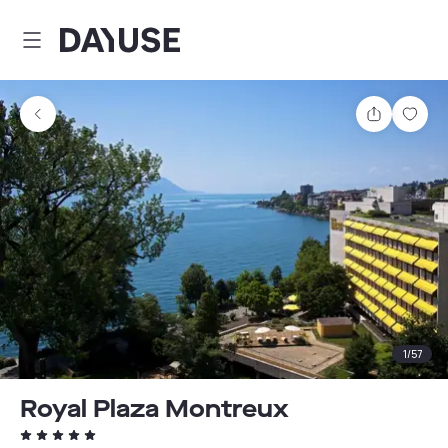
Dayuse
Partager
Enre
1
/
57
Royal Plaza Montreux