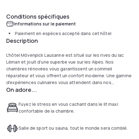
Conditions spécifiques
Informations sur le paiement
Paiement en espèces accepté dans cet hôtel
Description
L'hôtel Mövenpick Lausanne est situé sur les rives du lac
Léman et jouit d'une superbe vue sur les Alpes. Nos
chambres rénovées vous garantissent un sommeil
réparateur et vous offrent un confort moderne. Une gamme
d'expériences culinaires vous attendent dans nos
On adore...
restaurants et sont à déguster sur nos terrasses
surplombant le port et le lac. Pour vos évènements ou
réunions, 10 salles de conférence sont à votre disposition.
Fuyez le stress en vous cachant dans le lit maxi
confortable de la chambre.
Salle de sport ou sauna, tout le monde sera comblé.