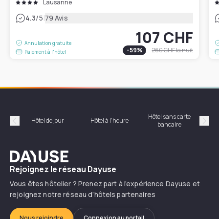
Lausanne
|
4.3
/5
79 Avis
107 CHF
Annulation gratuite
-
59
%
260 CHF
la nuit
Paiement à l'hôtel
Hôtel sans carte
Hôt
Hôtel de jour
Hôtel à l'heure
bancaire
Précédent
Suiv
Dayuse
Rejoignez le réseau Dayuse
Vous êtes hôtelier ? Prenez part à l’expérience Dayuse et
rejoignez notre réseau d’hôtels partenaires
Nous rejoindre
Connexion au portail