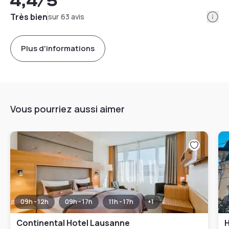
4,4
/5
Info
Très bien
sur 63 avis
Plus d'informations
Vous pourriez aussi aimer
09h - 12h
09h - 17h
11h - 17h
+
1
Continental Hotel Lausanne
H