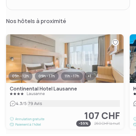
Nos hôtels à proximité
09h - 12h
09h - 17h
11h - 17h
+
1
Continental Hotel Lausanne
H
Lausanne
|
4.3
/5
79 Avis
107 CHF
Annulation gratuite
-
59
%
260 CHF
la nuit
Paiement à l'hôtel