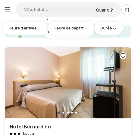
Ville, hôtel, ...
Quand ?
Tous
Hôtels en journée disponibles à Lucca
:
1
Heure d'arrivée
Heure de départ
Durée
hotel.cta.view_map
Hotel Bernardino
Lucca