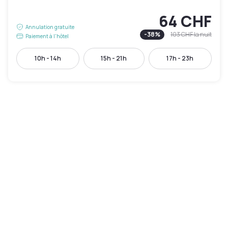
64 CHF
Annulation gratuite
-
38
%
103 CHF
la nuit
Paiement à l'hôtel
10h - 14h
15h - 21h
17h - 23h