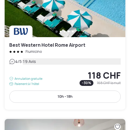
Best Western Hotel Rome Airport
Fiumicino
|
4
/5
19 Avis
118 CHF
Annulation gratuite
-
30
%
168 CHF
la nuit
Paiement à l'hôtel
10h - 18h