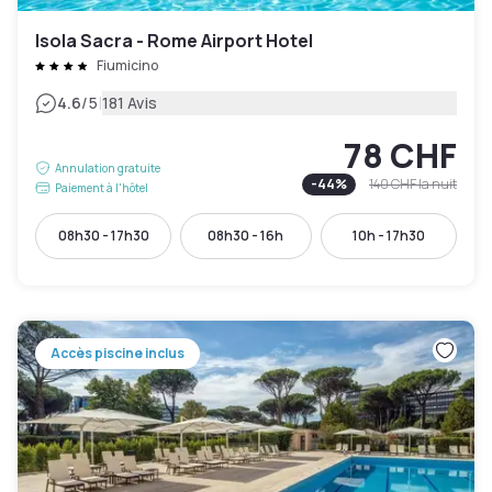
Isola Sacra - Rome Airport Hotel
Fiumicino
|
4.6
/5
181 Avis
78 CHF
Annulation gratuite
-
44
%
140 CHF
la nuit
Paiement à l'hôtel
08h30 - 17h30
08h30 - 16h
10h - 17h30
Accès piscine inclus