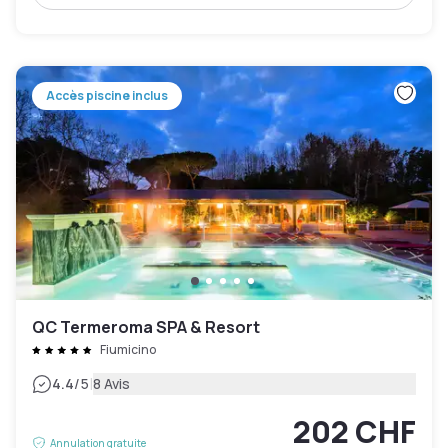
Accès piscine inclus
QC Termeroma SPA & Resort
Fiumicino
|
4.4
/5
8 Avis
202 CHF
Annulation gratuite