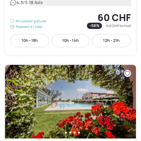
|
4.3
/5
18 Avis
60 CHF
Annulation gratuite
-
58
%
140 CHF
la nuit
Paiement à l'hôtel
10h - 18h
10h - 14h
12h - 21h