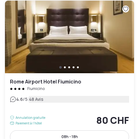
Rome Airport Hotel Fiumicino
Fiumicino
|
4.6
/5
48 Avis
80 CHF
Annulation gratuite
Paiement à l'hôtel
08h - 18h