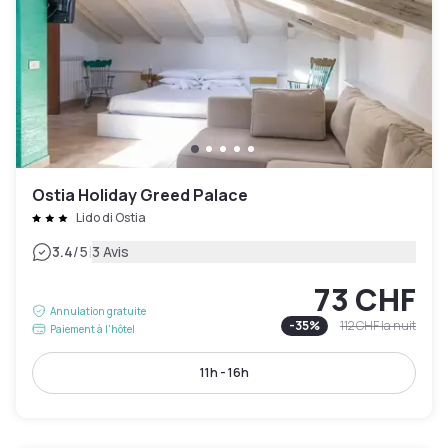
Ostia Holiday Greed Palace
Lido di Ostia
|
3.4
/5
3 Avis
73 CHF
Annulation gratuite
-
35
%
112 CHF
la nuit
Paiement à l'hôtel
11h - 16h