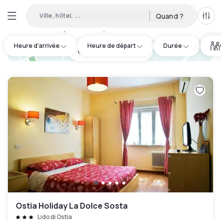
Ville, hôtel, ...
Quand ?
Tous
Hôtels en journée disponibles à Lido di Ostia
:
15
Heure d'arrivée
Heure de départ
Durée
hotel.cta.view_map
Ostia Holiday La Dolce Sosta
Lido di Ostia