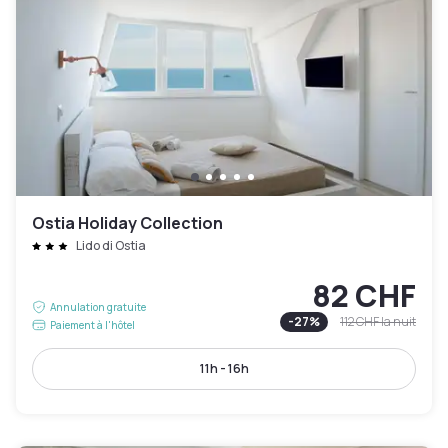
Ostia Holiday Collection
Lido di Ostia
82 CHF
Annulation gratuite
-
27
%
112 CHF
la nuit
Paiement à l'hôtel
11h - 16h