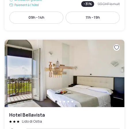
-
31
%
93 CHF
la nuit
Paiement à l'hôtel
09h - 14h
11h - 19h
Hotel Bellavista
Lido di Ostia