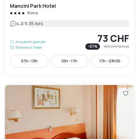
Mancini Park Hotel
Roma
|
4.2
/5
35 Avis
73 CHF
Annulation gratuite
-
57
%
168 CHF
la nuit
Paiement à l'hôtel
07h - 13h
10h - 17h
17h - 23h30