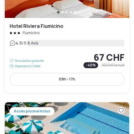
Hotel Riviera Fiumicino
Fiumicino
|
4.5
/5
8 Avis
67 CHF
Annulation gratuite
-
40
%
112 CHF
la nuit
Paiement à l'hôtel
09h - 17h
Accès piscine inclus