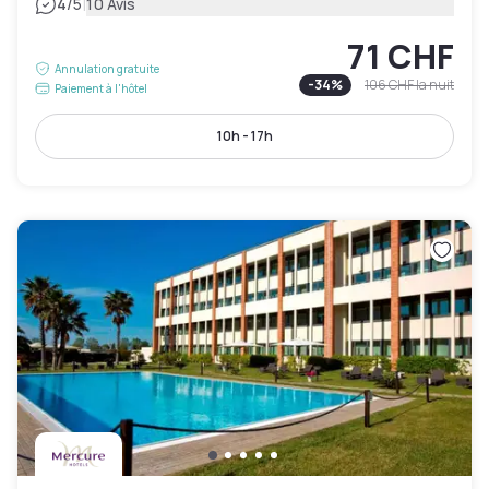
|
4
/5
10 Avis
71 CHF
Annulation gratuite
-
34
%
106 CHF
la nuit
Paiement à l'hôtel
10h - 17h