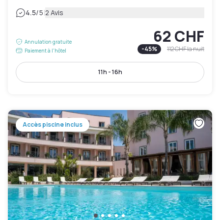
|
4.5
/5
2 Avis
62 CHF
Annulation gratuite
-
45
%
112 CHF
la nuit
Paiement à l'hôtel
11h - 16h
Accès piscine inclus