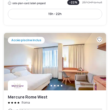
-
22
%
257 CHF
la nuit
rate-plan-card.label-prepaid
15h - 22h
Accès piscine inclus
Mercure Rome West
Roma