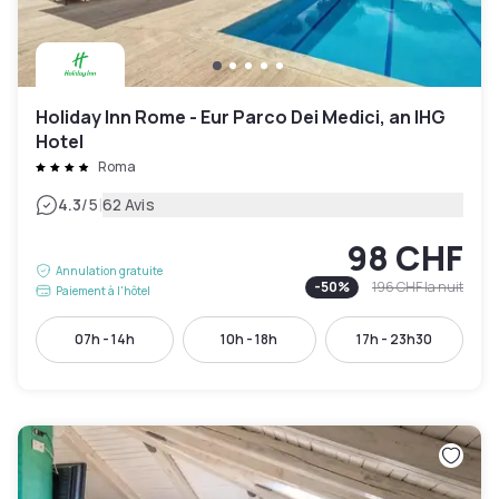
Holiday Inn Rome - Eur Parco Dei Medici, an IHG
Hotel
Roma
|
4.3
/5
62 Avis
98 CHF
Annulation gratuite
-
50
%
196 CHF
la nuit
Paiement à l'hôtel
07h - 14h
10h - 18h
17h - 23h30