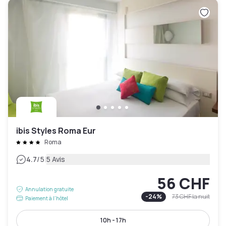
ibis Styles Roma Eur
Roma
|
4.7
/5
5 Avis
56 CHF
Annulation gratuite
-
24
%
73 CHF
la nuit
Paiement à l'hôtel
10h - 17h