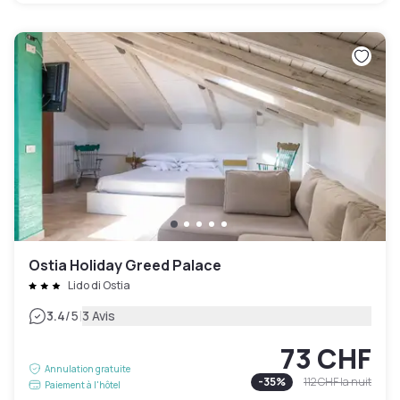
Ostia Holiday Greed Palace
Lido di Ostia
|
3.4
/5
3 Avis
73 CHF
Annulation gratuite
-
35
%
112 CHF
la nuit
Paiement à l'hôtel