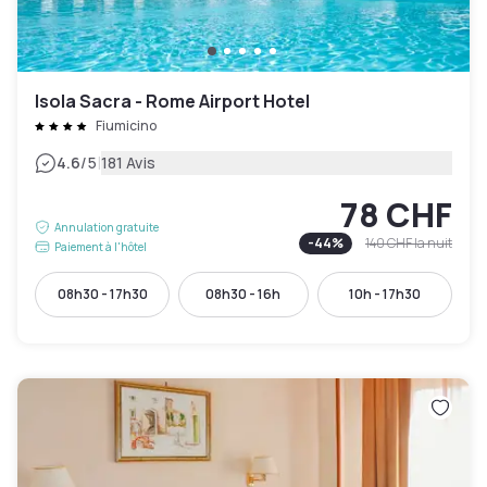
Isola Sacra - Rome Airport Hotel
Fiumicino
|
4.6
/5
181 Avis
78 CHF
Annulation gratuite
-
44
%
140 CHF
la nuit
Paiement à l'hôtel
08h30 - 17h30
08h30 - 16h
10h - 17h30