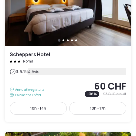
Scheppers Hotel
Roma
|
3.6
/5
4 Avis
60 CHF
Annulation gratuite
-
36
%
93 CHF
la nuit
Paiement à l'hôtel
10h - 14h
10h - 17h