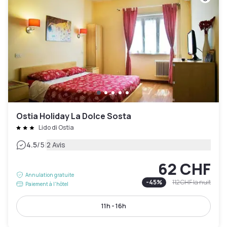
Ostia Holiday La Dolce Sosta
Lido di Ostia
|
4.5
/5
2 Avis
62 CHF
Annulation gratuite
-
45
%
112 CHF
la nuit
Paiement à l'hôtel
11h - 16h