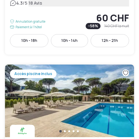
|
4.3
/5
18 Avis
60 CHF
Annulation gratuite
-
58
%
140 CHF
la nuit
Paiement à l'hôtel
10h - 18h
10h - 14h
12h - 21h
Accès piscine inclus