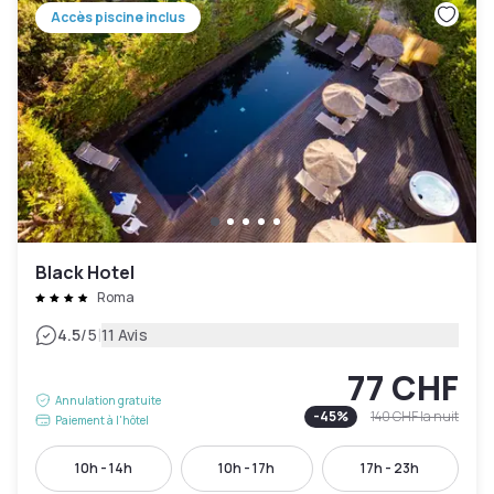
Accès piscine inclus
Black Hotel
Roma
|
4.5
/5
11 Avis
77 CHF
Annulation gratuite
-
45
%
140 CHF
la nuit
Paiement à l'hôtel
10h - 14h
10h - 17h
17h - 23h