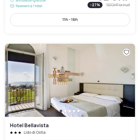
Annulation gratuite
-
27
%
112 CHF
la nuit
Paiement à l'hôtel
11h - 16h
Hotel Bellavista
Lido di Ostia