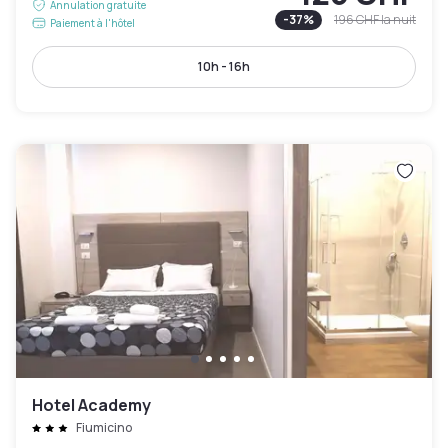
Annulation gratuite
-
37
%
196 CHF
la nuit
Paiement à l'hôtel
10h - 16h
Hotel Academy
Fiumicino