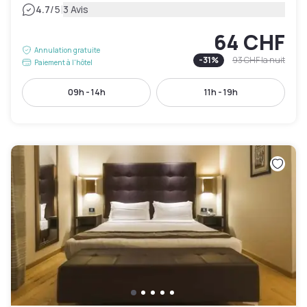
|
4.7
/5
3 Avis
64 CHF
Annulation gratuite
-
31
%
93 CHF
la nuit
Paiement à l'hôtel
09h - 14h
11h - 19h