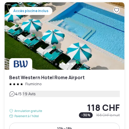
Accès piscine inclus
Best Western Hotel Rome Airport
Fiumicino
|
4
/5
19 Avis
118 CHF
Annulation gratuite
-
30
%
168 CHF
la nuit
Paiement à l'hôtel
10h - 18h