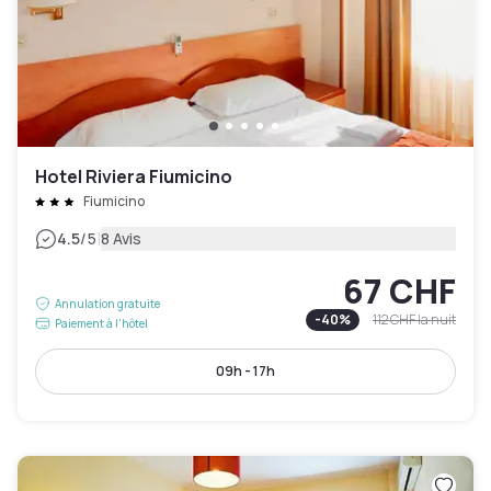
Hotel Riviera Fiumicino
Fiumicino
|
4.5
/5
8 Avis
67 CHF
Annulation gratuite
-
40
%
112 CHF
la nuit
Paiement à l'hôtel
09h - 17h