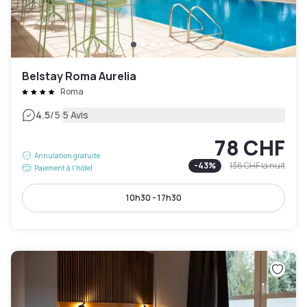
Belstay Roma Aurelia
Roma
|
4.5
/5
5 Avis
78 CHF
Annulation gratuite
-
43
%
136 CHF
la nuit
Paiement à l'hôtel
10h30 - 17h30