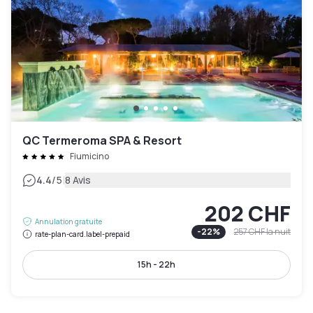
QC Termeroma SPA & Resort
Fiumicino
|
4.4
/5
8 Avis
202 CHF
Annulation gratuite
-
22
%
257 CHF
la nuit
rate-plan-card.label-prepaid
15h - 22h