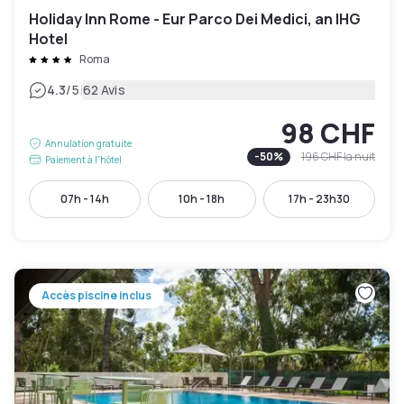
Holiday Inn Rome - Eur Parco Dei Medici, an IHG
Hotel
Roma
|
4.3
/5
62 Avis
98 CHF
Annulation gratuite
-
50
%
196 CHF
la nuit
Paiement à l'hôtel
07h - 14h
10h - 18h
17h - 23h30
Accès piscine inclus