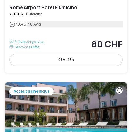
Rome Airport Hotel Fiumicino
Fiumicino
|
4.6
/5
48 Avis
80 CHF
Annulation gratuite
Paiement à l'hôtel
08h - 18h
Accès piscine inclus