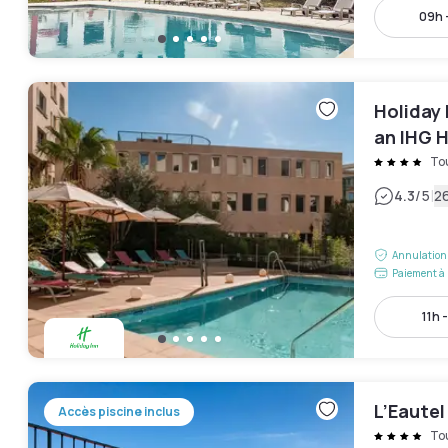
09h 
Holiday 
an IHG 
To
|
4.3
/5
26
Annulation 
Paiement à 
11h 
L’Eautel
Accès piscine inclus
To