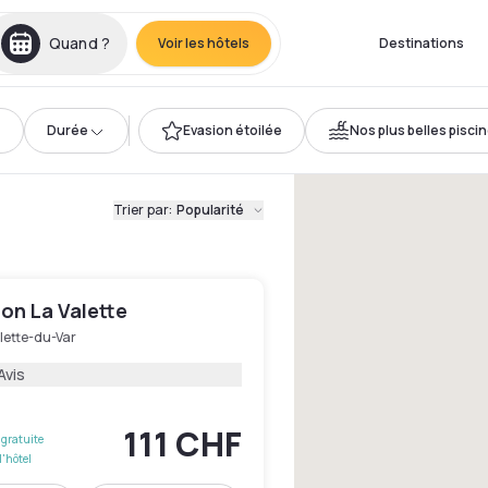
Quand ?
Voir les hôtels
Destinations
Durée
Evasion étoilée
Nos plus belles pisci
Trier par
:
Popularité
lon La Valette
lette-du-Var
Avis
111 CHF
gratuite
l'hôtel