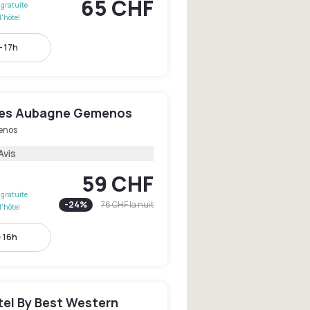
65 CHF
gratuite
l'hôtel
- 17h
yles Aubagne Gemenos
enos
Avis
59 CHF
gratuite
-
24
%
76 CHF
la nuit
l'hôtel
- 16h
tel By Best Western