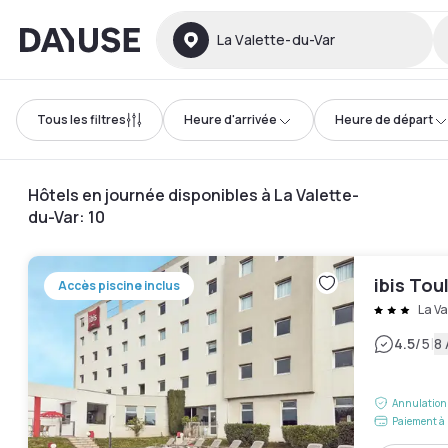
Dayuse
La Valette-du-Var
Tous les filtres
Heure d'arrivée
Heure de départ
Hôtels en journée disponibles à La Valette-
du-Var
:
10
ibis Tou
Accès piscine inclus
La Va
|
4.5
/5
8 
Annulation 
Paiement à 