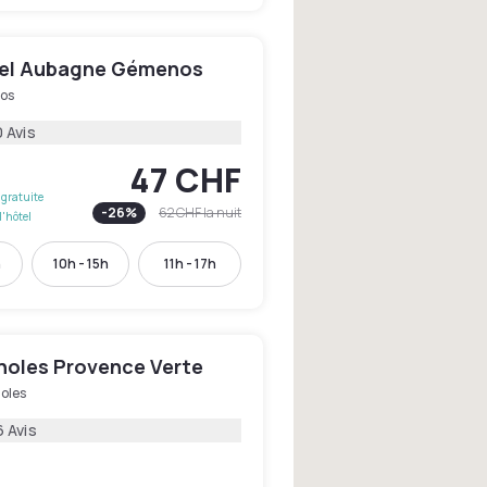
el Aubagne Gémenos
os
 Avis
47 CHF
gratuite
-
26
%
62 CHF
la nuit
l'hôtel
h
10h - 15h
11h - 17h
gnoles Provence Verte
oles
6 Avis