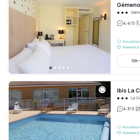
Gémenos
Gém
|
4.4
/5
7 
Annulation 
Paiement à 
10h 
ibis La 
La Ci
|
4.3
/5
23
Annulation 
Paiement à 