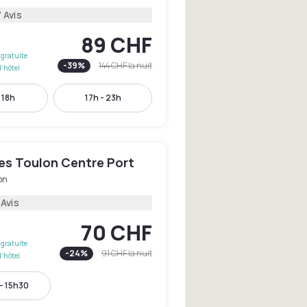
 Avis
89 CHF
gratuite
-
39
%
144 CHF
la nuit
l'hôtel
- 18h
17h - 23h
les Toulon Centre Port
on
 Avis
70 CHF
gratuite
-
24
%
91 CHF
la nuit
l'hôtel
- 15h30