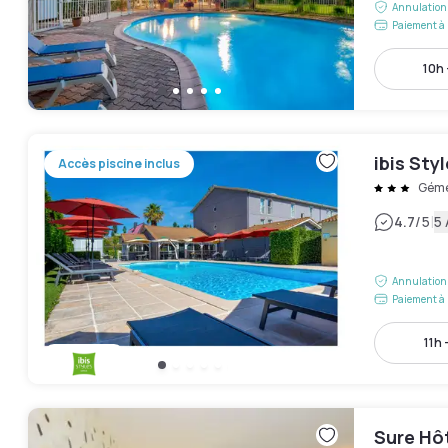
Annulation 
Paiement à 
10h 
ibis St
Accès piscine inclus
Gém
|
4.7
/5
5 
Annulation 
Paiement à 
11h 
Sure Hô