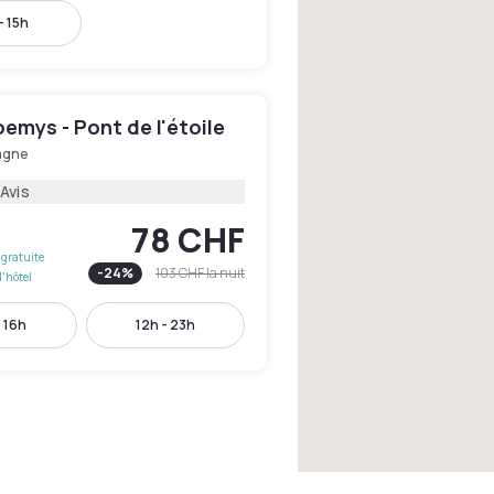
- 15h
emys - Pont de l'étoile
agne
 Avis
78 CHF
gratuite
-
24
%
103 CHF
la nuit
l'hôtel
- 16h
12h - 23h