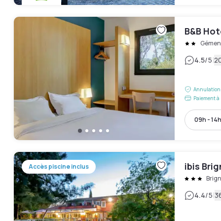
B&B Hot
Gémen
|
4.5
/5
20
Annulation 
Paiement à 
09h - 14
ibis Bri
Accès piscine inclus
Brign
|
4.4
/5
3