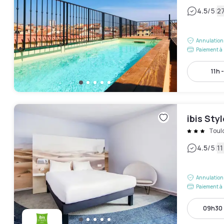
|
4.5
/5
27
Annulation 
Paiement à 
11h 
ibis Sty
Toul
|
4.5
/5
11
Annulation 
Paiement à 
09h30 