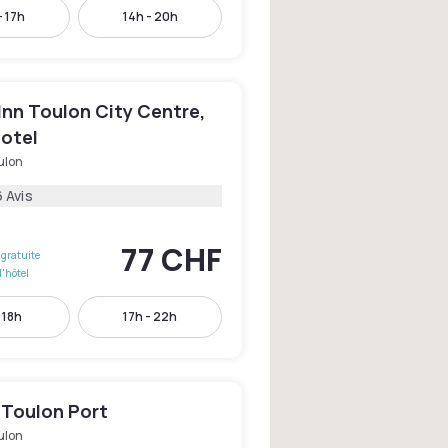
- 17h
14h - 20h
Inn Toulon City Centre,
Hotel
ulon
 Avis
77 CHF
gratuite
l'hôtel
- 18h
17h - 22h
 Toulon Port
ulon