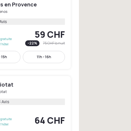
 en Provence
enos
Avis
59 CHF
gratuite
-
22
%
75 CHF
la nuit
l'hôtel
- 15h
11h - 16h
Ciotat
otat
 Avis
64 CHF
gratuite
l'hôtel