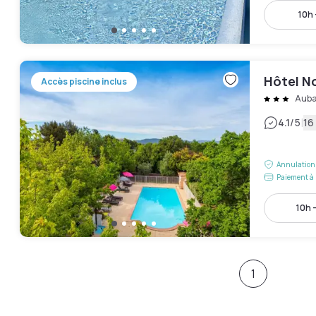
10h 
Hôtel No
Accès piscine inclus
Aub
|
4.1
/5
16
Annulation 
Paiement à 
10h 
1