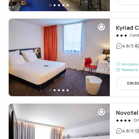
Kyriad C
Combs
|
4.6
/5
82
Annulation 
Paiement à 
09h30
Novotel 
Orl
|
4.6
/5
12