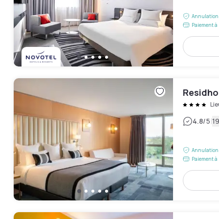
Annulation 
Paiement à 
Residho
Lie
|
4.8
/5
19
Annulation 
Paiement à 