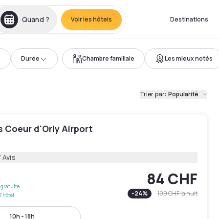
Quand ?
Voir les hôtels
Destinations
Durée
Chambre familiale
Les mieux notés
Trier par
:
Popularité
is Coeur d'Orly Airport
 Avis
84 CHF
gratuite
-
24
%
109 CHF
la nuit
l'hôtel
10h - 18h