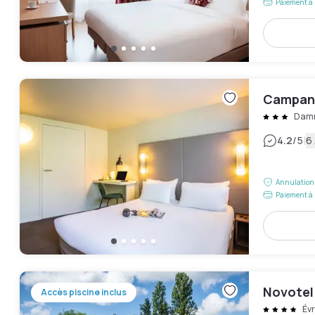
Paiement à 
Campani
Damm
|
4.2
/5
6 
Annulation 
Paiement à 
Novotel
Accès piscine inclus
Év