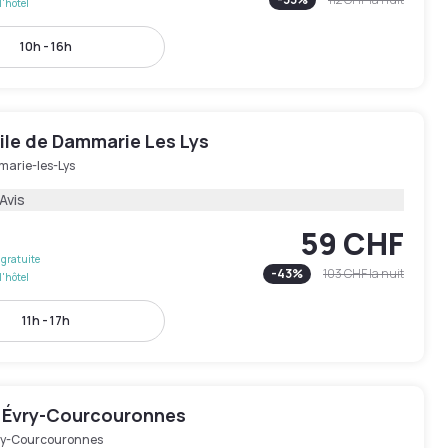
l'hôtel
10h - 16h
le de Dammarie Les Lys
arie-les-Lys
Avis
59 CHF
gratuite
-
43
%
103 CHF
la nuit
l'hôtel
11h - 17h
 Évry-Courcouronnes
ry-Courcouronnes