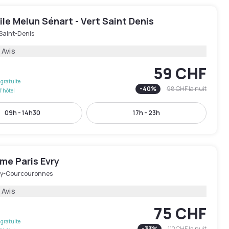
e Melun Sénart - Vert Saint Denis
-Saint-Denis
 Avis
59 CHF
gratuite
-
40
%
98 CHF
la nuit
l'hôtel
09h - 14h30
17h - 23h
me Paris Evry
ry-Courcouronnes
 Avis
75 CHF
gratuite
-
33
%
112 CHF
la nuit