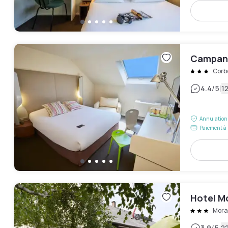
Campani
Corb
|
4.4
/5
12
Annulation 
Paiement à 
Hotel M
Mora
3.9
/5
22