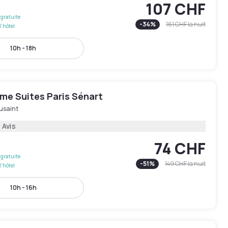
107 CHF
gratuite
-
34
%
161 CHF
la nuit
l'hôtel
10h - 18h
me Suites Paris Sénart
usaint
 Avis
74 CHF
gratuite
-
51
%
149 CHF
la nuit
l'hôtel
10h - 16h