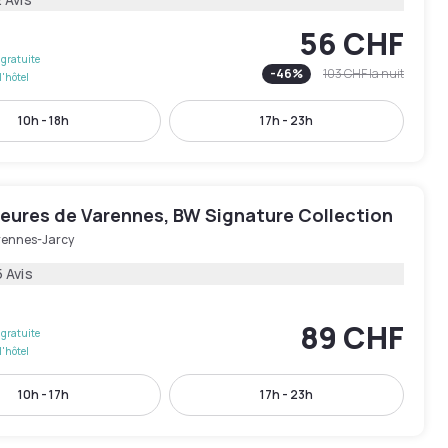
56 CHF
gratuite
-
46
%
103 CHF
la nuit
l'hôtel
10h - 18h
17h - 23h
eures de Varennes, BW Signature Collection
rennes-Jarcy
 Avis
89 CHF
gratuite
l'hôtel
10h - 17h
17h - 23h