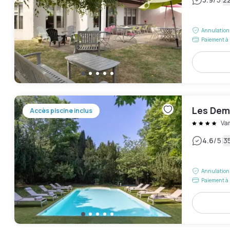
|
Annulation 
Paiement à 
Les Dem
Accès piscine inclus
Va
|
4.6
/5
35
Annulation 
Paiement à 