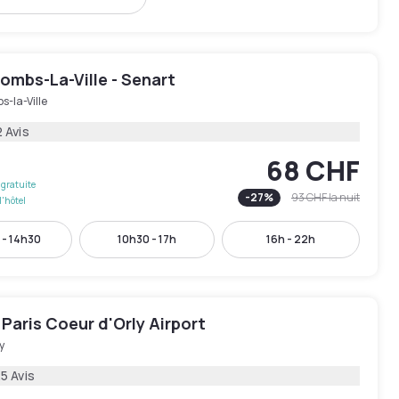
ombs-La-Ville - Senart
-la-Ville
 Avis
68 CHF
gratuite
-
27
%
93 CHF
la nuit
l'hôtel
 - 14h30
10h30 - 17h
16h - 22h
Paris Coeur d'Orly Airport
y
5 Avis