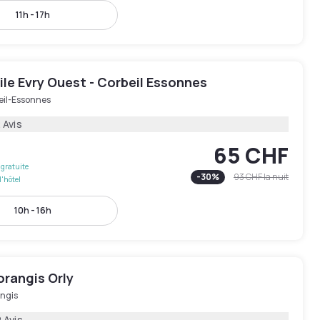
11h - 17h
le Evry Ouest - Corbeil Essonnes
eil-Essonnes
 Avis
65 CHF
gratuite
-
30
%
93 CHF
la nuit
l'hôtel
10h - 16h
orangis Orly
ngis
 Avis