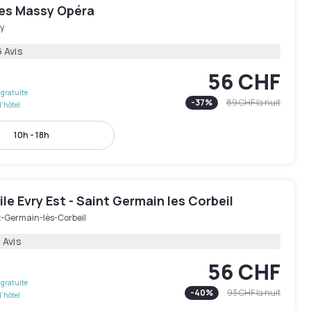
les Massy Opéra
y
 Avis
56 CHF
gratuite
-
37
%
89 CHF
la nuit
l'hôtel
10h - 18h
e Evry Est - Saint Germain les Corbeil
t-Germain-lès-Corbeil
 Avis
56 CHF
gratuite
-
40
%
93 CHF
la nuit
l'hôtel