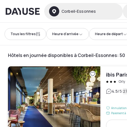
Dayuse
Corbeil-Essonnes
Tous les filtres
Heure d'arrivée
Heure de départ
Hôtels en journée disponibles à Corbeil-Essonnes
:
50
ibis Par
Orly
|
4.5
/5
27
Annulation 
Paiement à 