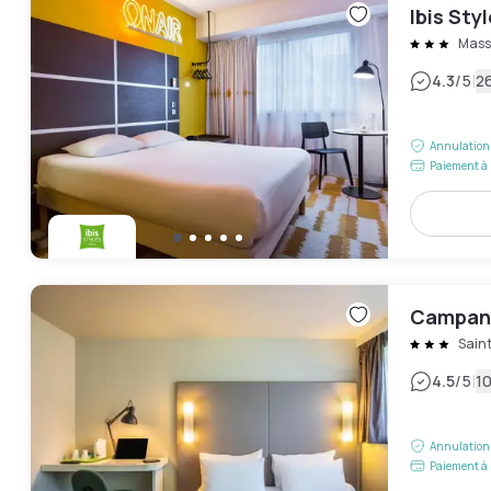
Ibis Sty
Mass
|
4.3
/5
26
Annulation 
Paiement à 
Campanil
Sain
|
4.5
/5
10
Annulation 
Paiement à 