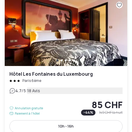
Hôtel Les Fontaines du Luxembourg
Paris 6ème
|
4.7
/5
18 Avis
85 CHF
Annulation gratuite
-
44
%
149 CHF
la nuit
Paiement à l'hôtel
10h - 16h