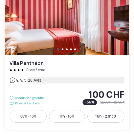
Villa Panthéon
Paris 5ème
|
4.4
/5
28 Avis
100 CHF
Annulation gratuite
-
56
%
224 CHF
la nuit
Paiement à l'hôtel
07h - 13h
11h - 16h
16h - 23h30