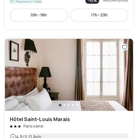
-
51
%
168 CHF
la nuit
Paiement à l'hôtel
10h - 16h
17h - 23h
Hôtel Saint-Louis Marais
Paris 4ème
|
4.5
/5
11 Avis