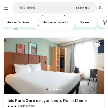
Ville, hôtel, ...
Quand ?
Tous
Hôtels en journée disponibles à Département de Paris
:
65
Heure d'arrivée
Heure de départ
Durée
hotel.cta.view_map
ibis Paris Gare de Lyon Ledru Rollin 12ème
Paris 12ème