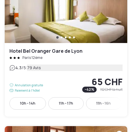
Hotel Bel Oranger Gare de Lyon
Paris 12ème
|
4.3
/5
79 Avis
65 CHF
Annulation gratuite
-
42
%
112 CHF
la nuit
Paiement à l'hôtel
10h - 14h
11h - 17h
11h - 16h