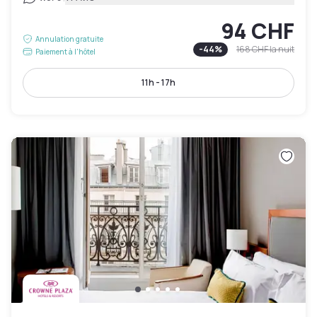
94 CHF
Annulation gratuite
-
44
%
168 CHF
la nuit
Paiement à l'hôtel
11h - 17h