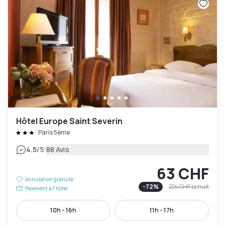
Hôtel Europe Saint Severin
Paris 5ème
|
4.5
/5
88 Avis
63 CHF
Annulation gratuite
-
72
%
224 CHF
la nuit
Paiement à l'hôtel
10h - 16h
11h - 17h