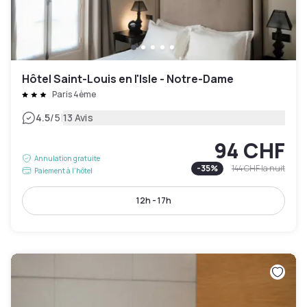
Hôtel Saint-Louis en l'Isle - Notre-Dame
Paris 4ème
|
4.5
/5
13 Avis
94 CHF
Annulation gratuite
-
35
%
144 CHF
la nuit
Paiement à l'hôtel
12h - 17h