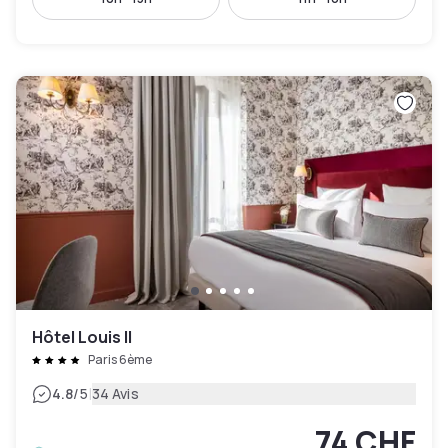
Hôtel Louis II
Paris 6ème
|
4.8
/5
34 Avis
74 CHF