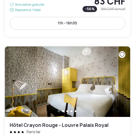
83 CHF
Annulation gratuite
-
56
%
186 CHF
la nuit
Paiement à l'hôtel
11h - 16h30
Hôtel Crayon Rouge - Louvre Palais Royal
Paris 1er