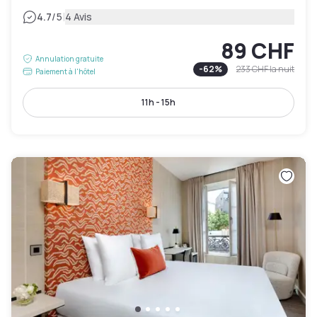
|
4.7
/5
4 Avis
89 CHF
Annulation gratuite
-
62
%
233 CHF
la nuit
Paiement à l'hôtel
11h - 15h