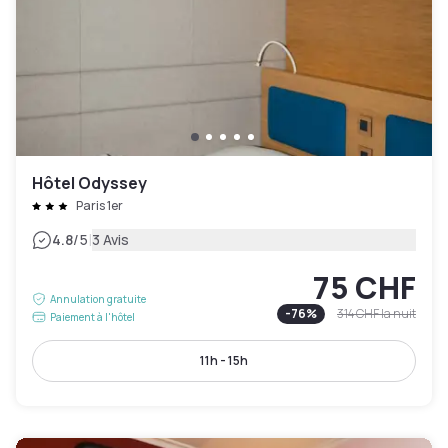
Hôtel Odyssey
Paris 1er
|
4.8
/5
3 Avis
75 CHF
Annulation gratuite
-
76
%
314 CHF
la nuit
Paiement à l'hôtel
11h - 15h