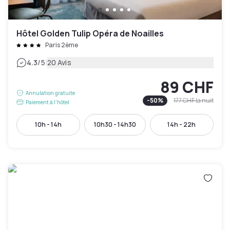
Hôtel Golden Tulip Opéra de Noailles
Paris 2ème
|
4.3
/5
20 Avis
89 CHF
Annulation gratuite
-
50
%
177 CHF
la nuit
Paiement à l'hôtel
10h - 14h
10h30 - 14h30
14h - 22h