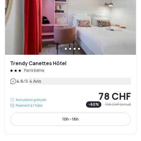
Trendy Canettes Hôtel
Paris 6ème
|
4.6
/5
4 Avis
78 CHF
Annulation gratuite
-
60
%
196 CHF
la nuit
Paiement à l'hôtel
10h - 16h