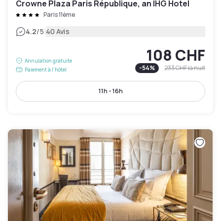
Crowne Plaza Paris République, an IHG Hotel
Paris 11ème
|
4.2
/5
40 Avis
108 CHF
Annulation gratuite
-
54
%
233 CHF
la nuit
Paiement à l'hôtel
11h - 16h