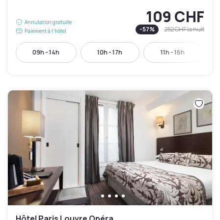
109 CHF
Annulation gratuite
-
57
%
252 CHF
la nuit
Paiement à l'hôtel
09h - 14h
10h - 17h
11h - 16h
Hôtel Paris Louvre Opéra