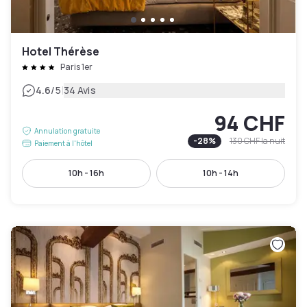
Hotel Thérèse
Paris 1er
|
4.6
/5
34 Avis
94 CHF
Annulation gratuite
-
28
%
130 CHF
la nuit
Paiement à l'hôtel
10h - 16h
10h - 14h