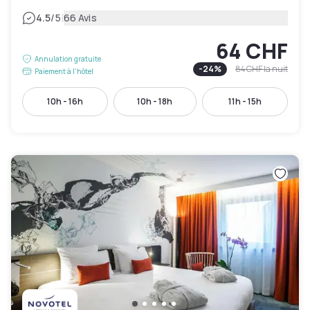
|
4.5
/5
66 Avis
64 CHF
Annulation gratuite
-
24
%
84 CHF
la nuit
Paiement à l'hôtel
10h - 16h
10h - 18h
11h - 15h