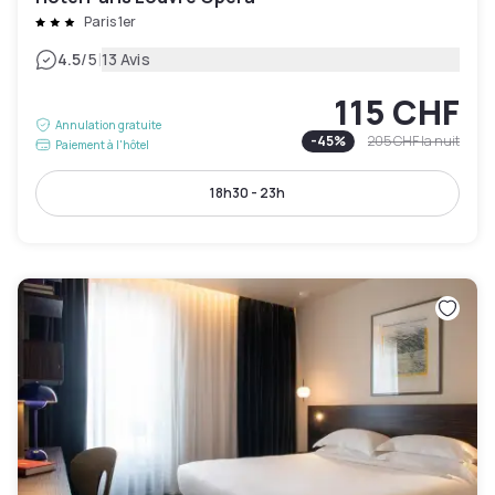
Paris 1er
|
4.5
/5
13 Avis
115 CHF
Annulation gratuite
-
45
%
205 CHF
la nuit
Paiement à l'hôtel
18h30 - 23h