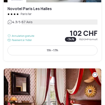
Novotel Paris Les Halles
Paris 1er
|
4.3
/5
67 Avis
102 CHF
Annulation gratuite
-
34
%
152 CHF
la nuit
Paiement à l'hôtel
11h - 17h