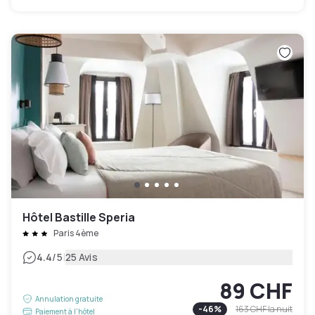
Hôtel Bastille Speria
Paris 4ème
|
4.4
/5
25 Avis
89 CHF
Annulation gratuite
-
46
%
163 CHF
la nuit
Paiement à l'hôtel