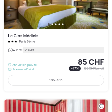
Le Clos Médicis
Paris 6ème
|
4.6
/5
12 Avis
85 CHF
Annulation gratuite
-
47
%
158 CHF
la nuit
Paiement à l'hôtel
10h - 16h