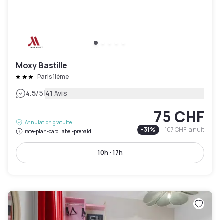
Moxy Bastille
Paris 11ème
|
4.5
/5
41 Avis
75 CHF
Annulation gratuite
-
31
%
107 CHF
la nuit
rate-plan-card.label-prepaid
10h - 17h