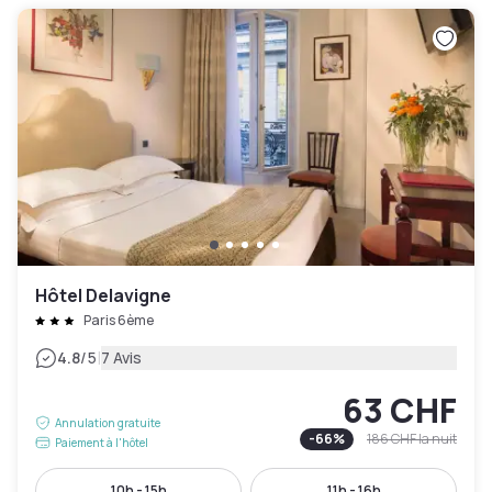
Hôtel Delavigne
Paris 6ème
|
4.8
/5
7 Avis
63 CHF
Annulation gratuite
-
66
%
186 CHF
la nuit
Paiement à l'hôtel
10h - 15h
11h - 16h