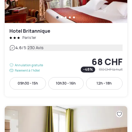
Hotel Britannique
Paris 1er
|
4.6
/5
230 Avis
68 CHF
Annulation gratuite
-
48
%
130 CHF
la nuit
Paiement à l'hôtel
09h30 - 15h
10h30 - 16h
12h - 18h