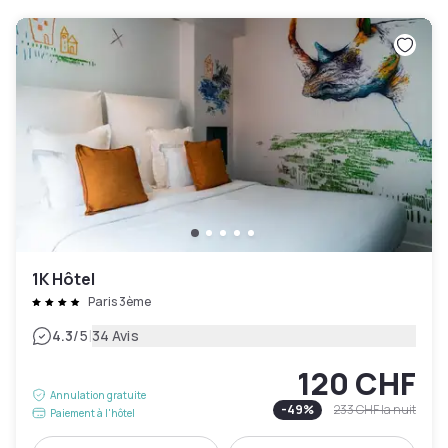
1K Hôtel
Paris 3ème
|
4.3
/5
34 Avis
120 CHF
Annulation gratuite
-
49
%
233 CHF
la nuit
Paiement à l'hôtel