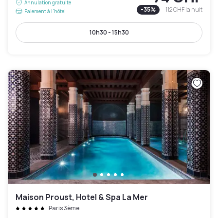
Annulation gratuite
-
35
%
112 CHF
la nuit
Paiement à l'hôtel
10h30 - 15h30
Maison Proust, Hotel & Spa La Mer
Paris 3ème