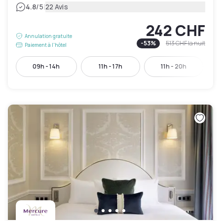
|
4.8
/5
22 Avis
242 CHF
Annulation gratuite
-
53
%
513 CHF
la nuit
Paiement à l'hôtel
09h - 14h
11h - 17h
11h - 20h