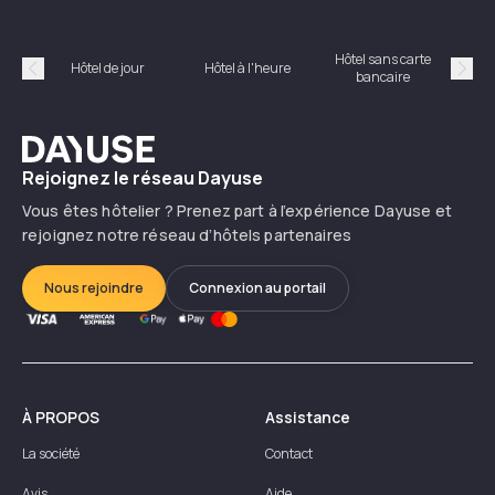
Hôtel sans carte
Hôt
Hôtel de jour
Hôtel à l'heure
bancaire
Précédent
Suiv
Dayuse
Rejoignez le réseau Dayuse
Vous êtes hôtelier ? Prenez part à l’expérience Dayuse et
rejoignez notre réseau d’hôtels partenaires
Nous rejoindre
Connexion au portail
À PROPOS
Assistance
La société
Contact
Avis
Aide