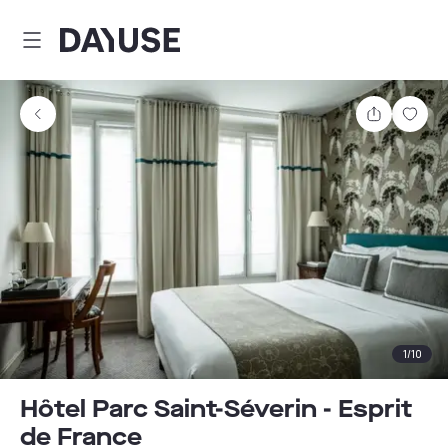
Dayuse
Partager
Enre
1
/
10
Hôtel Parc Saint-Séverin - Esprit
de France