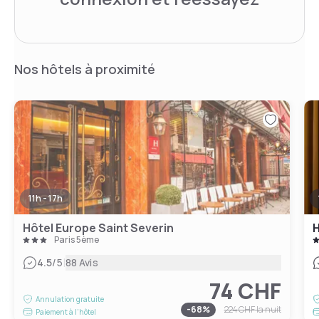
Nos hôtels à proximité
11h - 17h
Hôtel Europe Saint Severin
H
Paris 5ème
|
4.5
/5
88 Avis
74 CHF
Annulation gratuite
-
68
%
224 CHF
la nuit
Paiement à l'hôtel