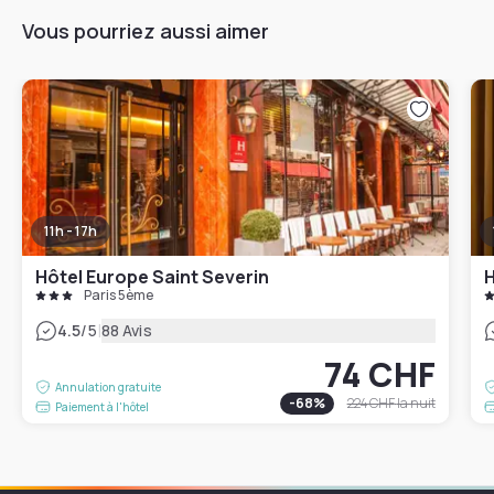
Vous pourriez aussi aimer
11h - 17h
Hôtel Europe Saint Severin
H
Paris 5ème
|
4.5
/5
88 Avis
74 CHF
Annulation gratuite
-
68
%
224 CHF
la nuit
Paiement à l'hôtel