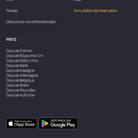
Presse
Annulation de réservation
Découvrez nos offres d'emploi
PAYS
Dayuse
France
Dayuse
Royaume-Uni
Dayuse
États-Unis
Dayuse
Italie
Dayuse
Espagne
Dayuse
Allemagne
Dayuse
Belgique
Dayuse
Brésil
Dayuse
Pays-Bas
Dayuse
Autriche
Dayuse
Australie
Dayuse
Irlande
Dayuse
Hong Kong
Dayuse
Canada
Dayuse
Singapour
Dayuse
Suède
Dayuse
Thaïlande
Dayuse
Portugal