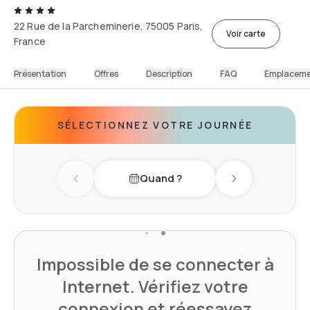
22 Rue de la Parcheminerie, 75005 Paris,
Voir carte
France
Présentation
Offres
Description
FAQ
Emplacem
SÉLECTIONNEZ VOTRE JOURNÉE
Quand ?
Previous day
Next day
Impossible de se connecter à
Internet. Vérifiez votre
connexion et réessayez