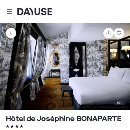
Dayuse
Partager
Enre
1
/
20
Hôtel de Joséphine BONAPARTE