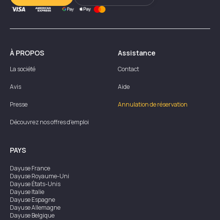
À PROPOS
Assistance
La société
Contact
Avis
Aide
Presse
Annulation de réservation
Découvrez nos offres d'emploi
PAYS
Dayuse
France
Dayuse
Royaume-Uni
Dayuse
États-Unis
Dayuse
Italie
Dayuse
Espagne
Dayuse
Allemagne
Dayuse
Belgique