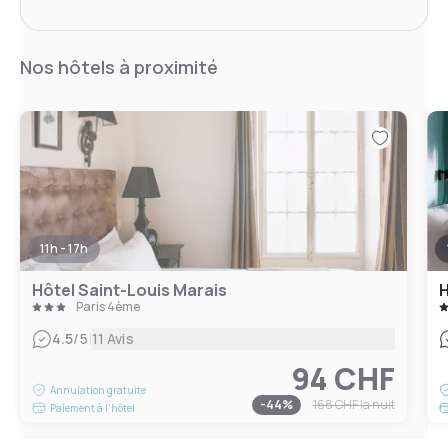
Nos hôtels à proximité
11h - 17h
Hôtel Saint-Louis Marais
H
Paris 4ème
|
4.5
/5
11 Avis
94 CHF
Annulation gratuite
-
44
%
168 CHF
la nuit
Paiement à l'hôtel