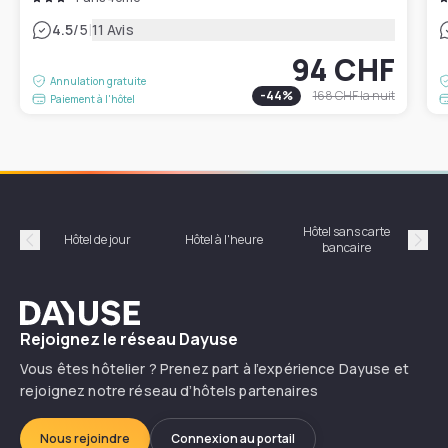
|
4.5
/5
11 Avis
94 CHF
Annulation gratuite
-
44
%
168 CHF
la nuit
Paiement à l'hôtel
Hôtel sans carte
Hôt
Hôtel de jour
Hôtel à l'heure
bancaire
Précédent
Suiv
Dayuse
Rejoignez le réseau Dayuse
Vous êtes hôtelier ? Prenez part à l’expérience Dayuse et
rejoignez notre réseau d’hôtels partenaires
Nous rejoindre
Connexion au portail