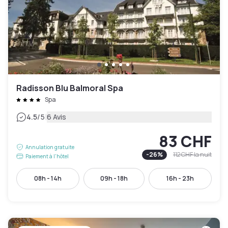
Radisson Blu Balmoral Spa
Spa
|
4.5
/5
6 Avis
83 CHF
Annulation gratuite
-
26
%
112 CHF
la nuit
Paiement à l'hôtel
08h - 14h
09h - 18h
16h - 23h