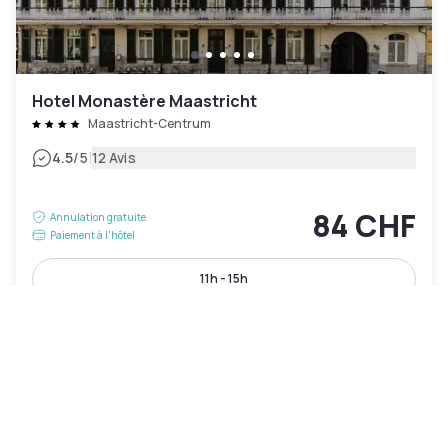
Hotel Monastère Maastricht
Maastricht-Centrum
|
4.5
/5
12 Avis
84 CHF
Annulation gratuite
Paiement à l'hôtel
11h - 15h