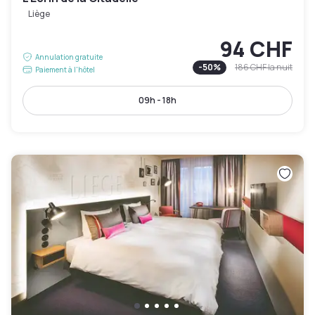
Liège
94 CHF
Annulation gratuite
-
50
%
186 CHF
la nuit
Paiement à l'hôtel
09h - 18h