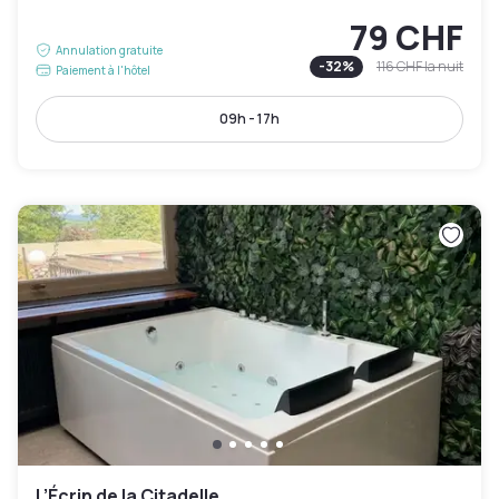
79 CHF
Annulation gratuite
-
32
%
116 CHF
la nuit
Paiement à l'hôtel
09h - 17h
L’Écrin de la Citadelle