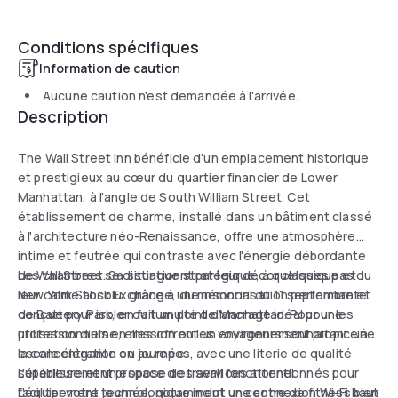
Conditions spécifiques
Information de caution
Aucune caution n'est demandée à l'arrivée.
Description
The Wall Street Inn bénéficie d'un emplacement historique
et prestigieux au cœur du quartier financier de Lower
Manhattan, à l'angle de South William Street. Cet
établissement de charme, installé dans un bâtiment classé
à l'architecture néo-Renaissance, offre une atmosphère
intime et feutrée qui contraste avec l'énergie débordante
de Wall Street. Sa situation stratégique, à quelques pas du
Les chambres se distinguent par leur décor classique et
New York Stock Exchange, du mémorial du 11 septembre et
leur calme absolu, grâce à une insonorisation performante
de Battery Park, en fait un point d'ancrage idéal pour les
conçue pour isoler du tumulte de Manhattan. Pour une
professionnels en mission ou les voyageurs souhaitant une
utilisation diurne, elles offrent un environnement propice à
escale élégante en journée.
la concentration ou au repos, avec une literie de qualité
supérieure et un espace de travail fonctionnel.
L'établissement propose des services attentionnés pour
L'équipement technologique inclut une connexion Wi-Fi haut
faciliter votre journée, notamment un centre de fitness bien