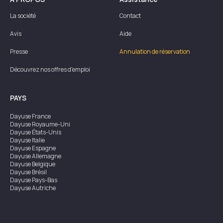
La société
Contact
Avis
Aide
Presse
Annulation de réservation
Découvrez nos offres d'emploi
PAYS
Dayuse
France
Dayuse
Royaume-Uni
Dayuse
États-Unis
Dayuse
Italie
Dayuse
Espagne
Dayuse
Allemagne
Dayuse
Belgique
Dayuse
Brésil
Dayuse
Pays-Bas
Dayuse
Autriche
Dayuse
Australie
Dayuse
Irlande
Dayuse
Hong Kong
Dayuse
Canada