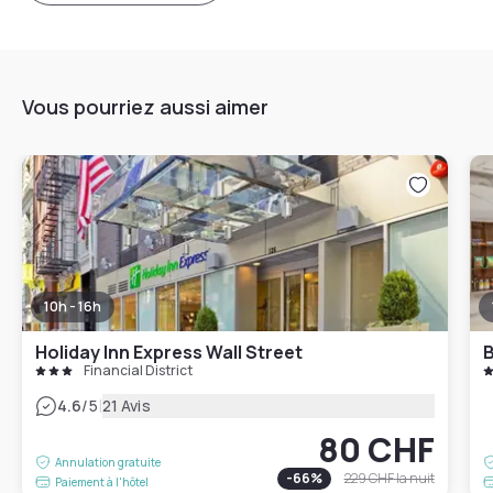
Vous pourriez aussi aimer
10h - 16h
Holiday Inn Express Wall Street
B
Financial District
|
4.6
/5
21 Avis
80 CHF
Annulation gratuite
-
66
%
229 CHF
la nuit
Paiement à l'hôtel