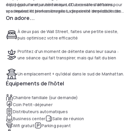
débit gratuite et un téléviseur LCD. Les salles de bains,
équipé pour une pause tonique et un centre d'affaires pour
spacieuses et bien aménagées, disposent de produits de
vos impératifs professionnels. La proximité immédiate des
On adore...
soin de qualité et d'un linge de maison moelleux pour une
lignes de métro (2, 3, 4, 5, J et Z) permet de rejoindre
parenthèse de confort total.
rapidement n'importe quel point de la ville, faisant de cet
hôtel une solution logistique parfaite. Avec son ambiance de
À deux pas de Wall Street, faites une petite sieste,
club privé et son accueil personnalisé, The Wall Street Inn
puis optimisez votre efficacité
transforme une simple attente ou une session de travail en
une expérience résidentielle authentique au centre de la
Profitez d'un moment de détente dans leur sauna :
finance mondiale.
une séance qui fait transpirer, mais qui fait du bien
Un emplacement + qu'idéal dans le sud de Manhattan.
Équipements de l'hôtel
Chambre familiale (sur demande)
Coin Petit-déjeuner
Distributeurs automatiques
Business center
Salle de réunion
Wifi gratuit
Parking payant