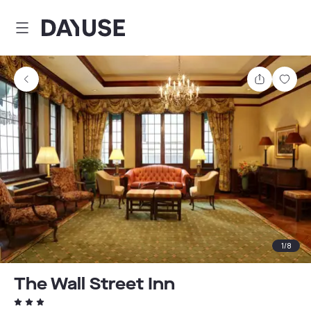
Dayuse
Partager
Enre
1
/
8
The Wall Street Inn