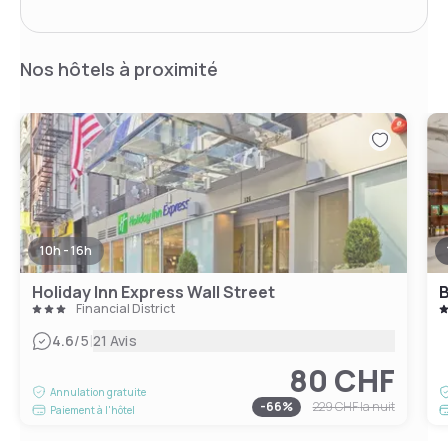
Nos hôtels à proximité
10h - 16h
Holiday Inn Express Wall Street
B
Financial District
|
4.6
/5
21 Avis
80 CHF
Annulation gratuite
-
66
%
229 CHF
la nuit
Paiement à l'hôtel