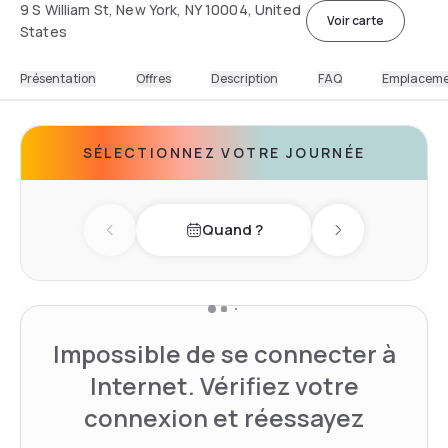
9 S William St, New York, NY 10004, United
Voir carte
States
Présentation
Offres
Description
FAQ
Emplacem
SÉLECTIONNEZ VOTRE JOURNÉE
Quand ?
Previous day
Next day
Impossible de se connecter à
Internet. Vérifiez votre
connexion et réessayez