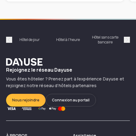
Hôtel sans carte
Hôt
Hôtel de jour
Hôtel à l'heure
bancaire
Précédent
Suiv
Dayuse
Rejoignez le réseau Dayuse
Vous êtes hôtelier ? Prenez part à l’expérience Dayuse et
rejoignez notre réseau d’hôtels partenaires
Nous rejoindre
Connexion au portail
À PROPOS
Assistance