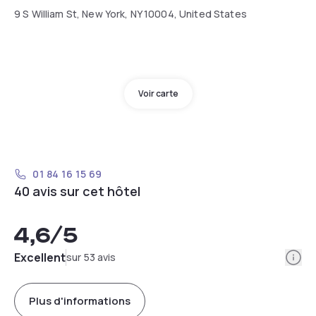
9 S William St, New York, NY 10004, United States
Voir carte
01 84 16 15 69
40 avis sur cet hôtel
4,6
/5
Info
Excellent
sur 53 avis
Plus d'informations