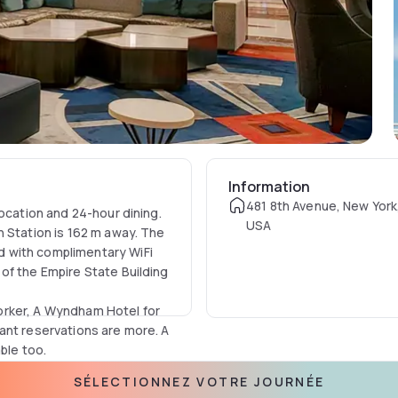
Information
481 8th Avenue, New York
location and 24-hour dining.
USA
n Station is 162 m away. The
 with complimentary WiFi
of the Empire State Building
orker, A Wyndham Hotel for
ant reservations are more. A
ble too.
SÉLECTIONNEZ VOTRE JOURNÉE