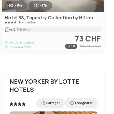
10h - 15h
12h - 17h
Hotel 38, Tapestry Collection by Hilton
Manhattan
|
4.5
/5
5 Avis
73 CHF
Annulation gratuite
-
70
%
242 CHF
la nuit
Paiement à l'hôtel
NEW YORKER BY LOTTE
HOTELS
Partager
Enregistrer