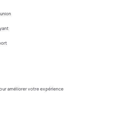
éunion
yant
port
ur améliorer votre expérience