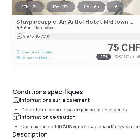
07h - 13h
10h - 15h
11h - 16h
+
6
Staypineapple, An Artful Hotel, Midtown New York
Manhattan
|
4.9
/5
16 Avis
75 CH
Annulation gratuite
-
77
%
323 CHF
la nui
Paiement à l'hôtel
Conditions spécifiques
Informations sur le paiement
Cet hôtel ne propose pas le paiement en espèces
Information de caution
Une caution de
100 $US
vous sera demandée à votre ar
Description