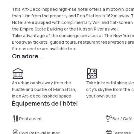
This Art-Deco inspired high-rise hotel offers a midtown loca
than 1 km from the property and Pen Station is 162 m away
Hotel are equipped with complimentary WiFi and flat-screen
the Empire State Building or the Hudson River as well.
Take advantage of the concierge services at The New Yorke
Broadway tickets, guided tours, restaurant reservations are
fitness centre are available too.
On adore...
An urban oasis away from the
Take in breathtaking vi
hustle and bustle of Manhattan,
city’s skyline from the 
in an Art-deco inspired space
your own suite
Équipements de l'hôtel
Restaurant
Bar / Café
Coin Petit-déjeuner
Terrasse