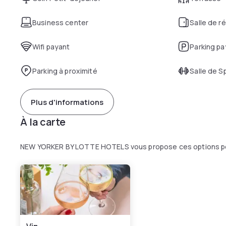
Business center
Salle de r
Wifi payant
Parking pa
Parking à proximité
Salle de S
Plus d'informations
À la carte
NEW YORKER BY LOTTE HOTELS vous propose ces options po