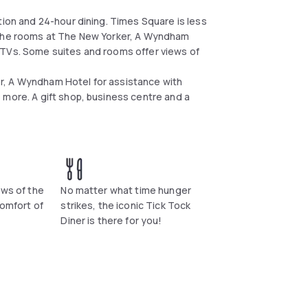
tion and 24-hour dining. Times Square is less
. The rooms at The New Yorker, A Wyndham
 TVs. Some suites and rooms offer views of
r, A Wyndham Hotel for assistance with
 more. A gift shop, business centre and a
ews of the
No matter what time hunger
comfort of
strikes, the iconic Tick Tock
Diner is there for you!