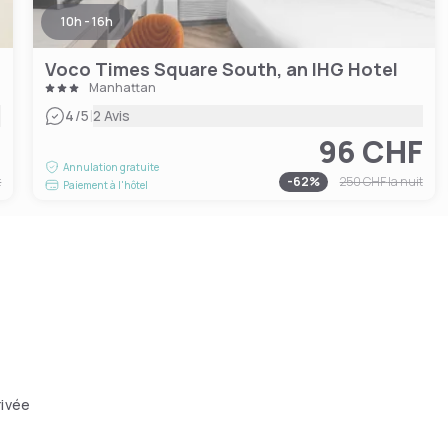
10h - 16h
Voco Times Square South, an IHG Hotel
Manhattan
|
4
/5
2 Avis
F
96 CHF
Annulation gratuite
t
-
62
%
250 CHF
la nuit
Paiement à l'hôtel
rivée