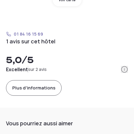
01 84 16 15 69
1 avis sur cet hôtel
5,0
/5
Info
Excellent
sur 2 avis
Plus d'informations
Vous pourriez aussi aimer