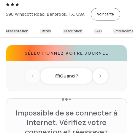
590 Winscott Road, Benbrook, TX, USA
Voir carte
Présentation
Offres
Description
FAQ
Emplacem
SÉLECTIONNEZ VOTRE JOURNÉE
Quand ?
Previous day
Next day
Impossible de se connecter à
Internet. Vérifiez votre
connexion et réessayez