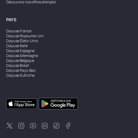
Découvrez nos offres d'emploi
PAYS
Dayuse
France
Dayuse
Royaume-Uni
Dayuse
États-Unis
Dayuse
Italie
Dayuse
Espagne
Dayuse
Allemagne
Dayuse
Belgique
Dayuse
Brésil
Dayuse
Pays-Bas
Dayuse
Autriche
Dayuse
Australie
Dayuse
Irlande
Dayuse
Hong Kong
Dayuse
Canada
Dayuse
Singapour
Dayuse
Suède
Dayuse
Thaïlande
Dayuse
Portugal
Dayuse
Corée
Dayuse
Nouvelle-Zélande
Dayuse
Turquie