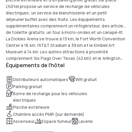
L'hôtel propose un service de recharge de véhicules
électriques, un service de blanchisserie et un petit
déjeuner buffet avec des fruits. Les équipements
supplémentaires comprennent un réfrigérateur, des articles
de toilette gratuits, un four à micro-ondes et un canapé-lit.
La Dickies Arena se trouve à 13 km, le Fort Worth Convention
Center à 16 km, l'AT&T Stadium à 39 km et le Kimbell Art
Museum à 14 km. Les autres attractions à proximité
comprennent Six Flags Over Texas (42 km) et le Arlington
Équipements de l'hôtel
Museum of Art (40 km).
Distributeurs automatiques
Wifi gratuit
Parking gratuit
Borne de recharge pour les véhicules
électriques
Piscine extérieure
Chambre accès PMR (sur demande)
Ascenseur
Espace fumeur
Laverie