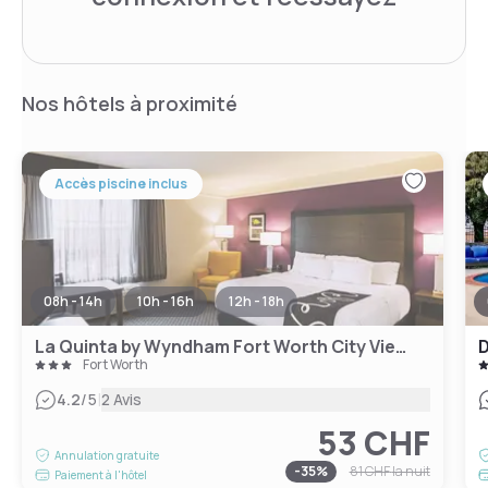
Nos hôtels à proximité
Accès piscine inclus
08h - 14h
10h - 16h
12h - 18h
La Quinta by Wyndham Fort Worth City View
D
Fort Worth
|
4.2
/5
2 Avis
53 CHF
Annulation gratuite
-
35
%
81 CHF
la nuit
Paiement à l'hôtel