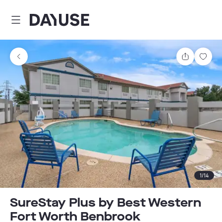
Dayuse
Partager
Enre
1
/
14
SureStay Plus by Best Western
Fort Worth Benbrook